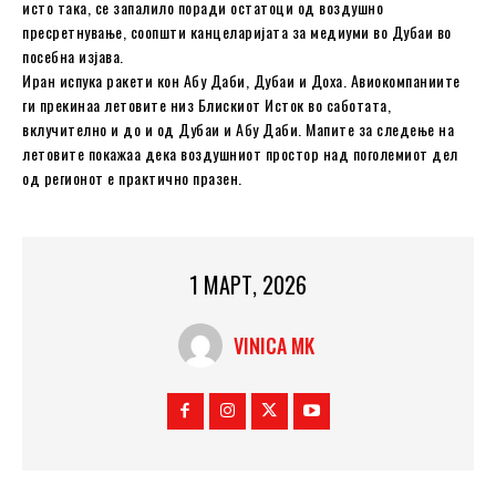
исто така, се запалило поради остатоци од воздушно
пресретнување, соопшти канцеларијата за медиуми во Дубаи во
посебна изјава.
Иран испука ракети кон Абу Даби, Дубаи и Доха. Авиокомпаниите
ги прекинаа летовите низ Блискиот Исток во саботата,
вклучително и до и од Дубаи и Абу Даби. Мапите за следење на
летовите покажаа дека воздушниот простор над поголемиот дел
од регионот е практично празен.
1 МАРТ, 2026
VINICA MK