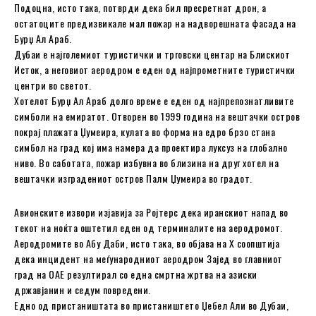
Подоцна, исто така, потврди дека бил пресретнат дрон, а
остатоците предизвикале мал пожар на надворешната фасада на
Бурџ Ал Араб.
Дубаи е најголемиот туристички и трговски центар на Блискиот
Исток, а неговиот аеродром е еден од најпрометните туристички
центри во светот.
Хотелот Бурџ Ал Араб долго време е еден од најпрепознатливите
симболи на емиратот. Отворен во 1999 година на вештачки остров
покрај плажата Џумеира, кулата во форма на едро брзо стана
симбол на град кој има намера да проектира луксуз на глобално
ниво. Во саботата, пожар избувна во близина на друг хотел на
вештачки изградениот остров Палм Џумеира во градот.
Авионските извори изјавија за Ројтерс дека иранскиот напад во
текот на ноќта оштетил еден од терминалите на аеродромот.
Аеродромите во Абу Даби, исто така, во објава на X соопштија
дека инцидент на меѓународниот аеродром Зајед во главниот
град на ОАЕ резултирал со една смртна жртва на азиски
државјанин и седум повредени.
Едно од пристаништата во пристаништето Џебел Али во Дубаи,