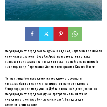
Меѓународниот аеродром во Дубаи и еден од најголемите симболи
на емиратот, хотелот Бурџ Ал Араб, претрпеа штета откако
иранските одмазднички напади во текот на ноќта се проширија
низ земјите од Персискиот Залив и поширокиот Блиски Исток.
Четири лица беа повредени на аеродромот, соопшти
канцеларијата за медиуми на емиратот рано во неделата.
Канцеларијата за медиуми на Дубаи изјави на X дека „холот на
Меѓународниот аеродром Дубаи претрпел мала штета во
инцидентот, кој брзо бил локализиран“, без да даде
дополнителни детали.