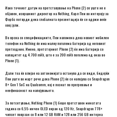
Иако точниот датум на претставување на Phone (2) се уште не е
објавен, извршниот директор на Nothing, Карл Пеи во интервју за
Форбс потврди дека глобалната презентација ќе се одржи веќе
овој јули.
Во врска со спецификациите, Пеи напомена дека новиот мобилен
телефон на Nothing ќе има малку поголема батерија од неговиот
претходник. Имено, претстојниот Phone (2) ќе има батерија со
капацитет од 4.700 mAh, што е за 200 mAh поголема од онаа во
Phone (1).
Дали тоа ќе влијае на автономијата останува да се види, бидејќи
Пеи уште во март рече дека Phone (2) ќе се напојува со Snapdragon
8+ Gen 1 SoC на Qualcomm, кој е познат по прегревање и
неефикасност на напојувањето.
За потсетување, Nothing Phone (1) беше претставен минатата
година со 6,55-инчен OLED екран од 120 Hz, Snapdragon 778+
чипсет поврзан со 8 или 12 GB RAM и 128 или 256 GB интерна