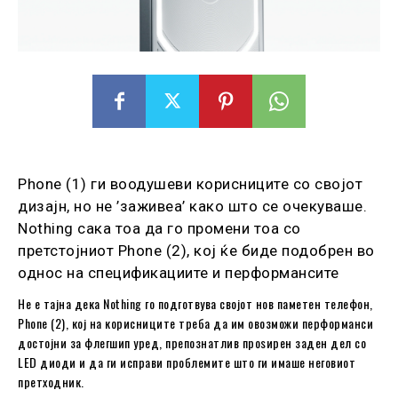
Phone (1) ги воодушеви корисниците со својот
дизајн, но не ’заживеа’ како што се очекуваше.
Nothing сака тоа да го промени тоа со
претстојниот Phone (2), кој ќе биде подобрен во
однос на спецификациите и перформансите
Не е тајна дека Nothing го подготвува својот нов паметен телефон,
Phone (2), кој на корисниците треба да им овозможи перформанси
достојни за флегшип уред, препознатлив проѕирен заден дел со
LED диоди и да ги исправи проблемите што ги имаше неговиот
претходник.