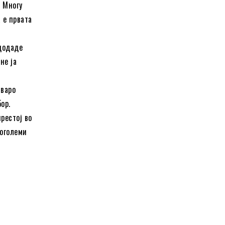
. Многу
 е првата
 додаде
не ја
лваро
ор.
престој во
поголеми