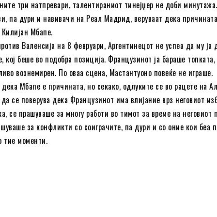
дните три натпревари, талентираниот тинејџер не доби минутажа
и, па дури и навивачи на Реал Мадрид, веруваат дека причината
 Килијан Мбапе.
ротив Валенсија на 8 февруари, Аргентинецот не успеа да му ја
, кој беше во подобра позиција. Французинот ја бараше топката, 
ливо вознемирен. По оваа сцена, Мастантуоно повеќе не играше.
дека Мбапе е причината, но секако, одлуките се во рацете на А
 да се поверува дека Французинот има влијание врз неговиот изб
ка, се прашуваше за многу работи во тимот за време на неговиот 
шуваше за конфликти со соиграчите, па дури и со оние кои беа 
о тие моменти.