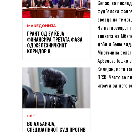
Сепак, во после
фудбалски фанов
ѕвезда на тимот,
МАКЕДОНИЈА
На натпреварот п
ГРАНТ ОД ЕУ ЌЕ ЈА
топката на Мбапе
ФИНАНСИРА ТРЕТАТА ФАЗА
доби и беше вид
ОД ЖЕЛЕЗНИЧКИОТ
КОРИДОР 8
Многумина велат 
Арбелоа. Тешко е
Килијан, исто та
ПСЖ. Често се пи
играчи од него в
СВЕТ
ВО АЛБАНИЈА,
СПЕЦИЈАЛНИОТ СУД ПРОТИВ