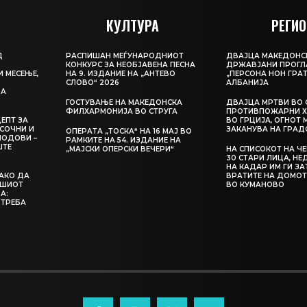
КУЛТУРА
РЕГИО
Д
РАСПИШАН МЕЃУНАРОДНИОТ
ДВАЈЦА МАКЕДОНС
КОНКУРС ЗА НЕОБЈАВЕНА ПЕСНА
ДРЖАВЈАНИ ПРОГЛ
И МЕСЕЊЕ,
НА 9. ИЗДАНИЕ НА „АНТЕВО
„ПЕРСОНА НОН ГРАТ
СЛОВО“ 2026
АЛБАНИЈА
ЦА
ГОСТУВАЊЕ НА МАКЕДОНСКА
ДВАЈЦА МРТВИ ВО 
ФИЛХАРМОНИЈА ВО СТРУГА
ПРОТИВПОЖАРНИ Х
ЕПТ ЗА
ВО ГРЦИЈА, ОГНОТ 
СОЧНИ И
ЗАКАНУВА НА ГРАД
ОПЕРАТА „ТОСКА“ НА 16 МАЈ ВО
ЛОДОВИ –
РАМКИТЕ НА 54. ИЗДАНИЕ НА
ШТЕ
„МАЈСКИ ОПЕРСКИ ВЕЧЕРИ“
НА СПИСОКОТ НА Ч
30 СТАРИ ЛИЦА, Н
НА КАДАР ИМ ГИ З
КАКО ДА
ВРАТИТЕ НА ДОМОТ
АШИОТ
ВО КУМАНОВО
А:
 ТРЕБА