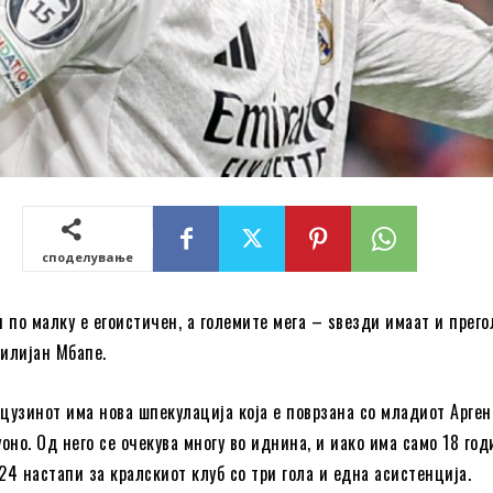
споделување
ч по малку е егоистичен, а големите мега – ѕвезди имаат и прего
Килијан Мбапе.
нцузинот има нова шпекулација која е поврзана со младиот Арген
но. Од него се очекува многу во иднина, и иако има само 18 год
24 настапи за кралскиот клуб со три гола и една асистенција.