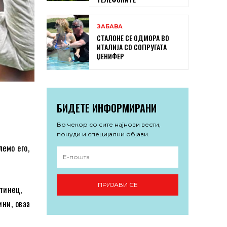
ЗАБАВА
СТАЛОНЕ СЕ ОДМОРА ВО
ИТАЛИЈА СО СОПРУГАТА
ЏЕНИФЕР
БИДЕТЕ ИНФОРМИРАНИ
Во чекор со сите најнови вести,
понуди и специјални објави.
лемо его,
ПРИЈАВИ СЕ
тинец,
ини, оваа