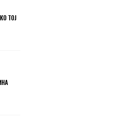
КО ТОЈ
ИНА