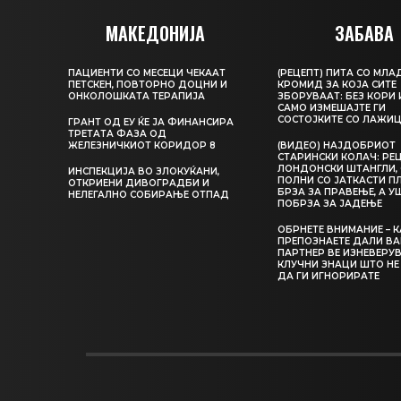
МАКЕДОНИЈА
ЗАБАВА
ПАЦИЕНТИ СО МЕСЕЦИ ЧЕКААТ
(РЕЦЕПТ) ПИТА СО МЛА
ПЕТСКЕН, ПОВТОРНО ДОЦНИ И
КРОМИД ЗА КОЈА СИТЕ
ОНКОЛОШКАТА ТЕРАПИЈА
ЗБОРУВААТ: БЕЗ КОРИ 
САМО ИЗМЕШАЈТЕ ГИ
СОСТОЈКИТЕ СО ЛАЖИ
ГРАНТ ОД ЕУ ЌЕ ЈА ФИНАНСИРА
ТРЕТАТА ФАЗА ОД
ЖЕЛЕЗНИЧКИОТ КОРИДОР 8
(ВИДЕО) НАЈДОБРИОТ
СТАРИНСКИ КОЛАЧ: РЕЦ
ЛОНДОНСКИ ШТАНГЛИ, 
ИНСПЕКЦИЈА ВО ЗЛОКУЌАНИ,
ПОЛНИ СО ЈАТКАСТИ П
ОТКРИЕНИ ДИВОГРАДБИ И
БРЗА ЗА ПРАВЕЊЕ, А У
НЕЛЕГАЛНО СОБИРАЊЕ ОТПАД
ПОБРЗА ЗА ЈАДЕЊЕ
ОБРНЕТЕ ВНИМАНИЕ – 
ПРЕПОЗНАЕТЕ ДАЛИ В
ПАРТНЕР ВЕ ИЗНЕВЕРУВ
КЛУЧНИ ЗНАЦИ ШТО НЕ
ДА ГИ ИГНОРИРАТЕ