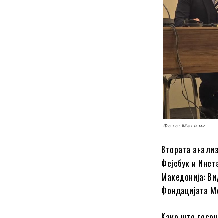
Фото: Мета.мк
Втората анализ
Фејсбук и Инст
Македонија: Ви
Фондацијата М
Како што посоч