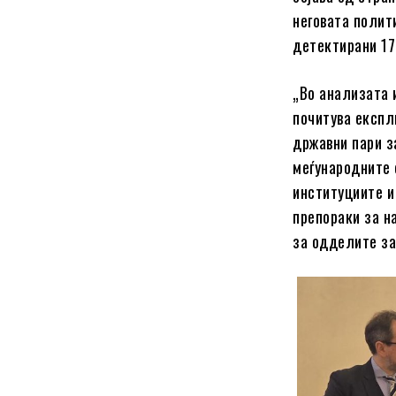
неговата полити
детектирани 17
„Во анализата 
почитува експл
државни пари з
меѓународните 
институциите и
препораки за н
за одделите за