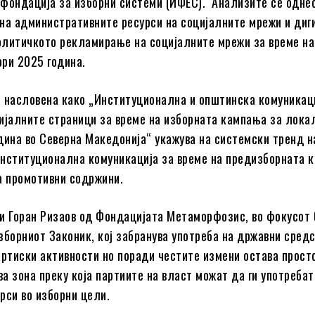
фондација за изборни системи (ИФЕС). Анализите се однес
на административните ресурси на социјалните мрежи и диг
литичкото рекламирање на социјалните мрежи за време на
ори 2025 година
.
а
насловена како „Институционална и општинска комуникац
ијалните страници за време на изборната кампања за лока
дина во Северна Македонија“ укажува на системски тренд н
нституционална комуникација за време на предизборната 
а промотивни содржини.
и Горан Ризаов од Фондацијата Метаморфозис, во фокусот
зборниот Законик, кој зaбранува употреба на државни средс
артиски активности но поради честите измени остава прост
ва зона преку која партиите на власт можат да ги употребат
рси во изборни цели.