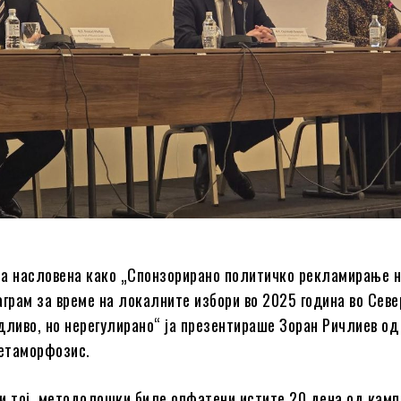
а насловена како „Спонзорирано политичко рекламирање 
аграм за време на локалните избори во 2025 година во Севе
дливо, но нерегулирано“ ја презентираше Зоран Ричлиев од
етаморфозис.
и тој, методолошки биле опфатени истите 20 дена од кам