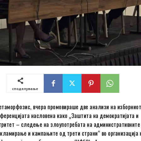
споделување
таморфозис, вчера промовираше две анализи на изборниот
нференцијата насловена како „Заштита на демократијата и
гритет – следење на злоупотребата на административните 
кламирање и кампањите од трети страни“ во организација 