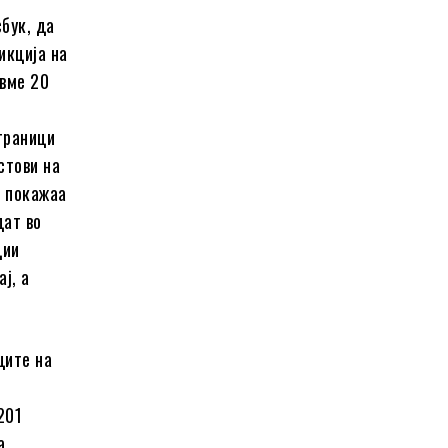
бук, да
икција на
евме 20
траници
стови на
е покажаа
дат во
ции
ј, а
ците на
201
а