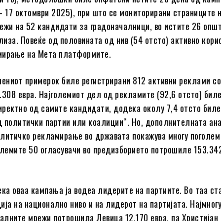
– 17 октомври 2025), при што се мониторирани страниците 
ежи на 52 кандидати за градоначалници, во истите 26 опш
ализа. Повеќе од половината од нив (54 отсто) активно кор
мирање на Мета платформите.
мениот примерок биле регистрирани 812 активни реклами со
.308 евра. Најголемиот дел од рекламите (92,6 отсто) бил
ректно од самите кандидати, додека околу 7,4 отсто биле
 политички партии или коалиции“. Но, дополнителната ан
литичко рекламирање во државата покажува многу поголем
олемите 50 огласувачи во предизборието потрошиле 153.342
ека оваа кампања ја водеа лидерите на партиите. Во таа ст
ија на национално ниво и на лидерот на партијата. Најмногу
јалните мрежи потрошила Левица 12.170 евра, па Христијан