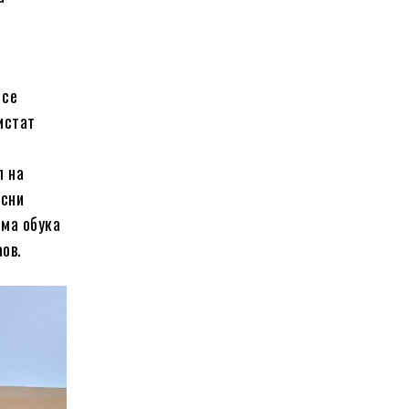
 се
истат
о
л на
асни
има обука
аов.