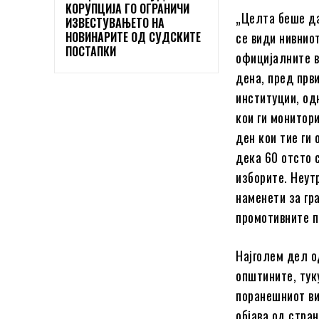
КОРУПЦИЈА ГО ОГРАНИЧИ
„Целта беше да
ИЗВЕСТУВАЊЕТО НА
НОВИНАРИТЕ ОД СУДСКИТЕ
се види нивнио
ПОСТАПКИ
официјалните в
дена, пред прв
институции, од
кои ги монитор
ден кои тие ги
дека 60 отсто 
изборите. Неут
наменети за гр
промотивните п
Најголем дел о
општините, тук
поранешниот ви
објава од стра