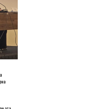
на
рна
пањата