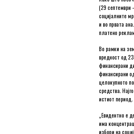
(29 септември 
социјалните мр
и во првата ан
платено рекла
Во рамки на зе
вредност од 23
финансирани ди
финансирани од
целокупното по
средства. Најг
истиот период.
„Евидентно е д
има концентрац
избори на соци