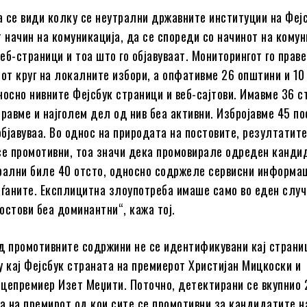
 се види колку се неутрални државните институции на Фејс
т начин на комуникација, да се спореди со начинот на комун
еб-страници и тоа што го објавуваат. Мониторингот го прав
иот круг на локалните избори, а опфативме 26 општини и 10
носно нивните Фејсбук страници и веб-сајтови. Имавме 36 с
иравме и најголем дел од нив беа активни. Избројавме 45 по
 објавуваа. Во однос на природата на постовите, резултатит
се промотивни, тоа значи дека промовирале одреден канди
рални биле 40 отсто, односно содржеле сервисни информа
аѓаните. Експлицитна злоупотреба имаше само во еден случа
остови беа доминантни“, кажа тој.
д промотивните содржини не се идентификувани кај страни
у кај Фејсбук страната на премиерот Христијан Мицкоски и
цепремиер Изет Меџити. Поточно, детектирани се вкупнио 
на на премирот од кои сите се промотивни за кандидатите н