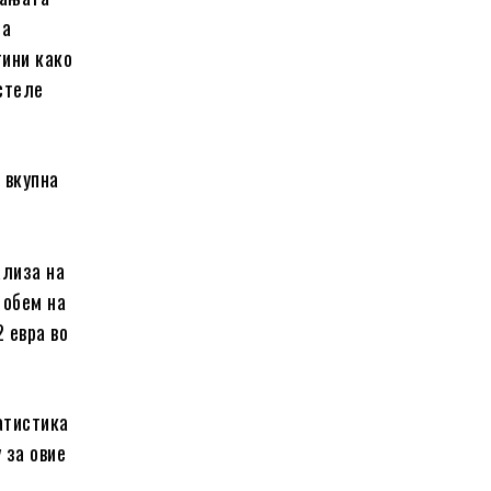
на
тини како
истеле
 вкупна
е
ализа на
 обем на
 евра во
атистика
 за овие