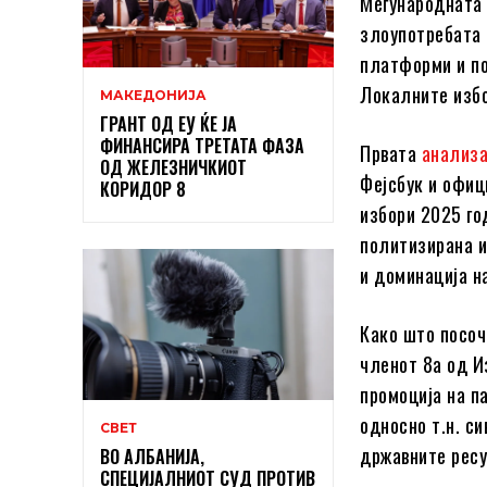
Меѓународната 
злоупотребата 
платформи и по
Локалните изб
МАКЕДОНИЈА
ГРАНТ ОД ЕУ ЌЕ ЈА
ФИНАНСИРА ТРЕТАТА ФАЗА
Првата
анализ
ОД ЖЕЛЕЗНИЧКИОТ
Фејсбук и офиц
КОРИДОР 8
избори 2025 го
политизирана и
и доминација н
Како што посоч
членот 8а од И
промоција на п
односно т.н. си
СВЕТ
државните ресу
ВО АЛБАНИЈА,
СПЕЦИЈАЛНИОТ СУД ПРОТИВ