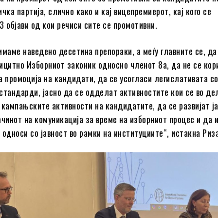
чка партија, слично како и кај вицепремиерот, кај кого се
3 објави од кои речиси сите се промотивни.
имаме наведено десетина препораки, а меѓу главните се, да
ицитно Изборниот законик односно членот 8а, да не се кор
а промоција на кандидати, да се усогласи легислативата с
стандарди, јасно да се одделат активностите кои се во де
 кампањските активности на кандидатите, да се развијат ј
ачинот на комуникација за време на изборниот процес и да 
 односи со јавност во рамки на институциите“, истакна Риз