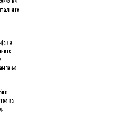
уваа на
италните
ија на
лните
а
кампања
 бил
тва за
ор