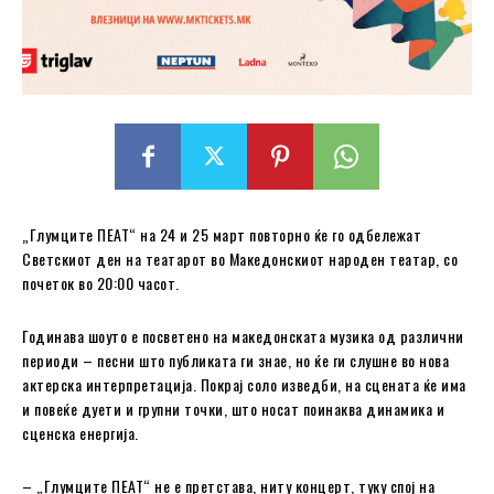
„Глумците ПЕАТ“ на 24 и 25 март повторно ќе го одбележат
Светскиот ден на театарот во Македонскиот народен театар, со
почеток во 20:00 часот.
Годинава шоуто е посветено на македонската музика од различни
периоди – песни што публиката ги знае, но ќе ги слушне во нова
актерска интерпретација. Покрај соло изведби, на сцената ќе има
и повеќе дуети и групни точки, што носат поинаква динамика и
сценска енергија.
– „Глумците ПЕАТ“ не е претстава, ниту концерт, туку спој на