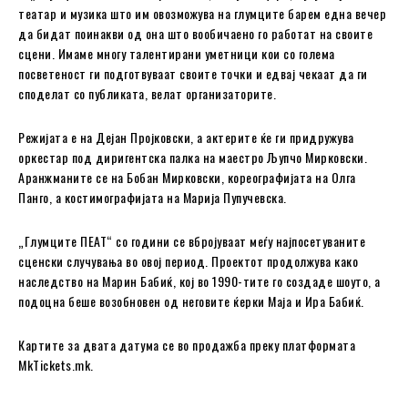
театар и музика што им овозможува на глумците барем една вечер
да бидат поинакви од она што вообичаено го работат на своите
сцени. Имаме многу талентирани уметници кои со голема
посветеност ги подготвуваат своите точки и едвај чекаат да ги
споделат со публиката, велат организаторите.
Режијата е на Дејан Пројковски, а актерите ќе ги придружува
оркестар под диригентска палка на маестро Љупчо Мирковски.
Аранжманите се на Бобан Мирковски, кореографијата на Олга
Панго, а костимографијата на Марија Пупучевска.
„Глумците ПЕАТ“ со години се вбројуваат меѓу најпосетуваните
сценски случувања во овој период. Проектот продолжува како
наследство на Марин Бабиќ, кој во 1990-тите го создаде шоуто, а
подоцна беше возобновен од неговите ќерки Маја и Ира Бабиќ.
Картите за двата датума се во продажба преку платформата
MkTickets.mk.