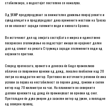
стабилизира, а водостојот постепено се намалува.
Од УХМР предупредуваат за внимателно движење покрај реките и
суводолиците и предупредуват дека времените мостови на Треска
се во опасност заради големите води и нивната брзина.
Во источниот дел од земјата состојбата е мирна и единствено
посериозно зголемување на водостојот имаше во крајниот долен
дел од сливот на реката Струмица заради зголемените води од
нејзините притоки.
Според прогнозата, времето и денеска ќе биде променливо
облачно со повремени врнежи од дожд, локално пообилни над 20
литри на квадратен метар. Претежно во источните региони ќе има
услови за појава на нестабилност со пороен дожд, грмежи и силен
ветер над 70 километри на час. На планините во северните
делови врнежите од дожд ќе преминуваат во врнежи од снег.
Претпладне ќе дува умерен до засилен ветер од јужен, а попладне
од северен правец.