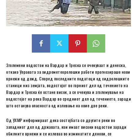
Зголемени водостои на Вардар и Треска се очекуваат и денеска,
откако Управата за хидрометеоролошки работи прогнозираше нови
врнежи од дожд. Според последните податоци од хидролошките
станици низ земјата, водостојот во горниот дел од течението на
Вардар и Треска ќе остане висок, а се очекува и зголемување на
водостојот на река Вардар во средниот дел од течението, заради
што останува опасноста од излевање на овие две реки.
Од УХМР информираат дека состојбата со другите реки во
западниот дел од државата, кои имаат високи водостои заради
обилните врнежи и се излеваа во изминатите денови, се