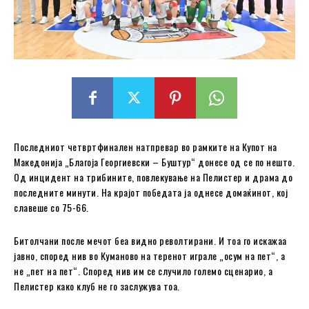
Последниот четвртфинален натпревар во рамките на Купот на
Македонија „Благоја Георгиевски – Буштур“ донесе од се по нешто.
Од инцидент на трибините, повлекување на Пелистер и драма до
последните минути. На крајот победата ја однесе домаќинот, кој
славеше со 75-66.
Битолчани после мечот беа видно револтирани. И тоа го искажаа
јавно, според нив во Куманово на теренот играле „осум на пет“, а
не „пет на пет“. Според нив им се случило големо сценарио, а
Пелистер како клуб не го заслужува тоа.