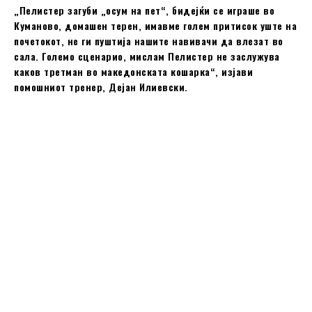
„Пелистер загуби „осум на пет“, бидејќи се играше во
Куманово, домашен терен, имавме голем притисок уште на
почетокот, не ги пуштија нашите навивачи да влезат во
сала. Големо сценарио, мислам Пелистер не заслужува
каков третман во македонската кошарка“, изјави
помошниот тренер, Дејан Илиевски.