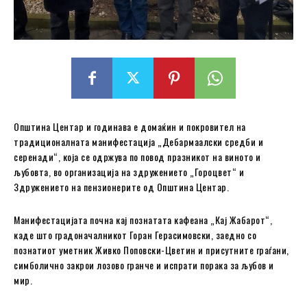
Општина Центар и годинава е домаќин и покровител на
традиционалната манифестација „Дебармаалски средби и
серенади“, која се одржува по повод празникот на виното и
љубовта, во организација на здружението „Гороцвет“ и
Здружението на пензионерите од Општина Центар.
Манифестацијата почна кај познатата кафеана „Кај Жабарот“,
каде што градоначалникот Горан Герасимовски, заедно со
познатиот уметник Живко Поповски-Цветин и присутните граѓани,
симболично закрои лозово гранче и испрати порака за љубов и
мир.