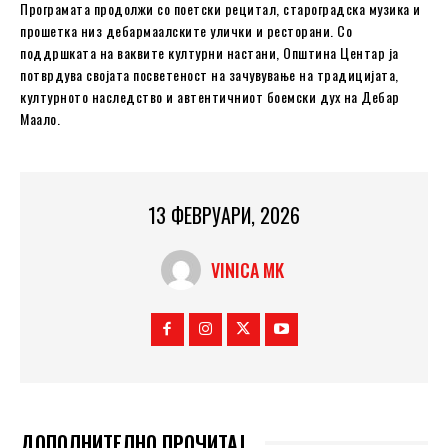
Програмата продолжи со поетски рецитал, староградска музика и
прошетка низ дебармаалските улички и ресторани. Со
поддршката на ваквите културни настани, Општина Центар ја
потврдува својата посветеност на зачувување на традицијата,
културното наследство и автентичниот боемски дух на Дебар
Маало.
13 ФЕВРУАРИ, 2026
VINICA MK
ДОПОЛНИТЕЛНО ПРОЧИТАЈ