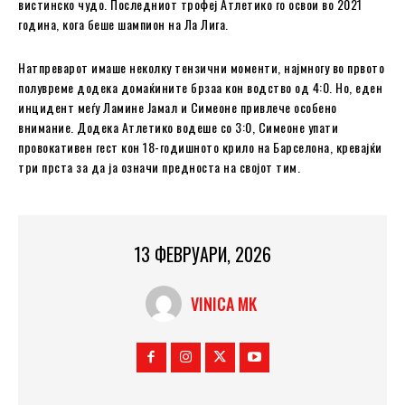
вистинско чудо. Последниот трофеј Атлетико го освои во 2021
година, кога беше шампион на Ла Лига.
Натпреварот имаше неколку тензични моменти, најмногу во првото
полувреме додека домаќините брзаа кон водство од 4:0. Но, еден
инцидент меѓу Ламине Јамал и Симеоне привлече особено
внимание. Додека Атлетико водеше со 3:0, Симеоне упати
провокативен гест кон 18-годишното крило на Барселона, кревајќи
три прста за да ја означи предноста на својот тим.
13 ФЕВРУАРИ, 2026
VINICA MK