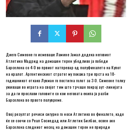
Диего Симеоне го исмеваше Ламине Јамал додека неговиот
Атлетико Мадрид на домашен терен убедливо ја победи
Барселона со 4:0 во првиот натпревар од полуфиналето на Купот
на кралот. Аргентинскиот стратег му покажа три прста на 18-
годишникот откако Лукман го постигна голот за 3:0. Симеоне толку
уживаше во играта на својот тим што трчаше покрај аут-линијата
за да ги прослави головите со кои неговата екипа ја разби
Барселона во првото полувреме.
Овој резултат речиси сигурно го носи Атлетико во финалето, каде
ќе се соочи со Реал Сосиедад или Атлетик Билбао, освен ако
Барселона следниот месец на домашен терен не приреди