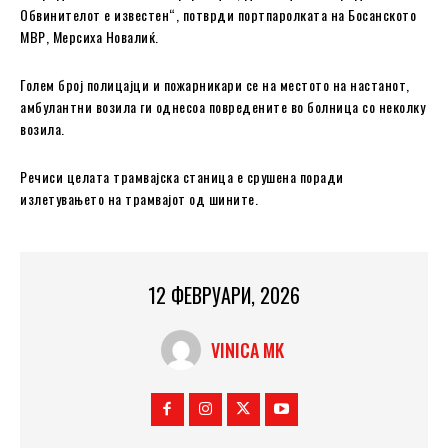
Обвинителот е известен“, потврди портпаролката на Босанското
МВР, Мерсиха Новалиќ.
Голем број полицајци и пожарникари се на местото на настанот,
амбулантни возила ги однесоа повредените во болница со неколку
возила.
Речиси целата трамвајска станица е срушена поради
излетувањето на трамвајот од шините.
12 ФЕВРУАРИ, 2026
VINICA MK