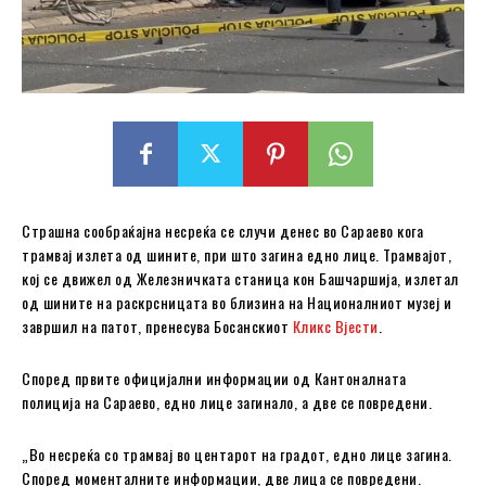
Страшна сообраќајна несреќа се случи денес во Сараево кога
трамвај излета од шините, при што загина едно лице. Трамвајот,
кој се движел од Железничката станица кон Башчаршија, излетал
од шините на раскрсницата во близина на Националниот музеј и
завршил на патот, пренесува Босанскиот
Кликс Вјести
.
Според првите официјални информации од Кантоналната
полиција на Сараево, едно лице загинало, а две се повредени.
„Во несреќа со трамвај во центарот на градот, едно лице загина.
Според моменталните информации, две лица се повредени.