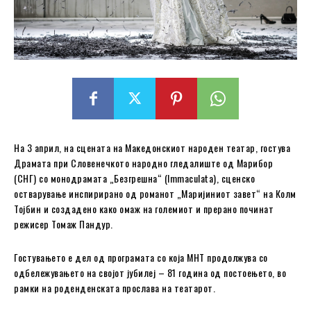
На 3 април, на сцената на Македонскиот народен театар, гостува
Драмата при Словенечкото народно гледалиште од Марибор
(СНГ) со монодрамата „Безгрешна“ (Immaculata), сценско
остварување инспирирано од романот „Маријиниот завет“ на Колм
Тојбин и создадено како омаж на големиот и прерано починат
режисер Томаж Пандур.
Гостувањето е дел од програмата со која МНТ продолжува со
одбележувањето на својот јубилеј – 81 година од постоењето, во
рамки на роденденската прослава на театарот.