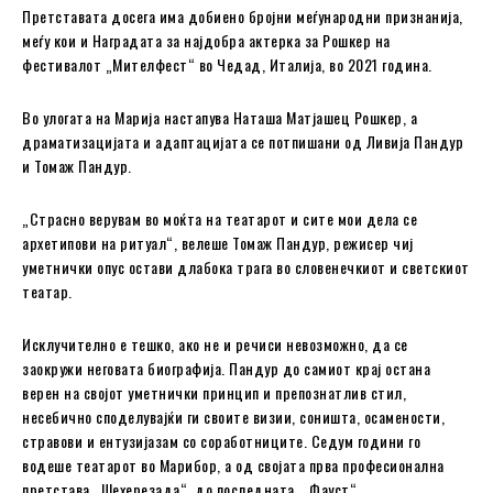
Претставата досега има добиено бројни меѓународни признанија,
меѓу кои и Наградата за најдобра актерка за Рошкер на
фестивалот „Мителфест“ во Чедад, Италија, во 2021 година.
Во улогата на Марија настапува Наташа Матјашец Рошкер, а
драматизацијата и адаптацијата се потпишани од Ливија Пандур
и Томаж Пандур.
„Страсно верувам во моќта на театарот и сите мои дела се
архетипови на ритуал“, велеше Томаж Пандур, режисер чиј
уметнички опус остави длабока трага во словенечкиот и светскиот
театар.
Исклучително е тешко, ако не и речиси невозможно, да се
заокружи неговата биографија. Пандур до самиот крај остана
верен на својот уметнички принцип и препознатлив стил,
несебично споделувајќи ги своите визии, соништа, осамености,
стравови и ентузијазам со соработниците. Седум години го
водеше театарот во Марибор, а од својата прва професионална
претстава „Шехерезада“, до последната, „Фауст“,