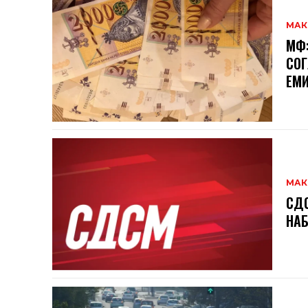
МАК
МФ:
СОГ
ЕМИ
МАК
СДС
НАБ