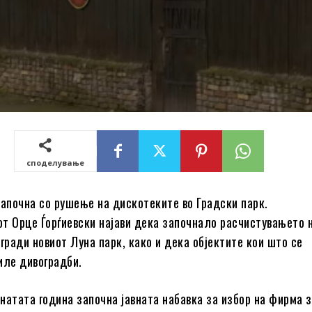
споделување
започна со рушење на дискотеките во Градски парк.
т Орце Ѓорѓиевски најави дека започнало расчистувањето 
гради новиот Луна парк, како и дека објектите кои што се
иле дивоградби.
натата година започна јавната набавка за избор на фирма 