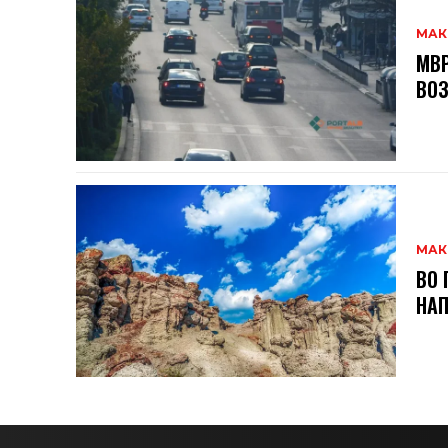
МАК
МВР
ВОЗ
МАК
ВО 
НАП