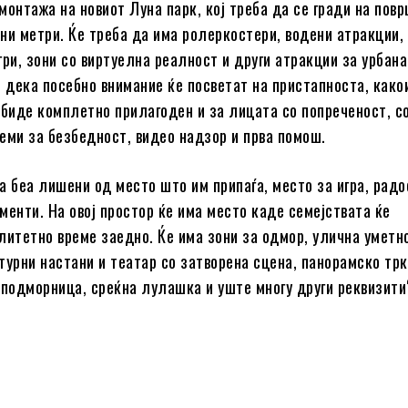
монтажа на новиот Луна парк, кој треба да се гради на пов
ни метри. Ќе треба да има ролеркостери, водени атракции,
гри, зони со виртуелна реалност и други атракции за урбана
и дека посебно внимание ќе посветат на пристапноста, како
 биде комплетно прилагоден и за лицата со попреченост, с
еми за безбедност, видео надзор и прва помош.
а беа лишени од место што им припаѓа, место за игра, радо
менти. На овој простор ќе има место каде семејствата ќе
литетно време заедно. Ќе има зони за одмор, улична уметн
турни настани и театар со затворена сцена, панорамско тр
 подморница, среќна лулашка и уште многу други реквизити“