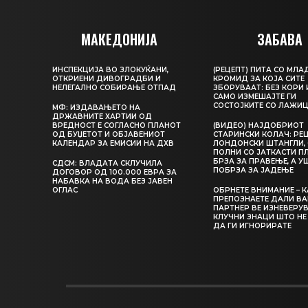
МАКЕДОНИЈА
ЗАБАВА
ИНСПЕКЦИЈА ВО ЗЛОКУЌАНИ,
(РЕЦЕПТ) ПИТА СО МЛА
ОТКРИЕНИ ДИВОГРАДБИ И
КРОМИД ЗА КОЈА СИТЕ
НЕЛЕГАЛНО СОБИРАЊЕ ОТПАД
ЗБОРУВААТ: БЕЗ КОРИ 
САМО ИЗМЕШАЈТЕ ГИ
СОСТОЈКИТЕ СО ЛАЖИ
МФ: ИЗДАВАЊЕТО НА
ДРЖАВНИТЕ ХАРТИИ ОД
ВРЕДНОСТ Е СОГЛАСНО ПЛАНОТ
(ВИДЕО) НАЈДОБРИОТ
ОД БУЏЕТОТ И ОБЈАВЕНИОТ
СТАРИНСКИ КОЛАЧ: РЕЦ
КАЛЕНДАР ЗА ЕМИСИИ НА ДХВ
ЛОНДОНСКИ ШТАНГЛИ, 
ПОЛНИ СО ЈАТКАСТИ П
БРЗА ЗА ПРАВЕЊЕ, А У
СДСМ: ВЛАДАТА СКЛУЧИЛА
ПОБРЗА ЗА ЈАДЕЊЕ
ДОГОВОР ОД 100.000 ЕВРА ЗА
НАБАВКА НА ВОДА БЕЗ ЈАВЕН
ОГЛАС
ОБРНЕТЕ ВНИМАНИЕ – 
ПРЕПОЗНАЕТЕ ДАЛИ В
ПАРТНЕР ВЕ ИЗНЕВЕРУВ
КЛУЧНИ ЗНАЦИ ШТО НЕ
ДА ГИ ИГНОРИРАТЕ