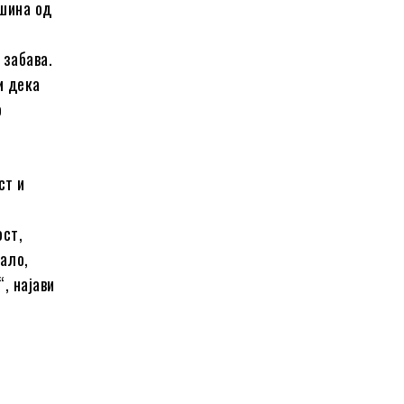
ршина од
 забава.
и дека
о
ст и
ост,
кало,
, најави