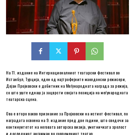
На 11. издание на Интернационалниот театарски фестивал во
Истанбул, Турција, еден од најтрофејните македонски режисери,
Дејан Пројковски е добитник на Меѓународната награда за режија,
со што уште еднаш ја зацврсти својата позиција на меѓународната
театарска сцена.
Ова е второ вакво признание за Пројковски на истиот фестивал, по
наградата освоена на 9. издание пред две години, што сведочи за
континуитетот на неговата авторска визија, уметничката зрелост
и доследниот ангажман во современиот театар.