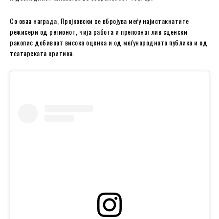
Со оваа награда, Пројковски се вбројува меѓу најистакнатите
режисери од регионот, чија работа и препознатлив сценски
ракопис добиваат висока оценка и од меѓународната публика и од
театарската критика.