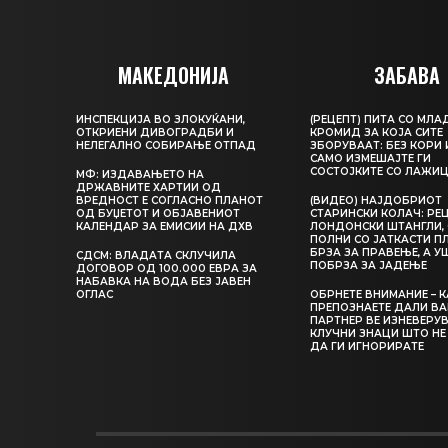
МАКЕДОНИЈА
ЗАБАВА
ИНСПЕКЦИЈА ВО ЗЛОКУЌАНИ,
(РЕЦЕПТ) ПИТА СО МЛА
ОТКРИЕНИ ДИВОГРАДБИ И
КРОМИД ЗА КОЈА СИТЕ
НЕЛЕГАЛНО СОБИРАЊЕ ОТПАД
ЗБОРУВААТ: БЕЗ КОРИ 
САМО ИЗМЕШАЈТЕ ГИ
СОСТОЈКИТЕ СО ЛАЖИ
МФ: ИЗДАВАЊЕТО НА
ДРЖАВНИТЕ ХАРТИИ ОД
ВРЕДНОСТ Е СОГЛАСНО ПЛАНОТ
(ВИДЕО) НАЈДОБРИОТ
ОД БУЏЕТОТ И ОБЈАВЕНИОТ
СТАРИНСКИ КОЛАЧ: РЕЦ
КАЛЕНДАР ЗА ЕМИСИИ НА ДХВ
ЛОНДОНСКИ ШТАНГЛИ, 
ПОЛНИ СО ЈАТКАСТИ П
БРЗА ЗА ПРАВЕЊЕ, А У
СДСМ: ВЛАДАТА СКЛУЧИЛА
ПОБРЗА ЗА ЈАДЕЊЕ
ДОГОВОР ОД 100.000 ЕВРА ЗА
НАБАВКА НА ВОДА БЕЗ ЈАВЕН
ОГЛАС
ОБРНЕТЕ ВНИМАНИЕ – 
ПРЕПОЗНАЕТЕ ДАЛИ В
ПАРТНЕР ВЕ ИЗНЕВЕРУВ
КЛУЧНИ ЗНАЦИ ШТО НЕ
ДА ГИ ИГНОРИРАТЕ