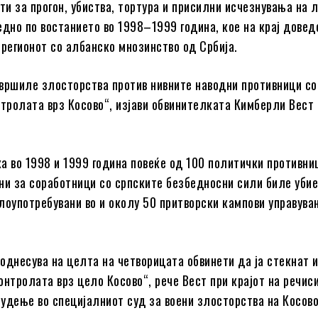
ти за прогон, убиства, тортура и присилни исчезнувања на л
едно по востанието во 1998–1999 година, кое на крај довед
 регионот со албанско мнозинство од Србија.
вршиле злосторства против нивните наводни противници со
нтролата врз Косово“, изјави обвинителката Кимберли Вест
а во 1998 и 1999 година повеќе од 100 политички противни
ни за соработници со српските безбедносни сили биле убие
лоупотребувани во и околу 50 притворски кампови управува
 однесува на целта на четворицата обвинети да ја стекнат 
онтролата врз цело Косово“, рече Вест при крајот на речис
удење во специјалниот суд за воени злосторства на Косово 