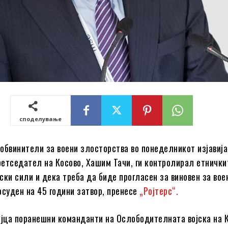
споделување
обвинители за воени злосторства во понеделникот изјавија
етседател на Косово, Хашим Тачи, ги контролирал етнички
ски сили и дека треба да биде прогласен за виновен за вое
осуден на 45 години затвор, пренесе
„Ројтерс“.
ојца поранешни команданти на Ослободителната војска на 