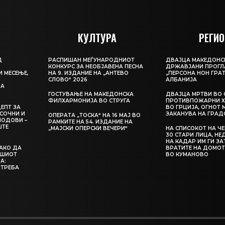
КУЛТУРА
РЕГИО
Д
РАСПИШАН МЕЃУНАРОДНИОТ
ДВАЈЦА МАКЕДОНС
КОНКУРС ЗА НЕОБЈАВЕНА ПЕСНА
ДРЖАВЈАНИ ПРОГЛ
И МЕСЕЊЕ,
НА 9. ИЗДАНИЕ НА „АНТЕВО
„ПЕРСОНА НОН ГРАТ
СЛОВО“ 2026
АЛБАНИЈА
ЦА
ГОСТУВАЊЕ НА МАКЕДОНСКА
ДВАЈЦА МРТВИ ВО 
ФИЛХАРМОНИЈА ВО СТРУГА
ПРОТИВПОЖАРНИ Х
ЕПТ ЗА
ВО ГРЦИЈА, ОГНОТ 
СОЧНИ И
ЗАКАНУВА НА ГРАД
ОПЕРАТА „ТОСКА“ НА 16 МАЈ ВО
ЛОДОВИ –
РАМКИТЕ НА 54. ИЗДАНИЕ НА
ШТЕ
„МАЈСКИ ОПЕРСКИ ВЕЧЕРИ“
НА СПИСОКОТ НА Ч
30 СТАРИ ЛИЦА, Н
НА КАДАР ИМ ГИ З
КАКО ДА
ВРАТИТЕ НА ДОМОТ
АШИОТ
ВО КУМАНОВО
А:
 ТРЕБА