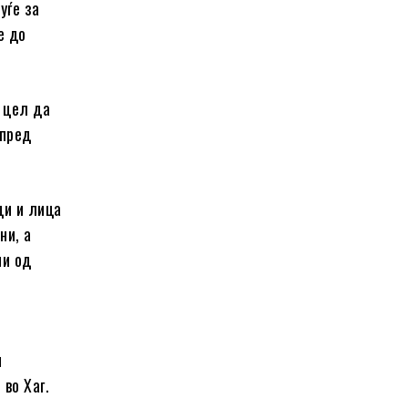
уѓе за
е до
 цел да
 пред
ци и лица
ни, а
ни од
и
и
во Хаг.