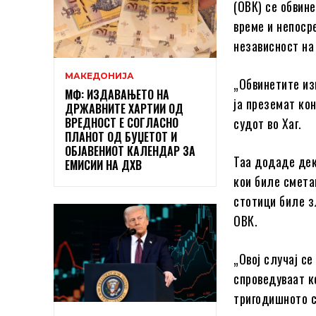
(ОВК) се обвине
време и непоср
независност на
МАКЕДОНИЈА
„Обвинетите из
МФ: ИЗДАВАЊЕТО НА
ја преземат ко
ДРЖАВНИТЕ ХАРТИИ ОД
ВРЕДНОСТ Е СОГЛАСНО
судот во Хаг.
ПЛАНОТ ОД БУЏЕТОТ И
ОБЈАВЕНИОТ КАЛЕНДАР ЗА
Таа додаде дек
ЕМИСИИ НА ДХВ
кои биле смета
стотици биле з
ОВК.
„Овој случај се
спроведуваат к
тригодишното с