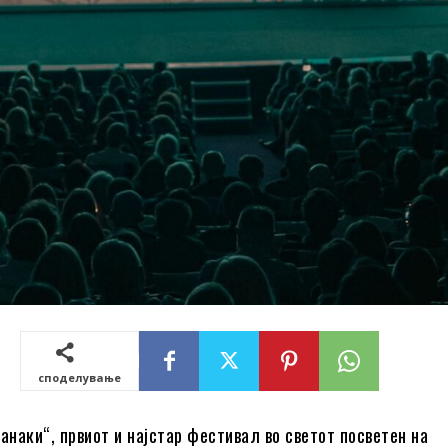
споделување
наки“, првиот и најстар фестивал во светот посветен на