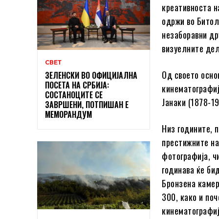
креативноста на
одржи во Битол
незаборавни др
визуелните дел
СВЕТ
Од своето осно
ЗЕЛЕНСКИ ВО ОФИЦИЈАЛНА
ПОСЕТА НА СРБИЈА:
кинематографиј
СОСТАНОЦИТЕ СЕ
Јанаки (1878-1
ЗАВРШЕНИ, ПОТПИШАН Е
МЕМОРАНДУМ
Низ годините, 
престижните на
фотографија, ч
годинава ќе би
Бронзена камер
300, како и по
кинематографиј