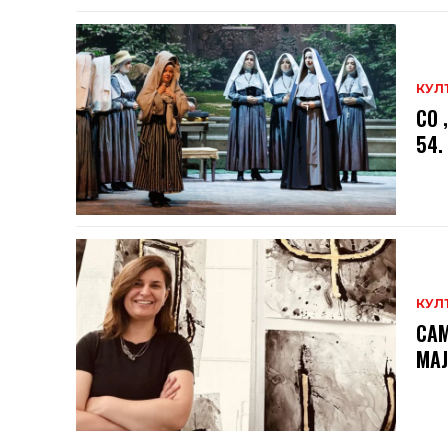
КУЛ
СО 
54.
КУЛ
САМ
МAЈ