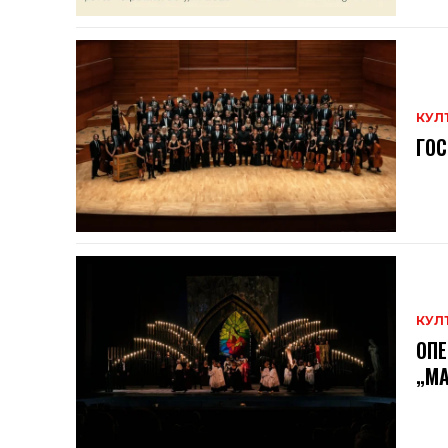
КУЛ
ГОС
КУЛ
ОПЕ
„МА