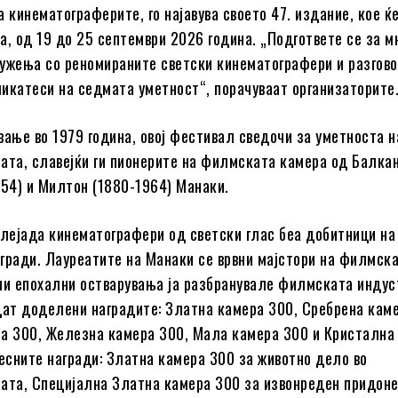
 кинематограферите, го најавува своето 47. издание, кое ќ
a, од 19 до 25 септември 2026 година. „Подгответе се за м
ужења со реномираните светски кинематографери и разгово
икатеси на седмата уметност“, порачуваат организаторите
вање во 1979 година, овој фестивал сведочи за уметноста н
ата, славејќи ги пионерите на филмската камера од Балкан
954) и Милтон (1880-1964) Манаки.
плејада кинематографери од светски глас беа добитници на
гради. Лауреатите на Манаки се врвни мајстори на филмск
ии епохални остварувања ја разбранувале филмската индуст
дат доделени наградите: Златна камера 300, Сребрена кам
а 300, Железна камера 300, Мала камера 300 и Кристална
чесните награди: Златна камера 300 за животно дело во
ата, Специјална Златна камера 300 за извонреден придоне