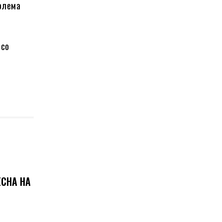
Голема
 со
ЕСНА НА