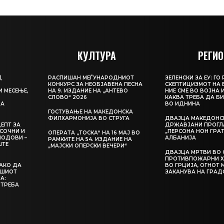
КУЛТУРА
РЕГИО
Д
РАСПИШАН МЕЃУНАРОДНИОТ
ЗЕЛЕНСКИ ЗА ЕУ: Г
КОНКУРС ЗА НЕОБЈАВЕНА ПЕСНА
СКЕПТИЦИЗМОТ НА 
И МЕСЕЊЕ,
НА 9. ИЗДАНИЕ НА „АНТЕВО
НИЕ СМЕ ВО ВОЈНА 
СЛОВО“ 2026
КАКВА ТРЕБА ДА Б
ЦА
ВО ИДНИНА
ГОСТУВАЊЕ НА МАКЕДОНСКА
ФИЛХАРМОНИЈА ВО СТРУГА
ДВАЈЦА МАКЕДОНС
ЕПТ ЗА
ДРЖАВЈАНИ ПРОГЛ
СОЧНИ И
„ПЕРСОНА НОН ГРАТ
ОПЕРАТА „ТОСКА“ НА 16 МАЈ ВО
ЛОДОВИ –
АЛБАНИЈА
РАМКИТЕ НА 54. ИЗДАНИЕ НА
ШТЕ
„МАЈСКИ ОПЕРСКИ ВЕЧЕРИ“
ДВАЈЦА МРТВИ ВО 
ПРОТИВПОЖАРНИ Х
КАКО ДА
ВО ГРЦИЈА, ОГНОТ 
АШИОТ
ЗАКАНУВА НА ГРАД
А:
 ТРЕБА