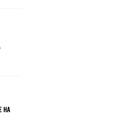
А
Е НА