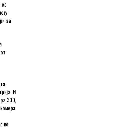
е се
ногу
ри за
.
а
от,
ата
рија. И
ера 300,
 камера
с во