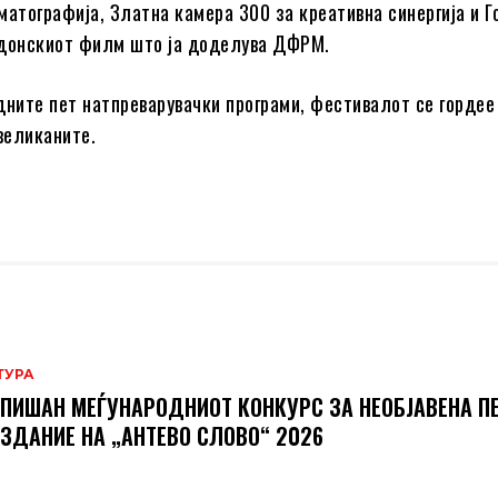
матографија, Златна камера 300 за креативна синергија и 
едонскиот филм што ја доделува ДФРМ.
дните пет натпреварувачки програми, фестивалот се гордее
 великаните.
ТУРА
ПИШАН МЕЃУНАРОДНИОТ КОНКУРС ЗА НЕОБЈАВЕНА П
ИЗДАНИЕ НА „АНТЕВО СЛОВО“ 2026