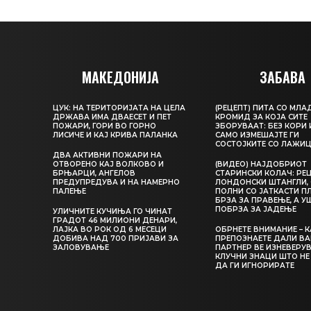
МАКЕДОНИЈА
ЗАБАВА
ЦУК: НА ТЕРИТОРИЈАТА НА ЦЕЛА
(РЕЦЕПТ) ПИТА СО МЛА
ДРЖАВА ИМА ДВАЕСЕТ И ПЕТ
КРОМИД ЗА КОЈА СИТЕ
ПОЖАРИ, ГОРИ ВО ГОРНО
ЗБОРУВААТ: БЕЗ КОРИ 
ЛИСИЧЕ И КАЈ КРИВА ПАЛАНКА
САМО ИЗМЕШАЈТЕ ГИ
СОСТОЈКИТЕ СО ЛАЖИ
ДВА АКТИВНИ ПОЖАРИ НА
ОТВОРЕНО КАЈ ВОЛКОВО И
(ВИДЕО) НАЈДОБРИОТ
БРЊАРЦИ, АНГЕЛОВ
СТАРИНСКИ КОЛАЧ: РЕЦ
ПРЕДУПРЕДУВА И НА НАМЕРНО
ЛОНДОНСКИ ШТАНГЛИ, 
ПАЛЕЊЕ
ПОЛНИ СО ЈАТКАСТИ П
БРЗА ЗА ПРАВЕЊЕ, А У
ПОБРЗА ЗА ЈАДЕЊЕ
УЛИЧНИТЕ КУЧИЊА ГО ЧИНАТ
ГРАДОТ 46 МИЛИОНИ ДЕНАРИ,
ЛАЈКА ВО РОК ОД 6 МЕСЕЦИ
ОБРНЕТЕ ВНИМАНИЕ – 
ДОБИВА НАД 700 ПРИЈАВИ ЗА
ПРЕПОЗНАЕТЕ ДАЛИ В
ЗАЛОВУВАЊЕ
ПАРТНЕР ВЕ ИЗНЕВЕРУВ
КЛУЧНИ ЗНАЦИ ШТО НЕ
ДА ГИ ИГНОРИРАТЕ