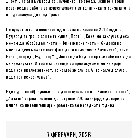
„Пост“, изјави Вудворд за „Њујоркер“ во среда, „живее и врши
извонредна работа во известувањето за политичката криза што ја
предизвикува Доналд Трамп“.
По купувањето на весникот од страна на Безос во 2013 година,
Вудворд го праша зошто го купил „Пост“. „Конечно заклучив дека
можам да обезбедам писта – финансиска писта – бидејќи не
мислам дека можете постојано да го намалувате бизнисот“, рече
Безос, според „Њујоркер“. „Можете да бидете профитабилни и да
се намалувате. И тоа е стратегија за преживување, но на крајот
води кон ирелевантност, во најдобар случај. А, во најлош случај,
води кон исчезнување“.
Еден ден по објавувањето на десеткувањето на „Вашингтон пост“,
„Амазон“ објави планови да потроши 200 милијарди долари за
вештачка интелигенција и роботика во наредната година.
7 ФЕВРУАРИ, 2026