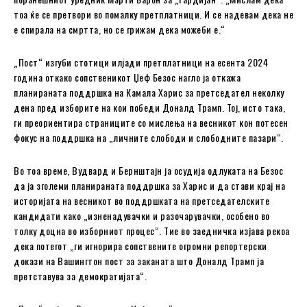
тоа ќе се претвори во помалку претплатници. И се надевам дека не
е спирала на смртта, но се грижам дека можеби е.“
„Пост“ изгуби стотици илјади претплатници на есента 2024
година откако сопственикот Џеф Безос нагло ја откажа
планираната поддршка на Камала Харис за претседател неколку
дена пред изборите на кои победи Доналд Трамп. Тој, исто така,
ги преориентира страниците со мислења на весникот кон потесен
фокус на поддршка на „личните слободи и слободните пазари“.
Во тоа време, Вудвард и Бернштајн ја осудија одлуката на Безос
да ја зголеми планираната поддршка за Харис и да стави крај на
историјата на весникот во поддршката на претседателските
кандидати како „изненадувачки и разочарувачки, особено во
толку доцна во изборниот процес“. Тие во заедничка изјава рекоа
дека потегот „ги игнорира сопствените огромни репортерски
докази на Вашингтон пост за заканата што Доналд Трамп ја
претставува за демократијата“.