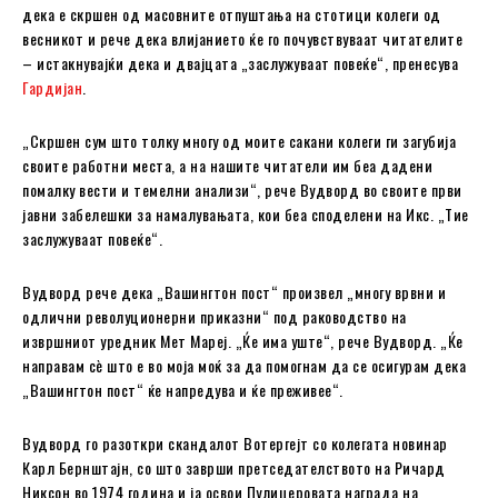
дека е скршен од масовните отпуштања на стотици колеги од
весникот и рече дека влијанието ќе го почувствуваат читателите
– истакнувајќи дека и двајцата „заслужуваат повеќе“, пренесува
Гардијан
.
„Скршен сум што толку многу од моите сакани колеги ги загубија
своите работни места, а на нашите читатели им беа дадени
помалку вести и темелни анализи“, рече Вудворд во своите први
јавни забелешки за намалувањата, кои беа споделени на Икс. „Тие
заслужуваат повеќе“.
Вудворд рече дека „Вашингтон пост“ произвел „многу врвни и
одлични револуционерни приказни“ под раководство на
извршниот уредник Мет Мареј. „Ќе има уште“, рече Вудворд. „Ќе
направам сè што е во моја моќ за да помогнам да се осигурам дека
„Вашингтон пост“ ќе напредува и ќе преживее“.
Вудворд го разоткри скандалот Вотергејт со колегата новинар
Карл Бернштајн, со што заврши претседателството на Ричард
Никсон во 1974 година и ја освои Пулицеровата награда на