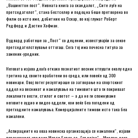
„Вашингтон пост“. Нивната книга за скандалот, „Сите луѓе на
претседателот“, стана бестселер и подоцна беше претворена во
филм со исто име, добитник на Оскар, во кој глумат Роберт
Редфорд и Дастин Хофман.
Вудвард работеше за „Пост“ со децении, известувајќи за секое
претседателствување оттогаш. Сега тој има почесна титула за
заменик-уредник.
Неговата изјава доаѓа откако познатиот весник отпушти околу една
третина од своите вработени во среда, или повеќе од 300
новинари. Овој потег резултираше со затворање на спортскиот
оддел на весникот и намалување на тимовите што ги покриваат
локалните вести, стилот и светот – а да не ги спомнуваме
неговите аудио и видео оддели, кои веќе беа погодени од
претходните намалувања. Комерцијалните тимови исто така беа
намалени.
„Аспирациите на оваа новинска организација се намалени“, изјави
поранешниот уредник Марти Барон за „Гардијан“. „Мислам дека