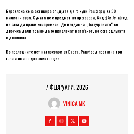
Барселона ќе ја активира опцијата да го купи Рашфорд за 30
милиони евра. Сумата не е предмет на преговори, бидејќи Јунајтед
не сака да прави компромиси. До неодамна, „блауграните“ се
двоумеа дали трајно да го привлечат напаѓачот, но сега одлуката
е донесена.
Во последните пет натпревари за Барса, Рашфорд постигна три
гола и имаше две асистенции.
7 ФЕВРУАРИ, 2026
VINICA MK