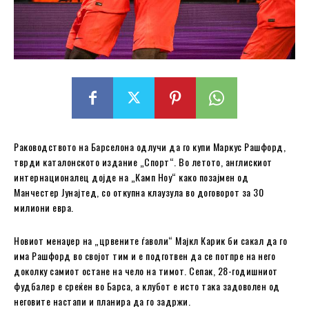
Раководството на Барселона одлучи да го купи Маркус Рашфорд,
тврди каталонското издание „Спорт“. Во летото, англискиот
интернационалец дојде на „Камп Ноу“ како позајмен од
Манчестер Јунајтед, со откупна клаузула во договорот за 30
милиони евра.
Новиот менаџер на „црвените ѓаволи“ Мајкл Карик би сакал да го
има Рашфорд во својот тим и е подготвен да се потпре на него
доколку самиот остане на чело на тимот. Сепак, 28-годишниот
фудбалер е среќен во Барса, а клубот е исто така задоволен од
неговите настапи и планира да го задржи.