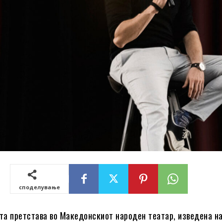
споделување
ата претстава во Македонскиот народен театар, изведена н