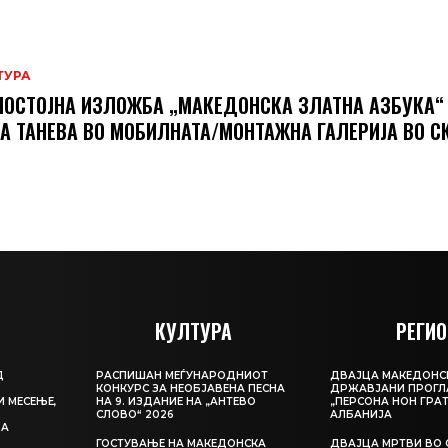
ТУРА
ОСТОЈНА ИЗЛОЖБА „МАКЕДОНСКА ЗЛАТНА АЗБУКА“
А ТАНЕВА ВО МОБИЛНАТА/МОНТАЖНА ГАЛЕРИЈА ВО С
КУЛТУРА
РЕГИО
Д
РАСПИШАН МЕЃУНАРОДНИОТ
ДВАЈЦА МАКЕДОНС
КОНКУРС ЗА НЕОБЈАВЕНА ПЕСНА
ДРЖАВЈАНИ ПРОГЛ
И МЕСЕЊЕ,
НА 9. ИЗДАНИЕ НА „АНТЕВО
„ПЕРСОНА НОН ГРАТ
СЛОВО“ 2026
АЛБАНИЈА
ЦА
ГОСТУВАЊЕ НА МАКЕДОНСКА
ДВАЈЦА МРТВИ ВО 