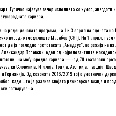
арт, Ѓуричко најавува вечер исполнета со хумор, анегдоти 
еѓународната кариера.
 на роденденската програма, на 1 и 3 април на сцената на
ечко народно гледалиште Марибор (СНГ). На 1 април, публи
ост да ја погледне претставата „Амадеус“, во режија на н
 Александар Поповски, еден од најрелевантните македонс
лгогодишна меѓународна кариера — над 70 театарски прет
учувајќи Словенија, Италија, Грција, Австрија, Турција, Шве
а и Германија. Од сезоната 2018/2019 тој е уметнички дире
ибор, каде што ја развива својата режисерска визија и про
рски остварувања.