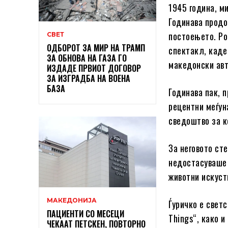
1945 година, м
Годинава продо
постоењето. Р
СВЕТ
ОДБОРОТ ЗА МИР НА ТРАМП
спектакл, каде
ЗА ОБНОВА НА ГАЗА ГО
македонски авт
ИЗДАДЕ ПРВИОТ ДОГОВОР
ЗА ИЗГРАДБА НА ВОЕНА
БАЗА
Годинава пак, 
рецентни меѓун
сведоштво за к
За неговото сте
недостасуваше 
животни искуств
МАКЕДОНИЈА
Ѓуричко e светс
ПАЦИЕНТИ СО МЕСЕЦИ
Things“, како и
ЧЕКААТ ПЕТСКЕН, ПОВТОРНО