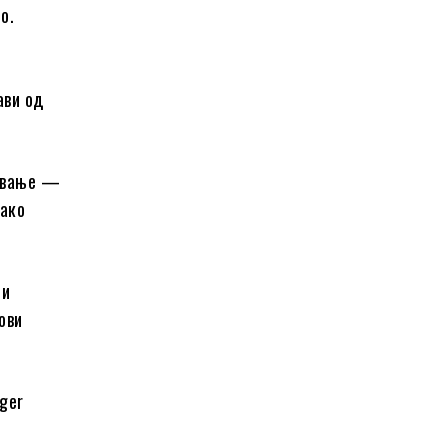
о.
ави од
рување —
како
ми
ови
nger