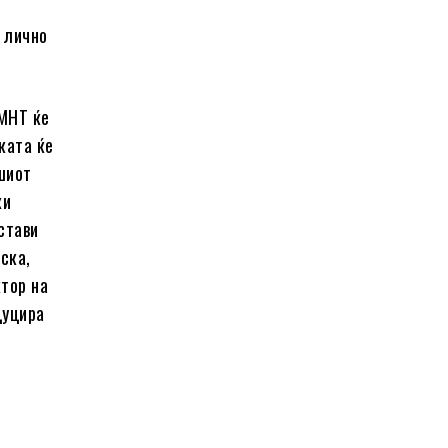
и лично
 МНТ ќе
ката ќе
ашиот
ки
стави
дска,
ктор на
дуцира