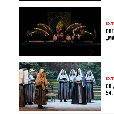
КУЛ
ОПЕ
„МА
КУЛ
СО 
54.