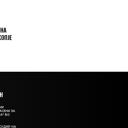
 НА
КОПЈЕ
Н
КИ
АСЕНИ ЗА
А“ ВО
СУДИР НА