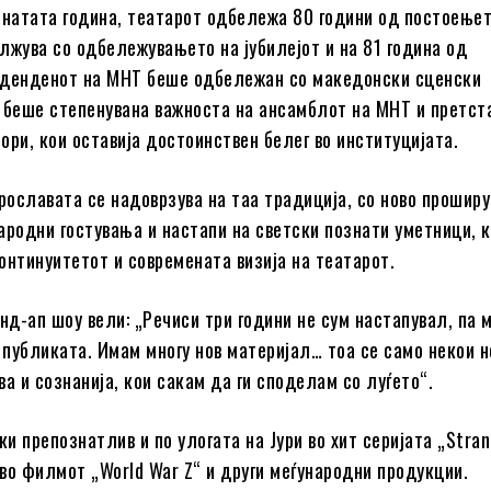
инатата година, театарот одбележа 80 години од постоењет
лжува со одбележувањето на јубилејот и на 81 година од
оденденот на МНТ беше одбележан со македонски сценски
 беше степенувана важноста на ансамблот на МНТ и претст
ори, кои оставија достоинствен белег во институцијата.
прославата се надоврзува на таа традиција, со ново проши
ародни гостувања и настапи на светски познати уметници, 
онтинуитетот и современата визија на театарот.
нд-ап шоу вели: „Речиси три години не сум настапувал, па 
публиката. Имам многу нов материјал… тоа се само некои н
а и сознанија, кои сакам да ги споделам со луѓето“.
ки препознатлив и по улогата на Јури во хит серијата „Stra
 во филмот „World War Z“ и други меѓународни продукции.