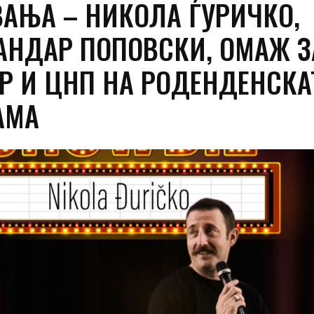
ВАЊА – НИКОЛА ЃУРИЧКО,
АНДАР ПОПОВСКИ, ОМАЖ З
Р И ЦНП НА РОДЕНДЕНСКА
АМА