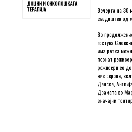
ДОЦНИ И ОНКОЛОШКАТА
ТЕРАПИЈА
Вечерта на 30 м
сведоштво од м
Во продолжение
гостува Словен
има ретка можн
познат режисер
режисери со до
низ Европа, вкл
Данска, Англиј
Драмата во Мар
значајни теата