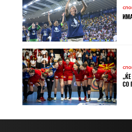
СПО
ИМА
СПО
„ЌЕ
СО 