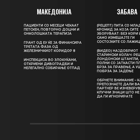
МАКЕДОНИЈА
ЗАБАВА
ПАЦИЕНТИ СО МЕСЕЦИ ЧЕКААТ
(РЕЦЕПТ) ПИТА СО МЛА
ПЕТСКЕН, ПОВТОРНО ДОЦНИ И
КРОМИД ЗА КОЈА СИТЕ
ОНКОЛОШКАТА ТЕРАПИЈА
ЗБОРУВААТ: БЕЗ КОРИ 
САМО ИЗМЕШАЈТЕ ГИ
СОСТОЈКИТЕ СО ЛАЖИ
ГРАНТ ОД ЕУ ЌЕ ЈА ФИНАНСИРА
ТРЕТАТА ФАЗА ОД
ЖЕЛЕЗНИЧКИОТ КОРИДОР 8
(ВИДЕО) НАЈДОБРИОТ
СТАРИНСКИ КОЛАЧ: РЕЦ
ЛОНДОНСКИ ШТАНГЛИ, 
ИНСПЕКЦИЈА ВО ЗЛОКУЌАНИ,
ПОЛНИ СО ЈАТКАСТИ П
ОТКРИЕНИ ДИВОГРАДБИ И
БРЗА ЗА ПРАВЕЊЕ, А У
НЕЛЕГАЛНО СОБИРАЊЕ ОТПАД
ПОБРЗА ЗА ЈАДЕЊЕ
ОБРНЕТЕ ВНИМАНИЕ – 
ПРЕПОЗНАЕТЕ ДАЛИ В
ПАРТНЕР ВЕ ИЗНЕВЕРУВ
КЛУЧНИ ЗНАЦИ ШТО НЕ
ДА ГИ ИГНОРИРАТЕ