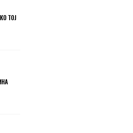
КО ТОЈ
ИНА