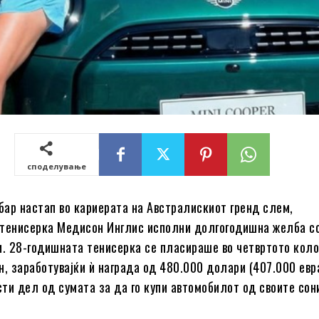
споделување
обар настап во кариерата на Австралискиот гренд слем,
тенисерка Медисон Инглис исполни долгогодишна желба с
и. 28-годишната тенисерка се пласираше во четвртото коло
н, заработувајќи ѝ награда од 480.000 долари (407.000 евра
ти дел од сумата за да го купи автомобилот од своите сон