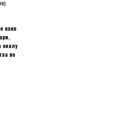
кој
ме како
ари.
а околу
таа во