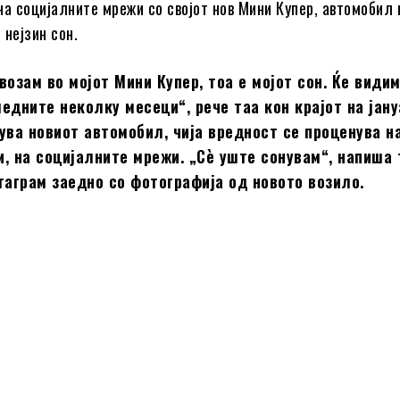
на социјалните мрежи со својот нов Мини Купер, автомобил 
 нејзин сон.
возам во мојот Мини Купер, тоа е мојот сон. Ќе види
едните неколку месеци“, рече таа кон крајот на јану
ува новиот автомобил, чија вредност се проценува н
, на социјалните мрежи. „Сè уште сонувам“, напиша 
таграм заедно со фотографија од новото возило.