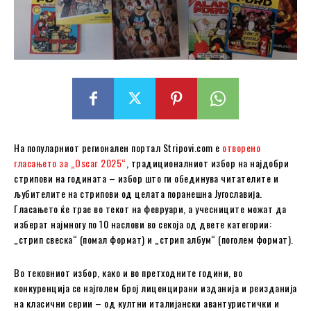
На популарниот регионален портал Stripovi.com е
отворено
гласањето за „Oscar 2025“
, традиционалниот избор на најдобри
стрипови на годината – избор што ги обединува читателите и
љубителите на стрипови од целата поранешна Југославија.
Гласањето ќе трае во текот на февруари, а учесниците можат да
изберат најмногу по 10 наслови во секоја од двете категории:
„стрип свеска“ (помал формат) и „стрип албум“ (поголем формат).
Во тековниот избор, како и во претходните години, во
конкуренција се најголем број лиценцирани изданија и реизданија
на класични серии – од култни италијански авантуристички и