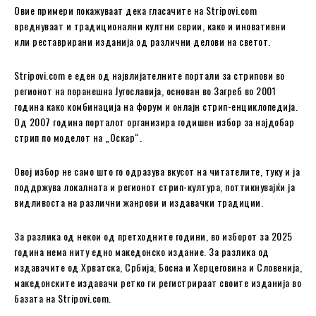
Овие примери покажуваат дека гласачите на Stripovi.com
вреднуваат и традиционални култни серии, како и иновативни
или реставрирани изданија од различни делови на светот.
Stripovi.com е еден од највлијателните портали за стрипови во
регионот на поранешна Југославија, основан во Загреб во 2001
година како комбинација на форум и онлајн стрип-енциклопедија.
Од 2007 година порталот организира годишен избор за најдобар
стрип по моделот на „Оскар“.
Овој избор не само што го одразува вкусот на читателите, туку и ја
поддржува локалната и регионот стрип-култура, поттикнувајќи ја
видливоста на различни жанрови и издавачки традиции.
За разлика од некои од претходните години, во изборот за 2025
година нема ниту едно македонско издание. За разлика од
издавачите од Хрватска, Србија, Босна и Херцеговина и Словенија,
македонските издавачи ретко ги регистрираат своите изданија во
базата на Stripovi.com.