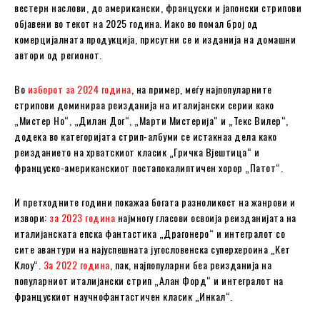
вестерн наслови, до американски, француски и јапонски стрипови
објавени во текот на 2025 година. Иако во помал број од
комерцијалната продукција, присутни се и изданија на домашни
автори од регионот.
Во
изборот за 2024 година
, на пример, меѓу најпопуларните
стрипови доминираа реизданија на италијански серии како
„Мистер Но“, „Дилан Дог“, „Марти Мистерија“ и „Текс Вилер“,
додека во категоријата стрип-албуми се истакнаа дела како
реизданието на хрватскиот класик „Гричка Вјештица“ и
француско-американскиот постапокалиптичен хорор „Патот“.
И претходните години покажаа богата разноликост на жанрови и
извори:
за 2023 година
најмногу гласови освоија реизданијата на
италијанската епска фантастика „Драгонеро“ и интегралот со
сите авантури на најуспешната југословенска суперхероина „Кет
Клоу“.
За 2022 година
, пак, најпопуларни беа реизданија на
популарниот италијански стрип „Алан Форд“ и интегралот на
францускиот научнофантастичен класик „Инкал“.