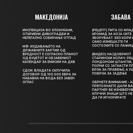
МАКЕДОНИЈА
ЗАБАВА
ИНСПЕКЦИЈА ВО ЗЛОКУЌАНИ,
(РЕЦЕПТ) ПИТА СО МЛА
ОТКРИЕНИ ДИВОГРАДБИ И
КРОМИД ЗА КОЈА СИТЕ
НЕЛЕГАЛНО СОБИРАЊЕ ОТПАД
ЗБОРУВААТ: БЕЗ КОРИ 
САМО ИЗМЕШАЈТЕ ГИ
СОСТОЈКИТЕ СО ЛАЖИ
МФ: ИЗДАВАЊЕТО НА
ДРЖАВНИТЕ ХАРТИИ ОД
ВРЕДНОСТ Е СОГЛАСНО ПЛАНОТ
(ВИДЕО) НАЈДОБРИОТ
ОД БУЏЕТОТ И ОБЈАВЕНИОТ
СТАРИНСКИ КОЛАЧ: РЕЦ
КАЛЕНДАР ЗА ЕМИСИИ НА ДХВ
ЛОНДОНСКИ ШТАНГЛИ, 
ПОЛНИ СО ЈАТКАСТИ П
БРЗА ЗА ПРАВЕЊЕ, А У
СДСМ: ВЛАДАТА СКЛУЧИЛА
ПОБРЗА ЗА ЈАДЕЊЕ
ДОГОВОР ОД 100.000 ЕВРА ЗА
НАБАВКА НА ВОДА БЕЗ ЈАВЕН
ОГЛАС
ОБРНЕТЕ ВНИМАНИЕ – 
ПРЕПОЗНАЕТЕ ДАЛИ В
ПАРТНЕР ВЕ ИЗНЕВЕРУВ
КЛУЧНИ ЗНАЦИ ШТО НЕ
ДА ГИ ИГНОРИРАТЕ