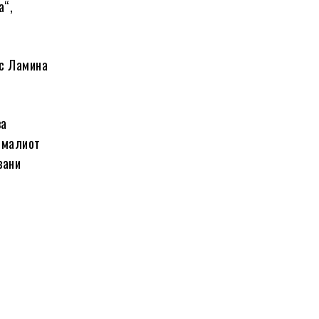
а“,
рс Ламина
ва
, малиот
вани