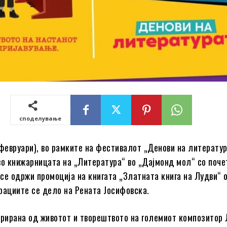
споделување
 февруари), во рамките на фестивалот „Денови на литератур
во книжарницата на „Литература“ во „Дајмонд мол“ со поче
е се одржи промоција на книгата „Златната книга на Лудви“ 
рациите се дело на Рената Јосифовска.
ирирана од животот и творештвото на големиот композитор 