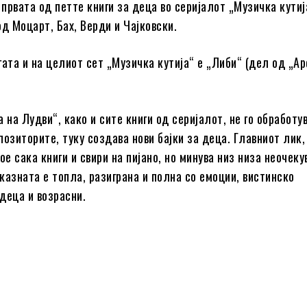
 првата од петте книги за деца во серијалот „Музичка кутиј
од Моцарт, Бах, Верди и Чајковски.
гата и на целиот сет „Музичка кутија“ е „Либи“ (дел од „А
 на Лудви“, како и сите книги од серијалот, не го обработу
позиторите, туку создава нови бајки за деца. Главниот лик
ое сака книги и свири на пијано, но минува низ низа неочеку
казната е топла, разиграна и полна со емоции, вистинско
деца и возрасни.