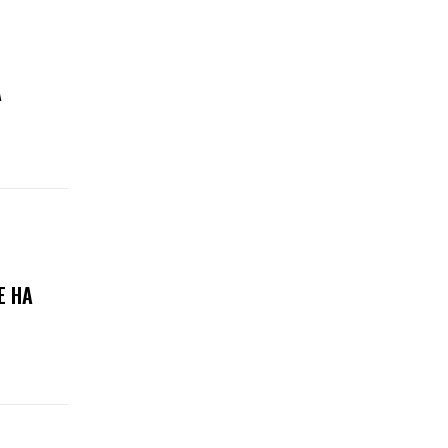
А
Е НА