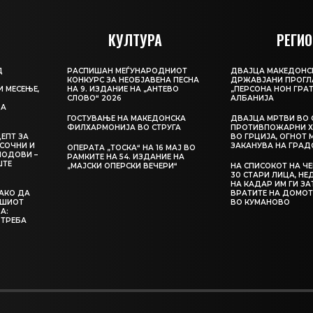
КУЛТУРА
РЕГИО
Д
РАСПИШАН МЕЃУНАРОДНИОТ
ДВАЈЦА МАКЕДОНС
КОНКУРС ЗА НЕОБЈАВЕНА ПЕСНА
ДРЖАВЈАНИ ПРОГЛ
И МЕСЕЊЕ,
НА 9. ИЗДАНИЕ НА „АНТЕВО
„ПЕРСОНА НОН ГРАТ
СЛОВО“ 2026
АЛБАНИЈА
ЦА
ГОСТУВАЊЕ НА МАКЕДОНСКА
ДВАЈЦА МРТВИ ВО 
ФИЛХАРМОНИЈА ВО СТРУГА
ПРОТИВПОЖАРНИ Х
ЕПТ ЗА
ВО ГРЦИЈА, ОГНОТ 
СОЧНИ И
ЗАКАНУВА НА ГРАД
ОПЕРАТА „ТОСКА“ НА 16 МАЈ ВО
ЛОДОВИ –
РАМКИТЕ НА 54. ИЗДАНИЕ НА
ШТЕ
„МАЈСКИ ОПЕРСКИ ВЕЧЕРИ“
НА СПИСОКОТ НА Ч
30 СТАРИ ЛИЦА, Н
НА КАДАР ИМ ГИ З
КАКО ДА
ВРАТИТЕ НА ДОМОТ
АШИОТ
ВО КУМАНОВО
А:
 ТРЕБА