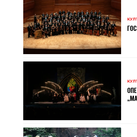
КУЛ
ГОС
КУЛ
ОПЕ
„МА