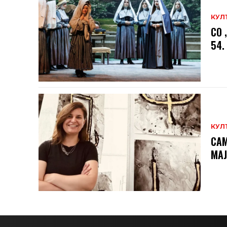
КУЛ
СО 
54.
КУЛ
САМ
МAЈ