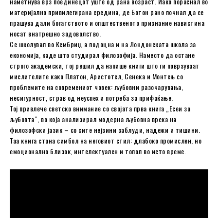
наметнува врз поединецот уште од рана возраст. Иако пораснал во
материјално привилегирана средина, де Ботон рано почнал да се
прашува дали богатството и општественото признание навистина
носат внатрешно задоволство.
Се школувал во Кембриџ, а подоцна и на Лондонската школа за
економија, каде што студирал филозофија. Наместо да остане
строго академски, тој решил да напише книги што ги поврзуваат
мислителите како Платон, Аристотел, Сенека и Монтењ со
проблемите на современиот човек: љубовни разочарувања,
несигурност, страв од неуспех и потреба за прифаќање.
Тој привлече светско внимание со својата прва книга „Есеи за
љубовта“, во која анализирал модерна љубовна врска на
филозофски јазик – со сите нејзини заблуди, надежи и тишини.
Таа книга стана симбол на неговиот стил: длабоко промислен, но
емоционално близок, интелектуален и топол во исто време.