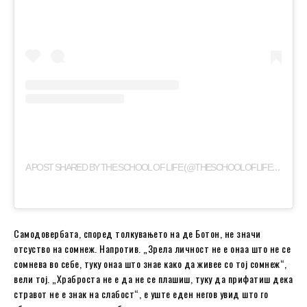
A
POST SHARED BY THE SCHOOL OF LIFE (@THESCHOOLOFLIFELONDON)
Самодовербата, според толкувањето на де Ботон, не значи
отсуство на сомнеж. Напротив. „Зрела личност не е онаа што не се
сомнева во себе, туку онаа што знае како да живее со тој сомнеж“,
вели тој. „Храброста не е да не се плашиш, туку да прифатиш дека
стравот не е знак на слабост“, е уште еден негов увид што го