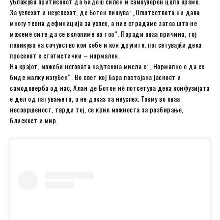
ублажува притисокот да бидеш силен и самоуверен цело време.
За успехот и неуспехот, де Ботон пишува: „Општеството ни дава
многу тесна дефиниција за успех, а ние страдаме затоа што не
можеме сите да се вклопиме во тоа“. Поради оваа причина, тој
повикува на сочувство кон себе и кон другите, потсетувајќи дека
просекот е статистички – нормален.
На крајот, можеби неговата најутешна мисла е: „Нормално е да се
биде малку изгубен“. Во свет кој бара постојана јасност и
самодоверба од нас, Алан де Ботон нè потсетува дека конфузијата
е дел од патувањето, а не доказ за неуспех. Токму во оваа
несовршеност, тврди тој, се крие можноста за разбирање,
блискост и мир.