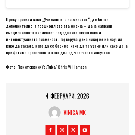
Преку проекти како „Училиштето на животот“, де Ботон
дополнително ја проширил својата мисија – да ја направи
емоционалната писменост подеднакво важна како и
интелектуалната писменост. Тој верува дека никој не нè научил
како да сакаме, како да се бориме, како да тагуваме или како да ја
прифатиме просечноста како дел од човечкото искуство.
Фото: Принтскрин/YouTube/ Chris Williamson
4 ФЕВРУАРИ, 2026
VINICA MK