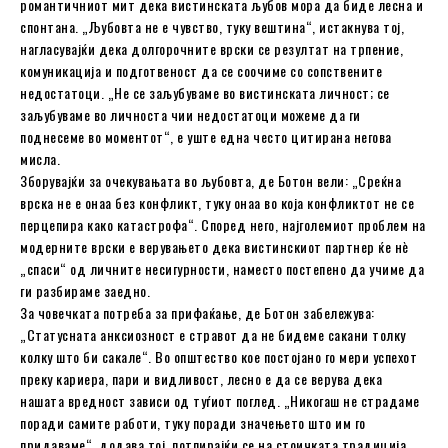
романтичниот мит дека вистинската љубов мора да биде лесна и
спонтана. „Љубовта не е чувство, туку вештина“, истакнува тој,
нагласувајќи дека долгорочните врски се резултат на трпение,
комуникација и подготвеност да се соочиме со сопствените
недостатоци. „Не се заљубуваме во вистинската личност; се
заљубуваме во личноста чии недостатоци можеме да ги
поднесеме во моментот“, е уште една често цитирана негова
мисла.
Зборувајќи за очекувањата во љубовта, де Ботон вели: „Среќна
врска не е онаа без конфликт, туку онаа во која конфликтот не се
перцепира како катастрофа“. Според него, најголемиот проблем на
модерните врски е верувањето дека вистинскиот партнер ќе нè
„спаси“ од личните несигурности, наместо постепено да учиме да
ги разбираме заедно.
За човечката потреба за прифаќање, де Ботон забележува:
„Статусната анксиозност е стравот да не бидеме сакани толку
колку што би сакале“. Во општество кое постојано го мери успехот
преку кариера, пари и видливост, лесно е да се верува дека
нашата вредност зависи од туѓиот поглед. „Никогаш не страдаме
поради самите работи, туку поради значењето што им го
придаваме“, додава тој, потпирајќи се на стоичката традиција.