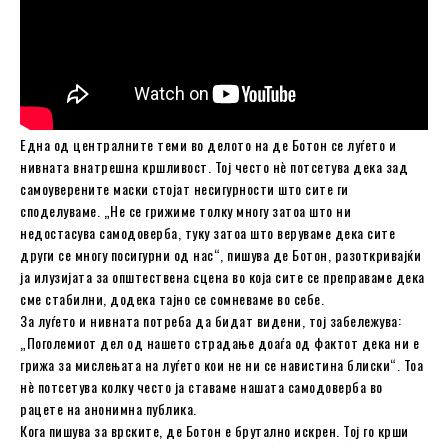
Една од централните теми во делото на де Ботон се луѓето и
нивната внатрешна кршливост. Тој често нè потсетува дека зад
самоуверените маски стојат несигурности што сите ги
споделуваме. „Не се грижиме толку многу затоа што ни
недостасува самодоверба, туку затоа што веруваме дека сите
други се многу посигурни од нас“, пишува де Ботон, разоткривајќи
ја илузијата за општествена сцена во која сите се преправаме дека
сме стабилни, додека тајно се сомневаме во себе.
За луѓето и нивната потреба да бидат видени, тој забележува:
„Поголемиот дел од нашето страдање доаѓа од фактот дека ни е
грижа за мислењата на луѓето кои не ни се навистина блиски“. Тоа
нè потсетува колку често ја ставаме нашата самодоверба во
рацете на анонимна публика.
Кога пишува за врските, де Ботон е брутално искрен. Тој го крши