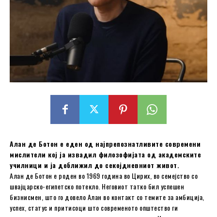
Алан де Ботон е еден од најпрепознатливите современи
мислители кој ја извадил филозофијата од академските
училници и ја доближил до секојдневниот живот.
Алан де Ботон е роден во 1969 година во Цирих, во семејство со
швајцарско-египетско потекло. Неговиот татко бил успешен
бизнисмен, што го довело Алан во контакт со темите за амбиција,
успех, статус и притисоци што современото општество ги