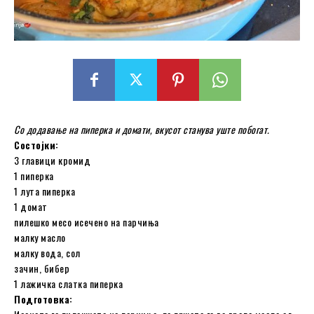
Со додавање на пиперка и домати, вкусот станува уште побогат.
Состојки:
3 главици кромид
1 пиперка
1 лута пиперка
1 домат
пилешко месо исечено на парчиња
малку масло
малку вода, сол
зачин, бибер
1 лажичка слатка пиперка
Подготовка: