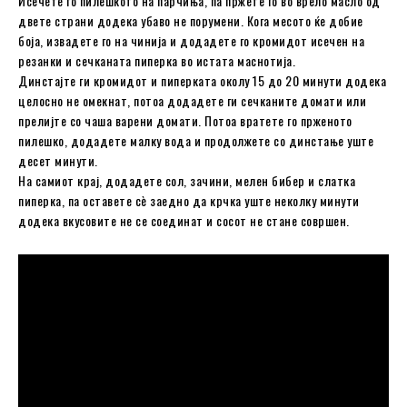
Исечете го пилешкото на парчиња, па пржете го во врело масло од
двете страни додека убаво не порумени. Кога месото ќе добие
боја, извадете го на чинија и додадете го кромидот исечен на
резанки и сечканата пиперка во истата маснотија.
Динстајте ги кромидот и пиперката околу 15 до 20 минути додека
целосно не омекнат, потоа додадете ги сечканите домати или
прелијте со чаша варени домати. Потоа вратете го прженото
пилешко, додадете малку вода и продолжете со динстање уште
десет минути.
На самиот крај, додадете сол, зачини, мелен бибер и слатка
пиперка, па оставете сè заедно да крчка уште неколку минути
додека вкусовите не се соединат и сосот не стане совршен.