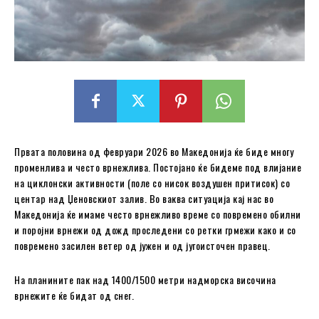
Првата половина од февруари 2026 во Македонија ќе биде многу
променлива и често врнежлива. Постојано ќе бидеме под влијание
на циклонски активности (поле со нисок воздушен притисок) со
центар над Џеновскиот залив. Во ваква ситуација кај нас во
Македонија ќе имаме често врнежливо време со повремено обилни
и поројни врнежи од дожд проследени со ретки грмежи како и со
повремено засилен ветер од јужен и од југоисточен правец.
На планините пак над 1400/1500 метри надморска височина
врнежите ќе бидат од снег.