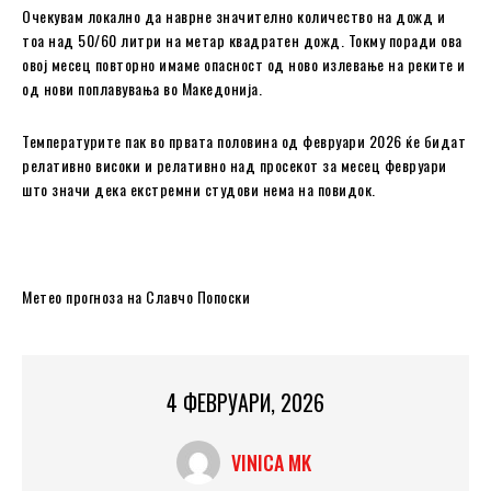
Очекувам локално да наврне значително количество на дожд и
тоа над 50/60 литри на метар квадратен дожд. Токму поради ова
овој месец повторно имаме опасност од ново излевање на реките и
од нови поплавувања во Македонија.
Температурите пак во првата половина од февруари 2026 ќе бидат
релативно високи и релативно над просекот за месец февруари
што значи дека екстремни студови нема на повидок.
Метео прогноза на Славчо Попоски
4 ФЕВРУАРИ, 2026
VINICA MK