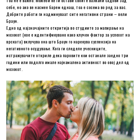
тоа не е важно. Можеби ќе ги остави своите валкани садови зад
себе, но ако ве насмее барем еднаш, тоа е сосема во ред за вас.
Добрите работи ги надминуваат сите негативни страни – вели
Браун.
Едно од најзначајните откритија во студиите за мапирање на
мозокот (кое е идентификувано како клучен фактор за успехот на
врската) вклучува она што Браун го нарекува суспензија на
негативното осудување. Кога ги следеле учесниците,
истражувачите откриле дека паровите кои останале заедно три
години или подолго имале најнамалена активност во овој дел од
мозокот.