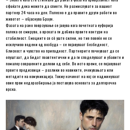
сфаќате дека можете да спиете. Не размислувате за вашиот
партнер 24 часа на ден. Полесно е да правите други работи во
животот – објаснува Браун.
Фазата на рано поврзување се јавува кога почетната еуфорија
полека се смирува, а врската ги добива првите контури на
стабилност. Емоциите се сè уште силни, но тие повеќе не се
исклучиво водени од возбуда – се појавуваат безбедност,
блискост и чувство на припадност. Партнерите почнуваат да се
опуштаат, да бидат поавтентични и да ги споделуваат и убавите и
помалку совршените делови од себе. Во исто време, се појавуваат
првите предизвици – разлики во навиките, очекувањата или
методите на комуникација. Токму начинот на кој се надминуваат
овие први недоразбирања ја поставува основата за долгорочна
врска.