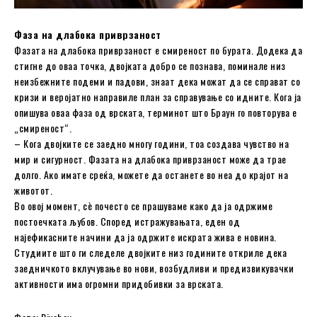
Фаза на длабока приврзаност
Фазата на длабока приврзаност е смиреност по бурата. Додека да
стигне до оваа точка, двојката добро се познава, поминале низ
неизбежните подеми и падови, знаат дека можат да се справат со
кризи и веројатно направиле план за справување со идните. Кога ја
опишува оваа фаза од врската, терминот што Браун го повторува е
„смиреност“.
– Кога двојките се заедно многу години, тоа создава чувство на
мир и сигурност. Фазата на длабока приврзаност може да трае
долго. Ако имате среќа, можете да останете во неа до крајот на
животот.
Во овој момент, сè почесто се прашуваме како да ја одржиме
постоечката љубов. Според истражувањата, еден од
најефикасните начини да ја одржите искрата жива е новина.
Студиите што ги следеле двојките низ годините откриле дека
заедничкото вклучување во нови, возбудливи и предизвикувачки
активности има огромни придобивки за врската.