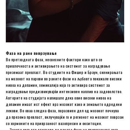
Фаза на рано поврзување
Во претходната фаза, несвесните фактори како што се
привлечноста и активирањето на системот за наградување
преземаат превласт. Во студиите на Фишер и Браун, скенирањата
на мозокот на парови во раните фази на љубовта покажале високи
нивоа на допамин, хемикалија која го активира системот за
наградување предизвикувајќи интензивен наплив на задоволство.
Авторите на студијата напишале дека овие високи нивоа на
допамин имаат ист ефект врз мозокот како и земањето одредени
лекови. Во оваа следна фаза, поразвиен дел од мозокот почнува
да презема превласт, вклучувајќи го и регионот на мозокот поврзан
со хормоните на приврзаност вазопресин и окситоцин.
– Знаете кога сте стигнале до раната фаза на приврзаност кога