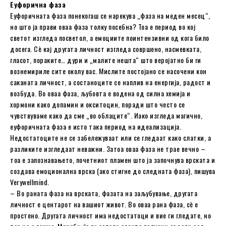
Еуфорична фаза
Еуфоричната фаза понекогаш се нарекува „фаза на меден месец“,
но што ја прави оваа фаза толку посебна? Тоа е период во кој
светот изгледа посветол, а емоциите поинтензивни од кога било
досега. Сè кај другата личност изгледа совршено, насмевката,
гласот, пораките… дури и „малите нешта“ што веројатно би ги
вознемириле сите околу вас. Мислите постојано се насочени кон
саканата личност, а состаноците се наплив на енергија, радост и
возбуда. Во оваа фаза, љубовта е водена од силна хемија и
хормони како допамин и окситоцин, поради што често се
чувствуваме како да сме „во облаците“. Иако изгледа магично,
еуфоричната фаза е исто така период на идеализација.
Недостатоците не се забележуваат или се гледаат како слатки, а
разликите изгледаат неважни. Затоа оваа фаза не трае вечно –
тоа е запознавањето, почетниот пламен што ја започнува врската и
создава емоционална врска (ако стигне до следната фаза), пишува
Verywellmind.
– Во раната фаза на врската, фазата на заљубување, другата
личност е центарот на вашиот живот. Во оваа рана фаза, сè е
простено. Другата личност има недостатоци и вие ги гледате, но