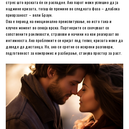
стрес што врската ќе се распадне. Ако парот може успешно да ја
надмине кризата, тогаш ќе премине во следната фаза – длабока
приврзаност – вели Браун.
Ова е период на емоционално преиспитување, но исто така и
клучен момент во секоја врска. Партнерите се соочуваат со
сопствените ранливости, стравови и начини на кои реагираат во
интимноста. Ако проблемите се кријат под тепих, кризата може да
доведе до дистанца. Но, ако се сретне со искрени разговори,
подготвеност за компромис и разбирање, станува простор за раст.