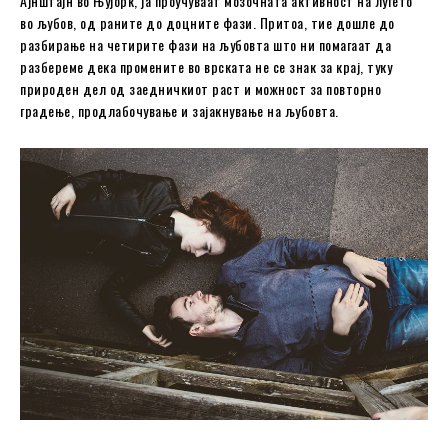
Ајнштајн во Њујорк, ја проучуваат мозочната активност на луѓето
во љубов, од раните до доцните фази. Притоа, тие дошле до
разбирање на четирите фази на љубовта што ни помагаат да
разбереме дека промените во врската не се знак за крај, туку
природен дел од заедничкиот раст и можност за повторно
градење, продлабочување и зајакнување на љубовта.