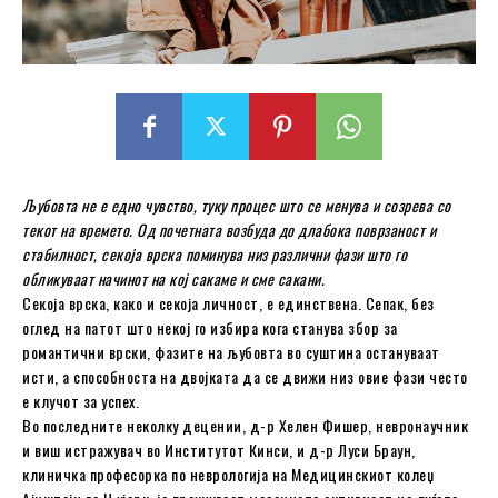
Љубовта не е едно чувство, туку процес што се менува и созрева со
текот на времето. Од почетната возбуда до длабока поврзаност и
стабилност, секоја врска поминува низ различни фази што го
обликуваат начинот на кој сакаме и сме сакани.
Секоја врска, како и секоја личност, е единствена. Сепак, без
оглед на патот што некој го избира кога станува збор за
романтични врски, фазите на љубовта во суштина остануваат
исти, а способноста на двојката да се движи низ овие фази често
е клучот за успех.
Во последните неколку децении, д-р Хелен Фишер, невронаучник
и виш истражувач во Институтот Кинси, и д-р Луси Браун,
клиничка професорка по неврологија на Медицинскиот колеџ