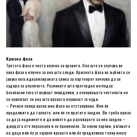
Кризна фаза
Третата фаза е често клучна за врските. Она што се случува во
оваа фаза е клучно за она што следи. Кризната фаза во љубовта се
јавува кога идеализираната слика за партнерот почнува да се
судира со реалноста. Разликите што претходно изгледаа
безопасни сега стануваат повидливи, а очекувањата честопати не
се совпаѓаат со она што врската всушност го нуди.
– Речиси секоја врска има фаза на отстапување. Или ќе
продолжите да талкате, или ќе се вратите заедно. Ви треба криза
за да ја надминете и да можете да разговарате за неа заедно –
двајцата сте пораснале и се промениле. За некои парови, раѓањето
на деца или ќе ја зајакне врската или ќе предизвика толку многу