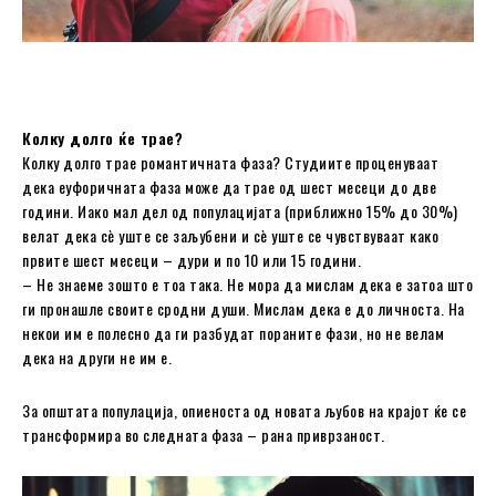
Колку долго ќе трае?
Колку долго трае романтичната фаза? Студиите проценуваат
дека еуфоричната фаза може да трае од шест месеци до две
години. Иако мал дел од популацијата (приближно 15% до 30%)
велат дека сè уште се заљубени и сè уште се чувствуваат како
првите шест месеци – дури и по 10 или 15 години.
– Не знаеме зошто е тоа така. Не мора да мислам дека е затоа што
ги пронашле своите сродни души. Мислам дека е до личноста. На
некои им е полесно да ги разбудат пораните фази, но не велам
дека на други не им е.
За општата популација, опиеноста од новата љубов на крајот ќе се
трансформира во следната фаза – рана приврзаност.