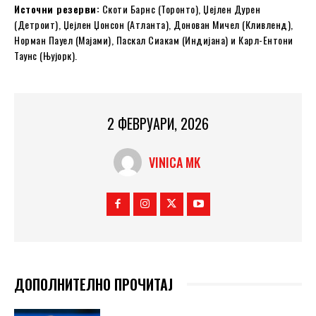
Источни резерви:
Скоти Барнс (Торонто), Џејлен Дурен
(Детроит), Џејлен Џонсон (Атланта), Донован Мичел (Кливленд),
Норман Пауел (Мајами), Паскал Сиакам (Индијана) и Карл-Ентони
Таунс (Њујорк).
2 ФЕВРУАРИ, 2026
VINICA MK
ДОПОЛНИТЕЛНО ПРОЧИТАЈ