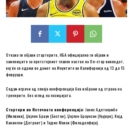
Откако ги објави стартерите, НБА официјално ги објави и
замениците за претстојниот главен настан на Ол-стар викендот,
кој ќе се одржи во домот на Инуитите во Калифорнија од 13 до 15
февруари.
Седум играчи од секоја конференција беа избрани од страна на
тренерите, без оглед на позицијата.
Стартери во Источната конференција:
Јанис Адетокумбо
(Милвоки), Џејлен Браун (Бостон), Џејлен Браунсон (Њујорк), Кејд
Канингем (Детроит) и Тајрис Макси (Филаделфија).