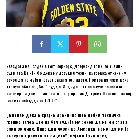
Ѕвездата на Голден Стејт Вориорс, Дрејмонд Грин, го обвини
судијата Џеј-Ти Ор дека му досудил техничка грешка откако му
рекол да не му ја внесува раката во лицето. Притоа нагласи дека
станува збор за „бел“ судија. Инцидентот се случи во петокот
навечер на домашниот натпревар против Детроит Пистонс, на кој
гостите победија со 131:124.
„Мислам дека е крајно иронично што добив техничка
грешка затоа што на бел судија му реков да не ми става
рака во лице. Како црн човек во Америка, немој да ми ја
внесуваш раката во лицето“, изјави Грин пред