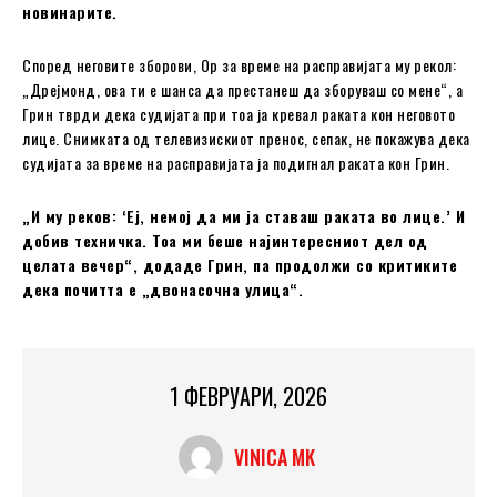
новинарите.
Според неговите зборови, Ор за време на расправијата му рекол:
„Дрејмонд, ова ти е шанса да престанеш да зборуваш со мене“, а
Грин тврди дека судијата при тоа ја кревал раката кон неговото
лице. Снимката од телевизискиот пренос, сепак, не покажува дека
судијата за време на расправијата ја подигнал раката кон Грин.
„И му реков: ‘Еј, немој да ми ја ставаш раката во лице.’ И
добив техничка. Тоа ми беше најинтересниот дел од
целата вечер“, додаде Грин, па продолжи со критиките
дека почитта е „двонасочна улица“.
1 ФЕВРУАРИ, 2026
VINICA MK