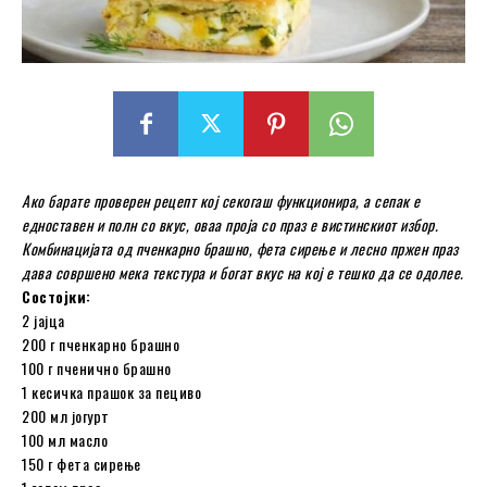
Ако барате проверен рецепт кој секогаш функционира, а сепак е
едноставен и полн со вкус, оваа проја со праз е вистинскиот избор.
Комбинацијата од пченкарно брашно, фета сирење и лесно пржен праз
дава совршено мека текстура и богат вкус на кој е тешко да се одолее.
Состојки:
2 јајца
200 г пченкарно брашно
100 г пченично брашно
1 кесичка прашок за пециво
200 мл јогурт
100 мл масло
150 г фета сирење