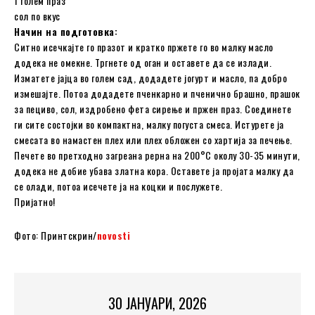
1 голем праз
сол по вкус
Начин на подготовка:
Ситно исечкајте го празот и кратко пржете го во малку масло
додека не омекне. Тргнете од оган и оставете да се излади.
Изматете јајца во голем сад, додадете јогурт и масло, па добро
измешајте. Потоа додадете пченкарно и пченично брашно, прашок
за пециво, сол, издробено фета сирење и пржен праз. Соединете
ги сите состојки во компактна, малку погуста смеса. Истурете ја
смесата во намастен плех или плех обложен со хартија за печење.
Печете во претходно загреана рерна на 200°C околу 30-35 минути,
додека не добие убава златна кора. Оставете ја пројата малку да
се олади, потоа исечете ја на коцки и послужете.
Пријатно!
Фото: Принтскрин/
novosti
30 ЈАНУАРИ, 2026