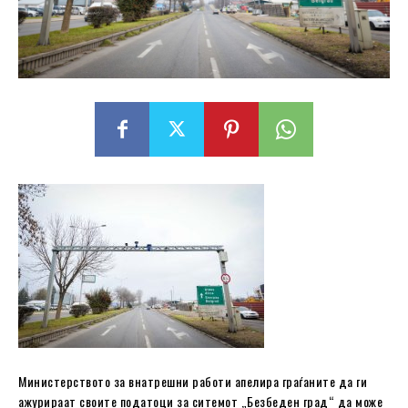
Министерството за внатрешни работи апелира граѓаните да ги
ажурираат своите податоци за ситемот „Безбеден град“ да може