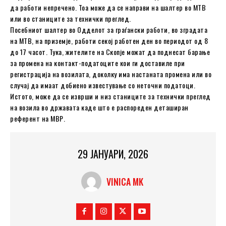
да работи непречено. Тоа може да се направи на шалтер во МТВ
или во станиците за технички преглед.
Посебниот шалтер во Одделот за граѓански работи, во зградата
на МТВ, на приземје, работи секој работен ден во периодот од 8
до 17 часот. Тука, жителите на Скопје можат да поднесат барање
за промена на контакт-податоците кои ги доставиле при
регистрација на возилата, доколку има настаната промена или во
случај да имаат добиено известување со неточни податоци.
Истото, може да се изврши и низ станиците за технички преглед
на возила во државата каде што е распореден деташиран
референт на МВР.
29 ЈАНУАРИ, 2026
VINICA MK