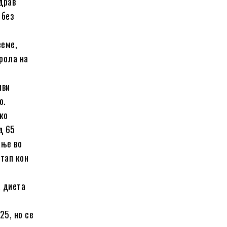
драв
 без
ееме,
рола на
иви
о.
ко
д 65
ање во
стап кон
а диета
25, но се