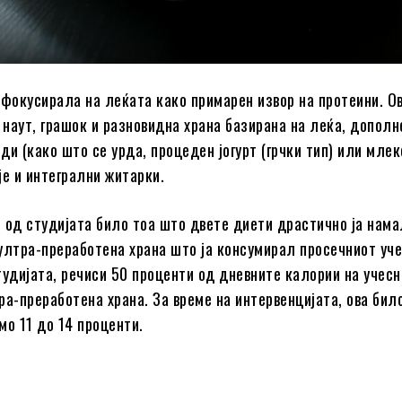
 фокусирала на леќата како примарен извор на протеини. О
, наут, грашок и разновидна храна базирана на леќа, дополн
и (како што се урда, процеден јогурт (грчки тип) или млеко
је и интегрални житарки.
 од студијата било тоа што двете диети драстично ја нам
ултра-преработена храна што ја консумирал просечниот уче
тудијата, речиси 50 проценти од дневните калории на учес
ра-преработена храна. За време на интервенцијата, ова бил
мо 11 до 14 проценти.