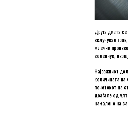
Друга диета се
вклучувал грав
млечни производ
зеленчук, овош
Најважниот дел
количината на 
почетокот на с
доаѓале од улт
намалено на са