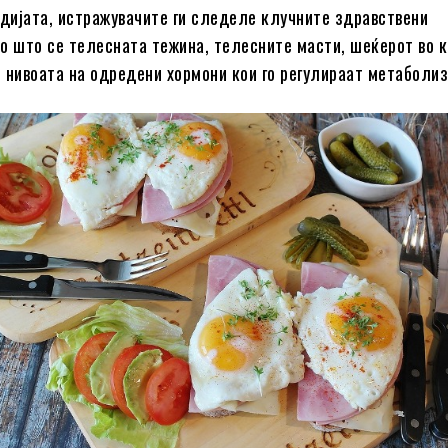
удијата, истражувачите ги следеле клучните здравствени
о што се телесната тежина, телесните масти, шеќерот во к
 нивоата на одредени хормони кои го регулираат метаболи