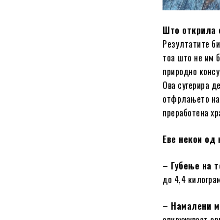
Што открила 
Резултатите би
тоа што не им 
природно консу
Ова сугерира д
отфрлањето на 
преработена хр
Еве некои од 
– Губење на 
до 4,4 килогра
– Намалени м
опкружуваат ор