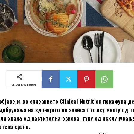
споделување
објавена во списанието Clinical Nutrition покажува д
добрувања на здравјето не зависат толку многу од т
или храна од растителна основа, туку од исклучувањ
отена храна.