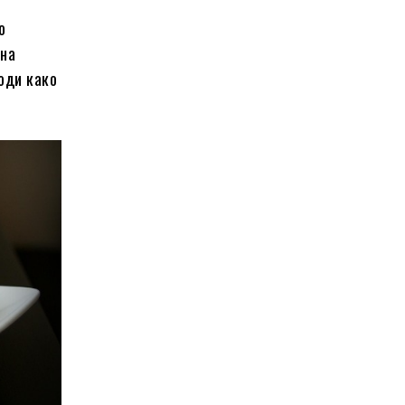
о
 на
води како