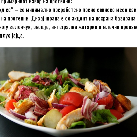
 примарниот извор на протеини:
од се“ – со минимално преработено посно свинско месо как
 на протеини. Дизајнирана е со акцент на исхрана базирана
многу зеленчук, овошје, интегрални житарки и млечни произ
плус јајца.