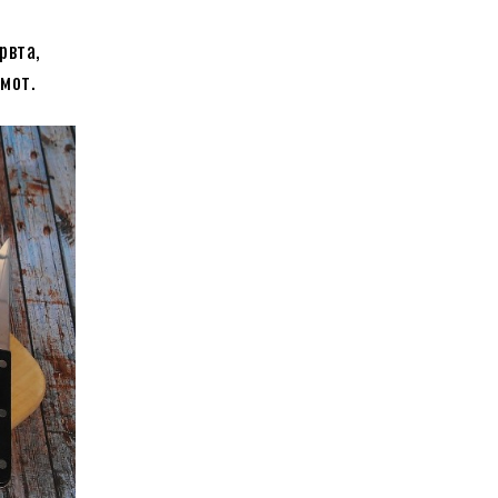
рвта,
змот.