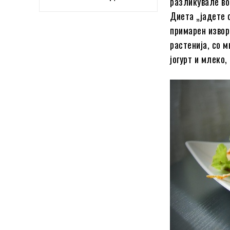
разликувале во
Диета „јадете 
примарен извор
растенија, со 
јогурт и млеко, 