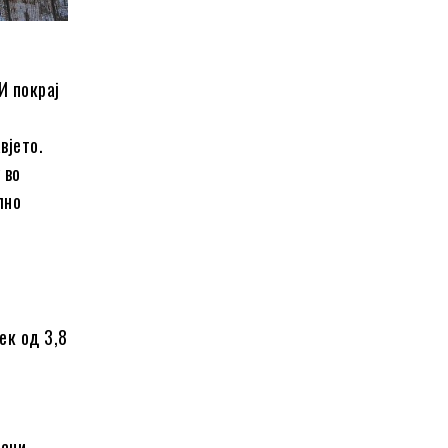
И покрај
вјето.
 во
лно
ек од 3,8
есни