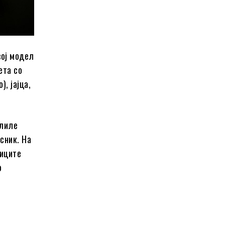
вој модел
ета со
), јајца,
алиле
сник. На
ниците
о