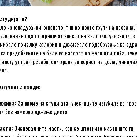
студијата?
ле изненадувачки конзистентни во двете групи на исхрана. 
било кажано да го ограничат внесот на калории, учесниците
мирале помалку калории и доживеале подобрувања во здра
ека придобивките не биле во изборот на месо или леќа, туку
многу ултра-преработени храни во корист на цела, минима
ана.
клучните наоди:
тежина:
За време на студијата, учесниците изгубиле во прос
ми без намерно држење диета.
асти:
Висцералните масти, кои се штетните масти што ги
ганите, биле намалени за околу 13 проценти. Вкупните тел