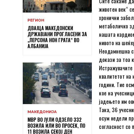
Сите сакаме да
животен век“ с
хронични забол
РЕГИОН
метаболичко зд
ДВАЈЦА МАКЕДОНСКИ
ДРЖАВЈАНИ ПРОГЛАСЕНИ ЗА
нашата кардиом
„ПЕРСОНА НОН ГРАТА“ ВО
нивото на шеќе
АЛБАНИЈА
Неодамнешна ст
докази за тоа 
Истражувачите 
квалитетот на 
години. Тие ос
кое на учесниц
јадењето им ов
Така, 36 учесн
МАКЕДОНИЈА
осум недели пр
МВР ВО ЈУЛИ ОДЗЕЛО 332
ВОЗИЛА ИЛИ ВО ПРОСЕК, ПО
согласност со 
11 ВОЗИЛА СЕКОЈ ДЕН