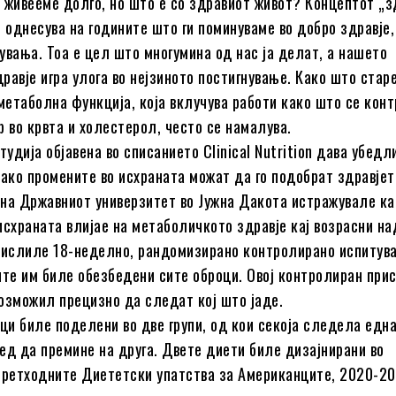
 живееме долго, но што е со здравиот живот? Концептот „з
е однесува на годините што ги поминуваме во добро здравје,
увања. Тоа е цел што многумина од нас ја делат, а нашето
равје игра улога во нејзиното постигнување. Како што стар
етаболна функција, која вклучува работи како што се конт
р во крвта и холестерол, често се намалува.
удија објавена во списанието Clinical Nutrition дава убедл
како промените во исхраната можат да го подобрат здравјет
на Државниот универзитет во Јужна Дакота истражувале ка
исхраната влијае на метаболичкото здравје кај возрасни на
мислиле 18-неделно, рандомизирано контролирано испитув
ите им биле обезбедени сите оброци. Овој контролиран при
озможил прецизно да следат кој што јаде.
ици биле поделени во две групи, од кои секоја следела едн
ед да премине на друга. Двете диети биле дизајнирани во
претходните Диететски упатства за Американците, 2020-20