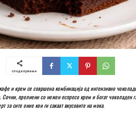
споделување
кафе и крем се совршена комбинација од интензивно чоколад
 Сочни, прелиени со нежен еспресо крем и богат чоколаден г
рт за сите оние кои ги сакаат вкусовите на мока.