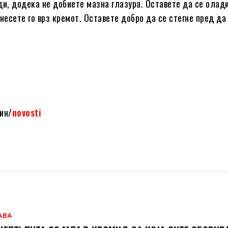
ди, додека не добиете мазна глазура. Оставете да се олад
несете го врз кремот. Оставете добро да се стегне пред да 
ин/
novosti
АВА