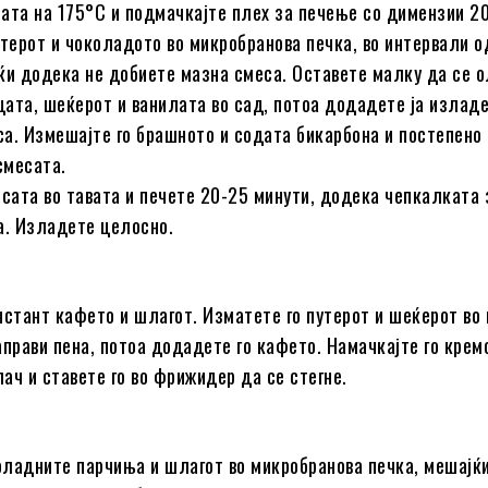
рната на 175°C и подмачкајте плех за печење со димензии 20
утерот и чоколадото во микробранова печка, во интервали о
ќи додека не добиете мазна смеса. Оставете малку да се о
јцата, шеќерот и ванилата во сад, потоа додадете ја излад
а. Измешајте го брашното и содата бикарбона и постепено
смесата.
есата во тавата и печете 20-25 минути, додека чепкалката 
а. Изладете целосно.
нстант кафето и шлагот. Изматете го путерот и шеќерот во 
аправи пена, потоа додадете го кафето. Намачкајте го крем
ач и ставете го во фрижидер да се стегне.
коладните парчиња и шлагот во микробранова печка, мешајќ