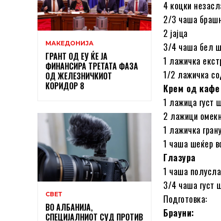
4 коцки незас
2/3 чаша браш
2 јајца
МАКЕДОНИЈА
3/4 чаша бел 
ГРАНТ ОД ЕУ ЌЕ ЈА
1 лажичка екст
ФИНАНСИРА ТРЕТАТА ФАЗА
1/2 лажичка со
ОД ЖЕЛЕЗНИЧКИОТ
КОРИДОР 8
Крем од кафе
1 лажица густ 
2 лажици омекн
1 лажичка гран
1 чаша шеќер в
Глазура
1 чаша полусл
3/4 чаша густ 
СВЕТ
Подготовка:
ВО АЛБАНИЈА,
Брауни:
СПЕЦИЈАЛНИОТ СУД ПРОТИВ