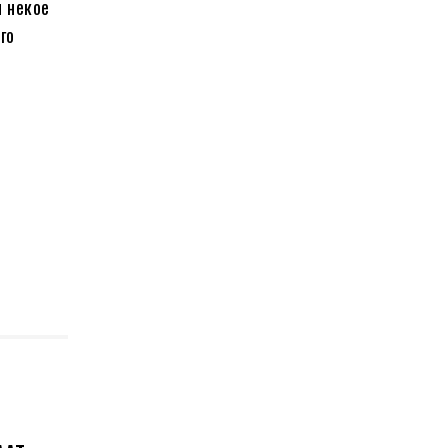
и некое
го