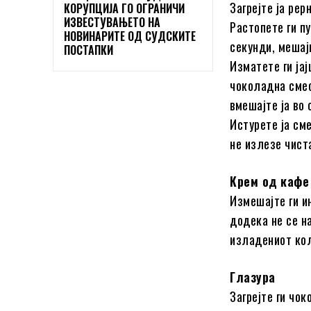
Загрејте ја ре
КОРУПЦИЈА ГО ОГРАНИЧИ
ИЗВЕСТУВАЊЕТО НА
Растопете ги п
НОВИНАРИТЕ ОД СУДСКИТЕ
секунди, мешај
ПОСТАПКИ
Изматете ги ја
чоколадна смес
вмешајте ја во 
Истурете ја см
не излезе чист
Крем од кафе
Измешајте ги и
додека не се н
изладениот кол
Глазура
Загрејте ги чо