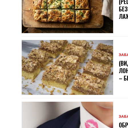
(РЕ
БЕЗ
ЛА
ЗАБ
(ВИ
ЛОН
– Б
ЗАБ
ОБР