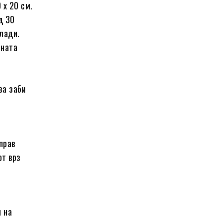
 x 20 см.
д 30
лади.
ената
за заби
прав
от врз
и на