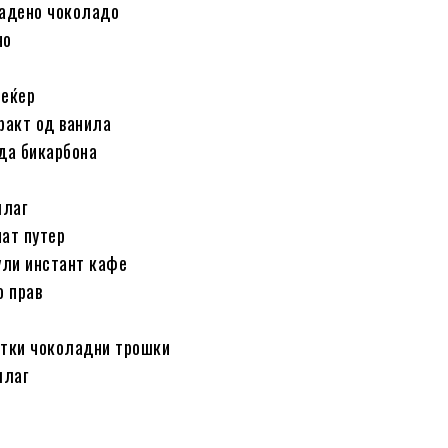
ладено чоколадо
но
шеќер
ракт од ванила
да бикарбона
шлаг
ат путер
ули инстант кафе
о прав
атки чоколадни трошки
шлаг