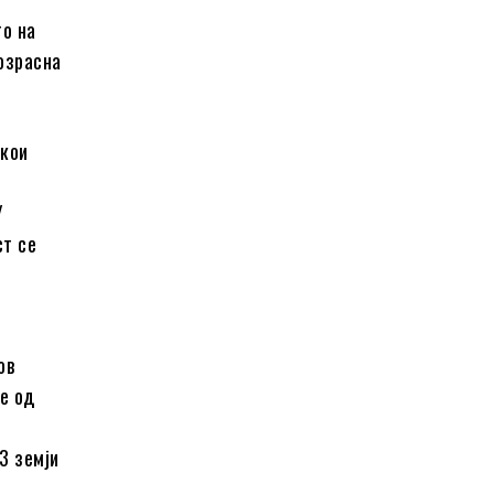
то на
озрасна
 кои
/
ст се
ов
те од
3 земји
,