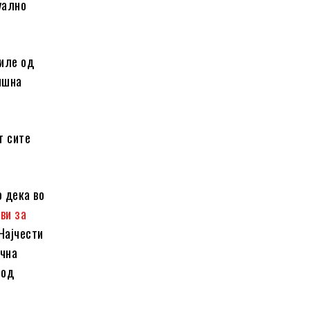
уално
шиле од
дишна
т сите
 дека во
ви за
Најчести
ачна
под