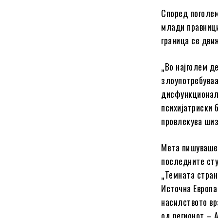
Според поголем
млади правници
граница се дви
„Во најголем д
злоупотребуваа
дисфункционалн
психијатриски 
провлекува шиз
Мета пишуваше
последните сту
„Темната стран
Источна Европа
насилството вр
од регионот – А