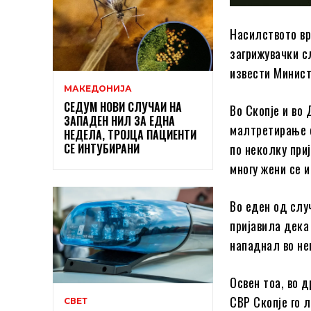
Насилството вр
загрижувачки с
извести Минист
МАКЕДОНИЈА
СЕДУМ НОВИ СЛУЧАИ НА
Во Скопје и во
ЗАПАДЕН НИЛ ЗА ЕДНА
малтретирање о
НЕДЕЛА, ТРОЈЦА ПАЦИЕНТИ
СЕ ИНТУБИРАНИ
по неколку при
многу жени се 
Во еден од слу
пријавила дека 
нападнал во не
Освен тоа, во 
СВР Скопје го л
СВЕТ