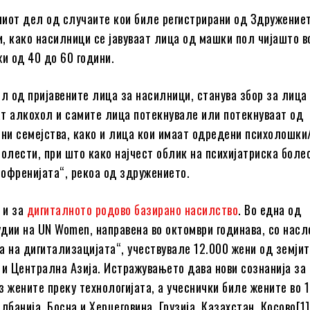
иот дел од случаите кои биле регистрирани од Здружение
, како насилници се јавуваат лица од машки пол чијашто в
жи од 40 до 60 години.
ел од пријавените лица за насилници, станува збор за лица
т алкохол и самите лица потекнувале или потекнуваат од
и семејства, како и лица кои имаат одредени психолошки
болести, при што како најчест облик на психијатриска боле
офренијата“, рекоа од здружението.
 и за
дигиталното родово базирано насилство
. Во една од
дии на UN Women, направена во октомври годинава, со насл
а на дигитализацијата“, учествувале 12.000 жени од земји
 и Централна Азија. Истражувањето дава нови сознанија за
з жените преку технологијата, а учеснички биле жените во 1
лбанија, Босна и Херцеговина, Грузија, Казахстан, Косово[1]