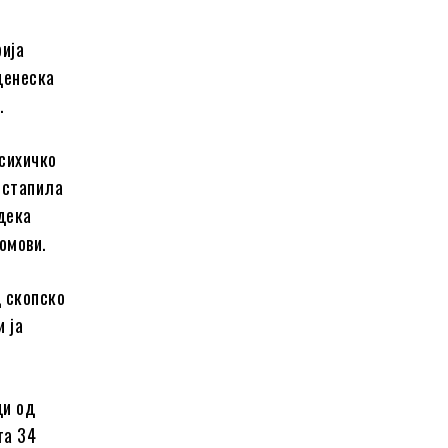
рија
денеска
.
психичко
остапила
 дека
омови.
д скопско
и ја
ци од
та 34