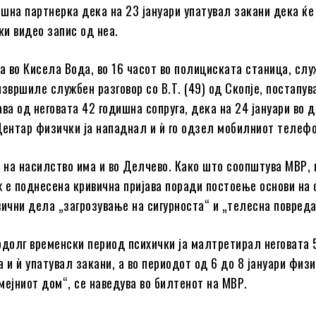
шна партнерка дека на 23 јануари упатувал закани дека ќ
и видео запис од неа.
ка во Кисела Вода, во 16 часот во полициската станица, сл
звршиле службен разговор со В.Т. (49) од Скопје, постапув
ва од неговата 42 годишна сопруга, дека на 24 јануари во 
Центар физички ја нападнал и ѝ го одзел мобилниот телефо
ј на насилство има и во Делчево. Како што соопштува МВР, 
 е поднесена кривична пријава поради постоење основи на
вични дела „загрозување на сигурноста“ и „телесна повреда
одолг временски период психички ја малтретирал неговата 
 и ѝ упатувал закани, а во периодот од 6 до 8 јануари физи
мејниот дом“, се наведува во билтенот на МВР.