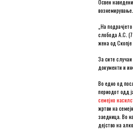
Освен наведени
вознемирување
„На подрачјето
слобода А.С. (7
жена од Скопје
За сите случаи
документи и ин
Во едно од пос
периодот одд ј
семејно насилс
жртви на семејн
заедница. Во н
дејство на алко