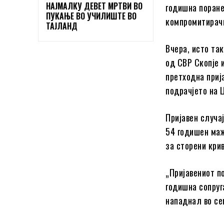
НАЈМАЛКУ ДЕВЕТ МРТВИ ВО
годишна поране
ПУКАЊЕ ВО УЧИЛИШТЕ ВО
компромитирачк
ТАЈЛАНД
Вчера, исто та
од СВР Скопје и
претходна прија
подрачјето на 
Пријавен случа
54 годишен маж
за сторени кри
„Пријавениот п
годишна сопруга
нападнал во се