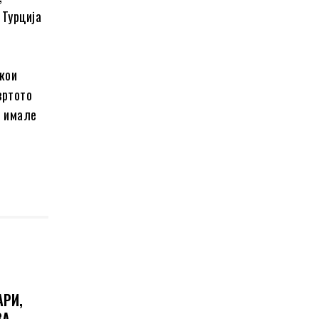
 Турција
екои
вртото
ш имале
АРИ,
ЗА