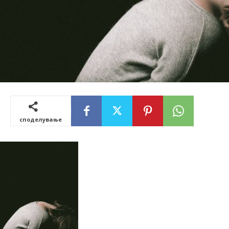
споделување