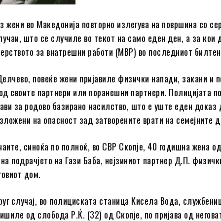
з жени во Македонија повторно излегува на површина со се
лучаи, што се случиле во текот на само еден ден, а за кои 
ерството за внатрешни работи (МВР) во последниот билтен
 Делчево, повеќе жени пријавиле физички напади, закани и 
д своите партнери или поранешни партнери. Полицијата п
јави за родово базирано насилство, што е уште еден доказ
изложени на опасност зад затворените врати на семејните д
чаите, синоќа по полноќ, во СВР Скопје, 40 годишна жена о
на подрачјето на Гази Баба, нејзиниот партнер Д.П. физичк
говиот дом.
друг случај, во полициската станица Кисела Вода, службени
ишиле од слобода Р.Ќ. (32) од Скопје, по пријава од негова