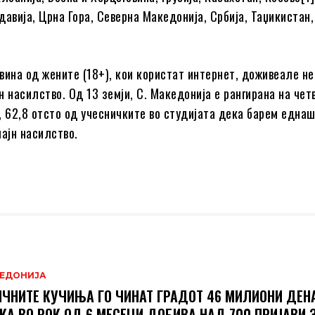
давија, Црна Гора, Северна Македонија, Србија, Таџикистан,
вина од жените (18+), кои користат интернет, доживеале н
н насилство. Од 13 земји, С. Македонија е рангирана на чет
, 62,8 отсто од учесничките во студијата дека барем една
лајн насилство.
ЕДОНИЈА
ЧНИТЕ КУЧИЊА ГО ЧИНАТ ГРАДОТ 46 МИЛИОНИ ДЕН
КА ВО РОК ОД 6 МЕСЕЦИ ДОБИВА НАД 700 ПРИЈАВИ 