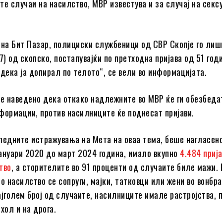
те случаи на насилство, МВР известува и за случај на секс
.
 на Бит Пазар, полициски службеници од СВР Скопје го ли
7) од скопско, постапувајќи по претходна пријава од 51 го
 дека ја допирал по телото“, се вели во информацијата.
 е наведено дека откако надлежните во МВР ќе ги обезбеда
формации, против насилниците ќе поднесат пријави.
ледните истражувања на Мета на оваа тема, беше нагласено
ануари 2020 до март 2024 година, имало вкупно
4.484 прија
тво
, а сторителите во 91 проценти од случаите биле мажи. 
о насилство се сопруги, мајки, татковци или жени во вонбр
ајголем број од случаите, насилниците имале растројства, 
хол и на дрога.