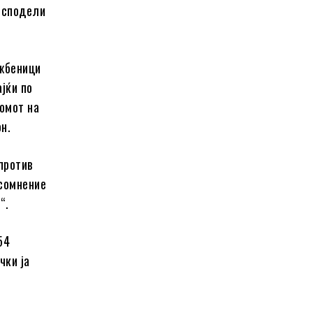
е сподели
ужбеници
ајќи по
домот на
н.
против
 сомнение
“.
54
чки ја