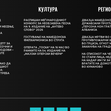
КУЛТУРА
РЕГИО
Д
РАСПИШАН МЕЃУНАРОДНИОТ
ДВАЈЦА МАКЕДОНС
КОНКУРС ЗА НЕОБЈАВЕНА ПЕСНА
ДРЖАВЈАНИ ПРОГЛ
И МЕСЕЊЕ,
НА 9. ИЗДАНИЕ НА „АНТЕВО
„ПЕРСОНА НОН ГРАТ
СЛОВО“ 2026
АЛБАНИЈА
ЦА
ГОСТУВАЊЕ НА МАКЕДОНСКА
ДВАЈЦА МРТВИ ВО 
ФИЛХАРМОНИЈА ВО СТРУГА
ПРОТИВПОЖАРНИ Х
ЕПТ ЗА
ВО ГРЦИЈА, ОГНОТ 
СОЧНИ И
ЗАКАНУВА НА ГРАД
ОПЕРАТА „ТОСКА“ НА 16 МАЈ ВО
ЛОДОВИ –
РАМКИТЕ НА 54. ИЗДАНИЕ НА
ШТЕ
„МАЈСКИ ОПЕРСКИ ВЕЧЕРИ“
НА СПИСОКОТ НА Ч
30 СТАРИ ЛИЦА, Н
НА КАДАР ИМ ГИ З
КАКО ДА
ВРАТИТЕ НА ДОМОТ
АШИОТ
ВО КУМАНОВО
А:
 ТРЕБА