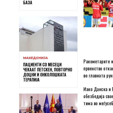
БАЗА
МАКЕДОНИЈА
Ракометарите н
ПАЦИЕНТИ СО МЕСЕЦИ
првенство откак
ЧЕКААТ ПЕТСКЕН, ПОВТОРНО
ДОЦНИ И ОНКОЛОШКАТА
во главната рун
ТЕРАПИЈА
Иако Данска и 
обезбедија сво
тима во меѓусе