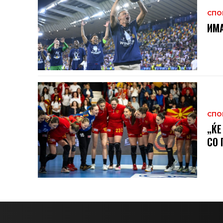
СПО
ИМА
СПО
„ЌЕ
СО 