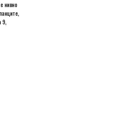
 е нивно
панците,
 9,