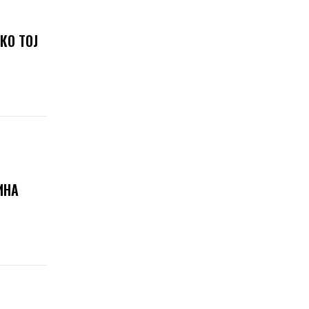
КО ТОЈ
ИНА