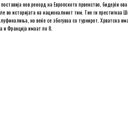
поставија нов рекорд на Европското првенство, бидејќи ова
ле во историјата на националниот тим. Тие ги престигнаа Ш
олуфиналиња, но веќе се збогуваа со турнирот. Хрватска има
 и Франција имаат по 8.