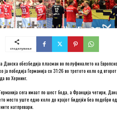
споделување
а Данска обезбедија пласман во полуфиналето на Европск
о ја победија Германија со 31:26 во третото коло од второ
да во Хернинг.
Германија сега имаат по шест бода, а Франција четири, Дан
ето место уште едно коло до крајот бидејќи беа подобри о
бните натпревари.