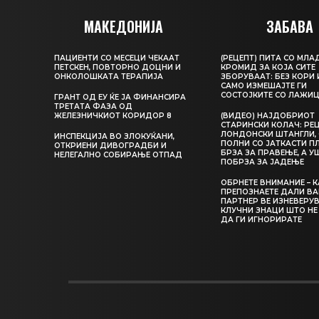
МАКЕДОНИЈА
ЗАБАВА
ПАЦИЕНТИ СО МЕСЕЦИ ЧЕКААТ
(РЕЦЕПТ) ПИТА СО МЛА
ПЕТСКЕН, ПОВТОРНО ДОЦНИ И
КРОМИД ЗА КОЈА СИТЕ
ОНКОЛОШКАТА ТЕРАПИЈА
ЗБОРУВААТ: БЕЗ КОРИ 
САМО ИЗМЕШАЈТЕ ГИ
СОСТОЈКИТЕ СО ЛАЖИ
ГРАНТ ОД ЕУ ЌЕ ЈА ФИНАНСИРА
ТРЕТАТА ФАЗА ОД
ЖЕЛЕЗНИЧКИОТ КОРИДОР 8
(ВИДЕО) НАЈДОБРИОТ
СТАРИНСКИ КОЛАЧ: РЕЦ
ЛОНДОНСКИ ШТАНГЛИ, 
ИНСПЕКЦИЈА ВО ЗЛОКУЌАНИ,
ПОЛНИ СО ЈАТКАСТИ П
ОТКРИЕНИ ДИВОГРАДБИ И
БРЗА ЗА ПРАВЕЊЕ, А У
НЕЛЕГАЛНО СОБИРАЊЕ ОТПАД
ПОБРЗА ЗА ЈАДЕЊЕ
ОБРНЕТЕ ВНИМАНИЕ – 
ПРЕПОЗНАЕТЕ ДАЛИ В
ПАРТНЕР ВЕ ИЗНЕВЕРУВ
КЛУЧНИ ЗНАЦИ ШТО НЕ
ДА ГИ ИГНОРИРАТЕ