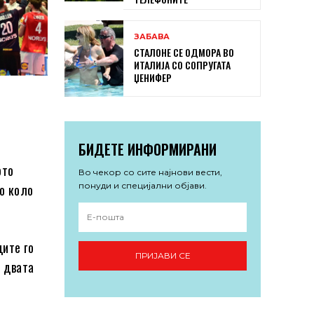
ЗАБАВА
СТАЛОНЕ СЕ ОДМОРА ВО
ИТАЛИЈА СО СОПРУГАТА
ЏЕНИФЕР
БИДЕТЕ ИНФОРМИРАНИ
ото
Во чекор со сите најнови вести,
понуди и специјални објави.
то коло
ците го
ПРИЈАВИ СЕ
д двата