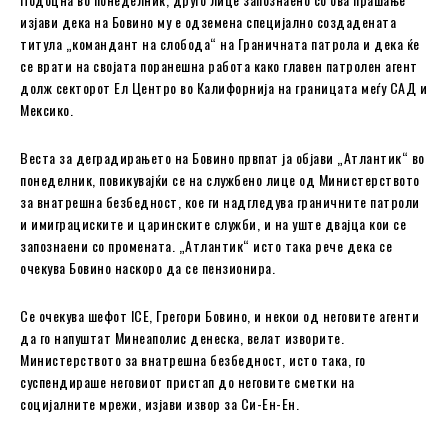
изјави дека на Бовино му е одземена специјално создадената
титула „командант на слобода“ на Граничната патрола и дека ќе
се врати на својата поранешна работа како главен патролен агент
долж секторот Ел Центро во Калифорнија на границата меѓу САД и
Мексико.
Веста за деградирањето на Бовино првпат ја објави „Атлантик“ во
понеделник, повикувајќи се на службено лице од Министерството
за внатрешна безбедност, кое ги надгледува граничните патроли
и имиграциските и царинските служби, и на уште двајца кои се
запознаени со промената. „Атлантик“ исто така рече дека се
очекува Бовино наскоро да се пензионира.
Се очекува шефот ICE, Грегори Бовино, и некои од неговите агенти
да го напуштат Минеаполис денеска, велат изворите.
Министерството за внатрешна безбедност, исто така, го
суспендираше неговиот пристап до неговите сметки на
социјалните мрежи, изјави извор за Си-Ен-Ен.