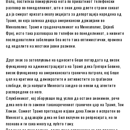
Волц, постигнаа помирувачка нота по приватниот телефонски
разговор во понеделникот, што е знак дека двете страни сакаат
да ја смират кризата околу акцијата за депортација наредена од
Трамп, во која загинаа двајца американски државјани во
Минеаполис. Трамп и градоначалникот на Минеаполис, Џејкоб
Фреј, исто така разговараа по телефон во понеделникот, а нивните
последователни забелешки беа исто така оптимистички, промена
од неделите на жестоки јавни размени.
Друг знак за затоплување на односите беше потврдата од висок
функционер на администрацијата на Трамп дека Грегори Бовино,
висок функционер на американската гранична патрола, кој беше
цел на критики од демократите и активистите за граѓански
слободи, ќе ја напушти Минесота заедно со некои од агентите
распоредени со него.
Службеникот, кој зборуваше под услов да остане анонимен, рече
дека него ќе го замени таканаречениот граничен цар на Трамп, Том
Хоман. Самиот Трамп претходно изјави дека Хоман е испратен во
Минесота, додавајќи дека не бил вклучен во репресијата, но ги
познава и ги сака многу од луѓето таму.
Подоцна во понеделник, друго лице запознаено со ова прашање