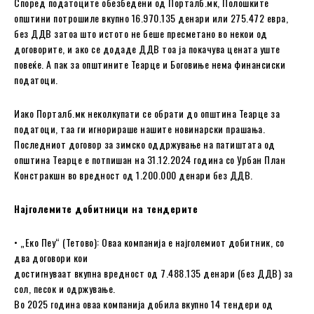
Според податоците обезбедени од Порталб.мк, Полошките
општини потрошиле вкупно 16.970.135 денари или 275.472 евра,
без ДДВ затоа што истото не беше пресметано во некои од
договорите, и ако се додаде ДДВ тоа ја покачува цената уште
повеќе. А пак за oпштините Теарце и Боговиње нема финансиски
податоци.
Иако Порталб.мк неколкупати се обрати до општина Теарце за
податоци, таа ги игнорираше нашите новинарски прашања.
Последниот договор за зимско оддржување на патиштата од
општина Теарце е потпишан на 31.12.2024 година со Урбан План
Констракшн во вредност од 1.200.000 денари без ДДВ.
Најголемите добитници на тендерите
• „Еко Пеу“ (Тетово): Оваа компанија е најголемиот добитник, со
два договори кои
достигнуваат вкупна вредност од 7.488.135 денари (без ДДВ) за
сол, песок и одржување.
Во 2025 година оваа компанија добила вкупно 14 тендери од