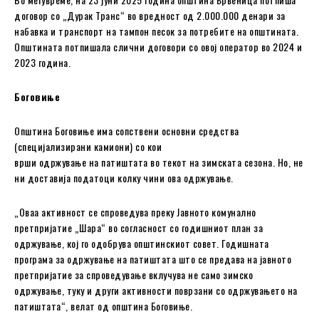
договор со „Дурак Транс“ во вредност од 2.000.000 денари за
набавка и транспорт на тампон песок за потребите на општината.
Општината потпишала слични договори со овој оператор во 2024 и
2023 година.
Боговиње
Општина Боговиње има сопствени основни средства
(специјализирани камиони) со кои
врши одржување на патиштата во текот на зимската сезона. Но, не
ни доставија податоци колку чини ова одржување.
„Оваа активност се спроведува преку Јавното комунално
претпријатие „Шара“ во согласност со годишниот план за
одржување, кој го одобрува oпштинскиот совет. Годишната
програма за одржување на патиштата што се предава на јавното
претпријатие за спроведување вклучува не само зимско
одржување, туку и други активности поврзани со одржувањето на
патиштата“, велат од oпштина Боговиње.