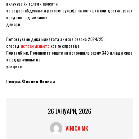
вклучувајќи големи проекти
за водоснабдување и реконструкција на патишта кои достигнуваат
вредност од милиони
денари.
Потсетуваме дека минатата зимска сезона 2024/25,
според
истражувањето
кое го спроведе
Порталб.мк, Полошките општини потрошиле околу 340 илјади евра
за оддржување на
улиците.
Пишува:
Фисник Џелили
26 ЈАНУАРИ, 2026
VINICA MK