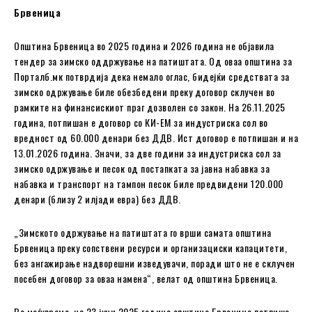
Брвеница
Општина Брвеница во 2025 година и 2026 година не објавила
тендер за зимско оддржување на патиштата. Од оваа општина за
Порталб.мк потврдија дека немало оглас, бидејќи средствата за
зимско одржување биле обезбедени преку договор склучен во
рамките на финансискиот праг дозволен со закон. На 26.11.2025
година, потпишан е договор со КИ-ЕМ за индустриска сол во
вредност од 60.000 денари без ДДВ. Ист договор е потпишан и на
13.01.2026 година. Значи, за две години за индустриска сол за
зимско одржување и песок од постапката за јавна набавка за
набавка и транспорт на тампон песок биле предвидени 120.000
денари (близу 2 илјади евра) без ДДВ.
„Зимското одржување на патиштата го врши самата oпштина
Брвеница преку сопствени ресурси и организациски капацитети,
без ангажирање надворешни изведувачи, поради што не е склучен
посебен договор за оваа намена“, велат од oпштина Брвеница.
Во меѓувреме, на 23 јуни 2025 година oпштина Брвеница потпиша