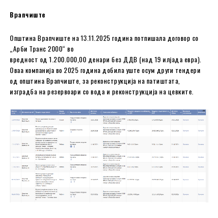
Врапчиштe
Општина Врапчиштe на 13.11.2025 година потпишала договор со
„Арби Транс 2000“ во
вредност од 1.200.000,00 денари без ДДВ (над 19 илјада евра).
Оваа компанија во 2025 година добила уште осум други тендери
од oпштина Врапчиште, за реконструкција на патиштата,
изградба на резервоари со вода и реконструкција на цевките.