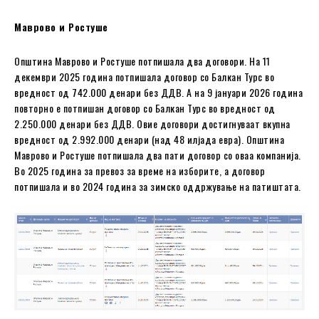
Маврово и Ростуше
Општина Маврово и Ростуше потпишала два договори. На 11
декември 2025 година потпишала договор со Балкан Турс во
вредност од 742.000 денари без ДДВ. А на 9 јануари 2026 година
повторно е потпишан договор со Балкан Турс во вредност од
2.250.000 денари без ДДВ. Овие договори достигнуваат вкупна
вредност од 2.992.000 денари (над 48 илјада евра). Општина
Маврово и Ростуше потпишала два пати договор со оваа компанија.
Во 2025 година за превоз за време на изборите, а договор
потпишала и во 2024 година за зимско оддржување на патиштата.