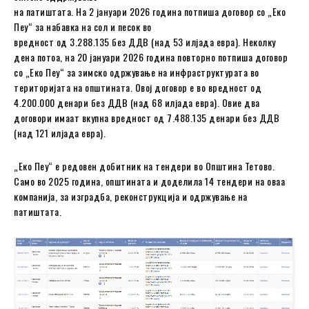
на патиштата. На 2 јануари 2026 година потпиша договор со „Еко
Пеу“ за набавка на сол и песок во
вредност од 3.288.135 без ДДВ (над 53 илјада евра). Неколку
дена потоа, на 20 јануари 2026 година повторно потпиша договор
со „Еко Пеу“ за зимско одржување на инфраструктурата во
територијата на општината. Овој договор е во вредност од
4.200.000 денари без ДДВ (над 68 илјада евра). Овие два
договори имаат вкупна вредност од 7.488.135 денари без ДДВ
(над 121 илјада евра).
„Еко Пеу“ е редовен добитник на тендери во Општина Тетово.
Само во 2025 година, oпштината и доделила 14 тендери на оваа
компанија, за изградба, реконструкција и одржување на
патиштата.