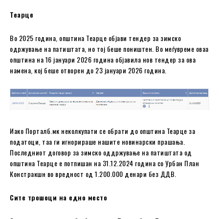
Теарце
Во 2025 година, oпштина Теарце објави тендер за зимско
одржување на патиштата, но тој беше поништен. Во меѓувреме оваа
општина на 16 јануари 2026 година објавила нов тендер за ова
намена, кој беше отворен до 23 јануари 2026 година.
Иако Порталб.мк неколкупати се обрати до oпштина Теарце за
податоци, таа ги игнорираше нашите новинарски прашања.
Последниот договор за зимско оддржување на патиштата од
oпштина Теарце е потпишан на 31.12.2024 година со Урбан План
Констракшн во вредност од 1.200.000 денари без ДДВ.
Сите трошоци на едно место