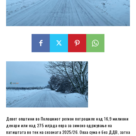
Девет oпштини во Полошкиот регион потрошиле над 16,9 милиони
денари или над 275 илјада евра за зимско одржување на
патиштата во тек на сезоната 2025/26. Оваа сума е без ДДВ, затоа