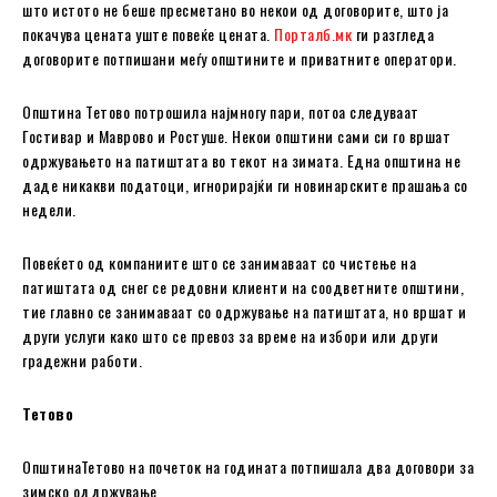
што истото не беше пресметано во некои од договорите, што ја
покачува цената уште повеќе цената.
Порталб.мк
ги разгледа
договорите потпишани меѓу oпштините и приватните оператори.
Општина Тетово потрошила најмногу пари, потоа следуваат
Гостивар и Маврово и Ростуше. Некои општини сами си го вршат
одржувањето на патиштата во текот на зимата. Една општина не
даде никакви податоци, игнорирајќи ги новинарските прашања со
недели.
Повеќето од компаниите што се занимаваат со чистење на
патиштата од снег се редовни клиенти на соодветните општини,
тие главно се занимаваат со одржување на патиштата, но вршат и
други услуги како што се превоз за време на избори или други
градежни работи.
Тетово
ОпштинаТетово на почеток на годината потпишала два договори за
зимско оддржување