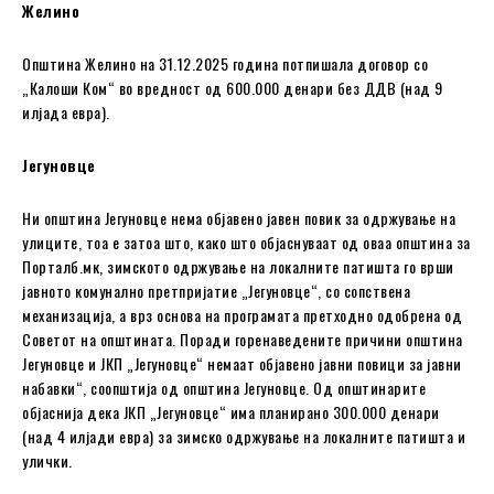
Желино
Општина Желино на 31.12.2025 година потпишала договор со
„Калоши Ком“ во вредност од 600.000 денари без ДДВ (над 9
илјада евра).
Јегуновце
Ни oпштина Јегуновце нема објавено јавен повик за одржување на
улиците, тоа е затоа што, како што објаснуваат од оваа општина за
Порталб.мк, зимското одржување на локалните патишта го врши
јавното комунално претпријатие „Јегуновце“, со сопствена
механизација, а врз основа на програмата претходно одобрена од
Советот на општината. Поради горенаведените причини oпштина
Јегуновце и ЈКП „Јегуновце“ немаат објавено јавни повици за јавни
набавки“, соопштија од oпштина Јегуновце. Од општинарите
објаснија дека ЈКП „Јегуновце“ има планирано 300.000 денари
(над 4 илјади евра) за зимско одржување на локалните патишта и
улички.