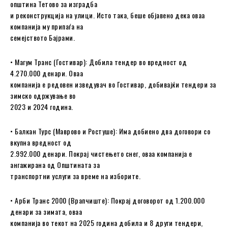
општина Тетово за изградба
и реконструкција на улици. Исто така, беше објавено дека оваа
компанија му припаѓа на
семејството Бајрами.
• Магум Транс (Гостивар): Добила тендер во вредност од
4.270.000 денари. Оваа
компанија е редовен изведувач во Гостивар, добивајќи тендери за
зимско одржување во
2023 и 2024 година.
• Балкан Турс (Маврово и Ростуше): Има добиено два договори со
вкупна вредност од
2.992.000 денари. Покрај чистењето снег, оваа компанија е
ангажирана од Општината за
транспортни услуги за време на изборите.
• Арби Транс 2000 (Врапчиште): Покрај договорот од 1.200.000
денари за зимата, оваа
компанија во текот на 2025 година добила и 8 други тендери,