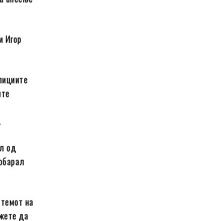
и Игор
олициите
ите
.
ал од
побарал
стемот на
ожете да