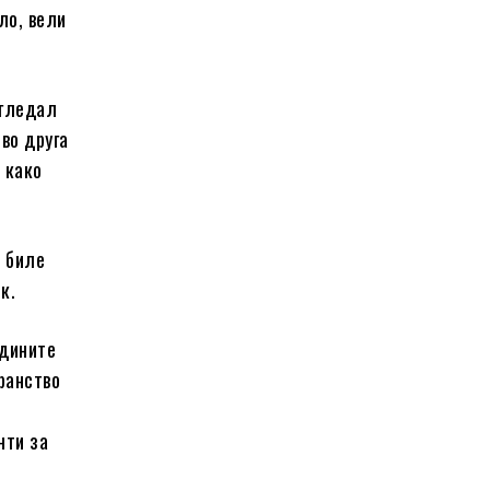
ло, вели
 гледал
 во друга
 како
и биле
к.
адините
ранство
нти за