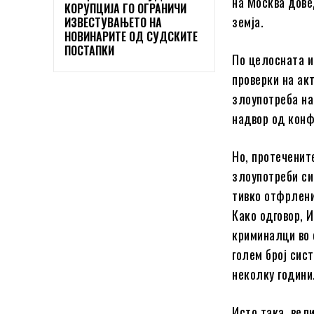
на Москва дове
КОРУПЦИЈА ГО ОГРАНИЧИ
земја.
ИЗВЕСТУВАЊЕТО НА
НОВИНАРИТЕ ОД СУДСКИТЕ
ПОСТАПКИ
По целосната и
проверки на ак
злоупотреба на
надвор од конф
Но, протечените
злоупотреби си
тивко отфрлени
Како одговор, 
криминалци во 
голем број сис
неколку години
Исто така, вел