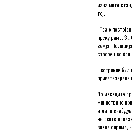
изнајмите стан
тој.
„Тоа е постојан
преку рамо. За 
земја. Полициј
стаорец во ќош“
Пестриков бил 
приватизирани 
Во месеците пр
министри го пр
и да го снабдув
неговите произ
воена опрема, к