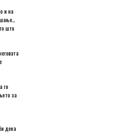
о и на
рашање…
што што
неговата
е
а го
њето за
ќи дека