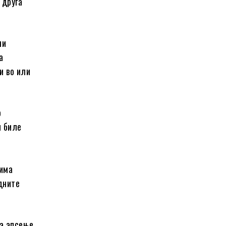
 друга
ни
а
и во или
о
и биле
 има
дните
за апсење