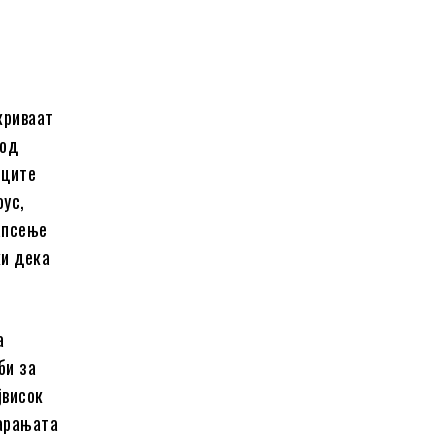
криваат
 од
оците
ус,
 апсење
ќи дека
а
би за
јвисок
барањата