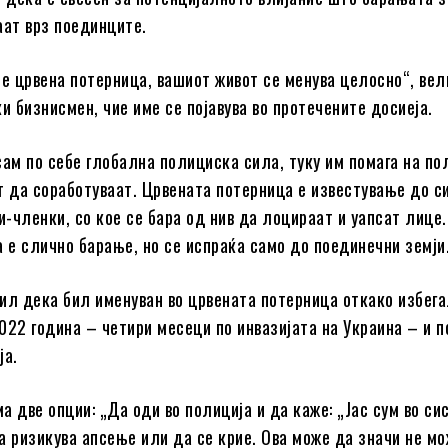
аат врз поединците.
те црвена потерница, вашиот живот се менува целосно“, вел
и бизнисмен, чие име се појавува во протечените досиеја.
сам по себе глобална полициска сила, туку им помага на п
т да соработуваат. Црвената потерница е известување до с
и-членки, со кое се бара од нив да лоцираат и уапсат лице.
а е слично барање, но се испраќа само до поединечни земји
ил дека бил именуван во црвената потерница откако избег
 2022 година – четири месеци по инвазијата на Украина – и 
ја.
а две опции: „Да оди во полиција и да каже: „Јас сум во си
а ризикува апсење или да се крие. Ова може да значи не м