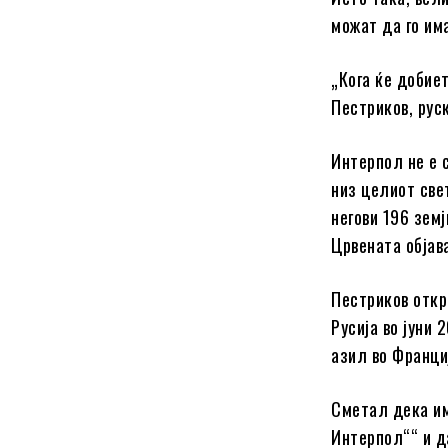
можат да го им
„Кога ќе добие
Пестриков, руск
Интерпол не е 
низ целиот све
негови 196 земј
Црвената објав
Пестриков откр
Русија во јуни
азил во Франци
Сметал дека им
Интерпол““ и д