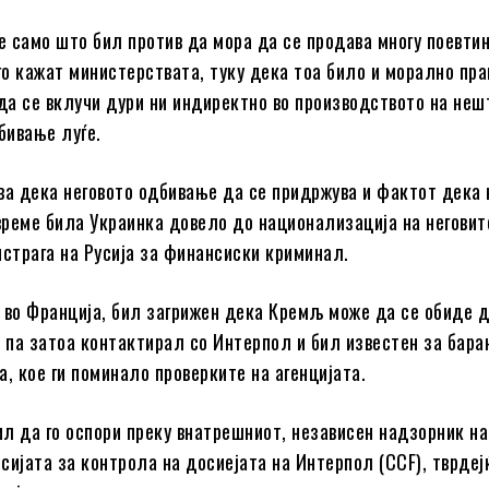
не само што бил против да мора да се продава многу поевтин
 го кажат министерствата, туку дека тоа било и морално п
 да се вклучи дури ни индиректно во производството на не
бивање луѓе.
ва дека неговото одбивање да се придржува и фактот дека 
 време била Украинка довело до национализација на неговит
истрага на Русија за финансиски криминал.
 во Франција, бил загрижен дека Кремљ може да се обиде д
, па затоа контактирал со Интерпол и бил известен за бара
а, кое ги поминало проверките на агенцијата.
л да го оспори преку внатрешниот, независен надзорник на
сијата за контрола на досиејата на Интерпол (CCF), тврдеј