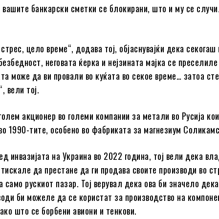
, вашите банкарски сметки се блокирани, што и му се случи
 стрес, цело време“, додава тој, објаснувајќи дека секогаш
безбедност, неговата ќерка и нејзината мајка се преселиле
ата може да ви провали во куќата во секое време… затоа сте
, вели тој.
голем акционер во големи компании за метали во Русија ко
во 1990-тите, особено во фабриката за магнезиум Соликамс
ед инвазијата на Украина во 2022 година, тој вели дека вл
итискале да престане да ги продава своите производи во ст
а само рускиот пазар. Тој верувал дека ова би значело дека
води би можеле да се користат за производство на компоне
ако што се борбени авиони и тенкови.