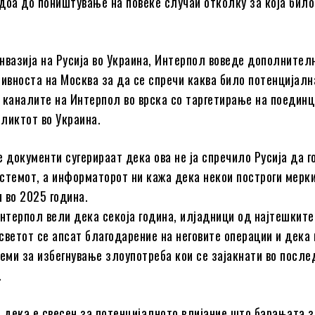
доа до поништување на повеќе случаи отколку за која било
нвазија на Русија во Украина, Интерпол воведе дополнител
тивноста на Москва за да се спречи каква било потенцијалн
 каналите на Интерпол во врска со таргетирање на поединц
ликтот во Украина.
 документи сугерираат дека ова не ја спречило Русија да г
стемот, а информаторот ни кажа дека некои построги мерк
 во 2025 година.
Интерпол вели дека секоја година, илјадници од најтешките
светот се апсат благодарение на неговите операции и дека
теми за избегнување злоупотреба кои се зајакнати во после
.
и дека е свесен за потенцијалното влијание што барањата 