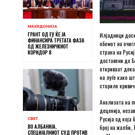
МАКЕДОНИЈА
ГРАНТ ОД ЕУ ЌЕ ЈА
Илјадници доси
ФИНАНСИРА ТРЕТАТА ФАЗА
обемот на очиг
ОД ЖЕЛЕЗНИЧКИОТ
страна на Руси
КОРИДОР 8
доставени до Б
откриваат дека
на луѓе како ш
сториле кривич
Анализата на п
деценија, неза
Русија од која 
СВЕТ
ВО АЛБАНИЈА,
број на жалби,
СПЕЦИЈАЛНИОТ СУД ПРОТИВ