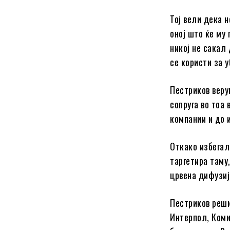
Тој вели дека 
оној што ќе му
никој не сакал
се користи за у
Пестриков веру
сопруга во тоа
компании и до 
Откако избегал
таргетира таму
црвена дифузиј
Пестриков реши
Интерпол, Коми