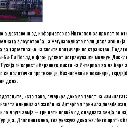
еја доставени од информатор во Интерпол за прв пат го от
ледната злоупотреба на меѓународната полициска агенција
ја за таргетирање на своите критичари во странство. Подат
и-Би-Си Ворлд и францускиот истражувачки медиум Дискло
 Русија ги користи бараните листи на Интерпол за да бара
то се политички противници, бизнисмени и новинари, тврдеј
ни дела.
одатоците, исто така, сугерира дека во текот на изминатат
висната единица за жалби на Интерпол примила повеќе жал
било друга земја – три пати повеќе од следната земја со на
 Турција. Дополнително, тоа укажува дека жалбите против 