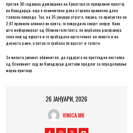
против 30-годишна државјанка на Хрватска со привремен престој
во Кавадарци, која е осомничена дека сторила кривично дело
телесна повреда. Таа, на 25 јануари утрото, пијана, со присуство на
2,61 промили алкохол во крвта, го повредила својот сопруг. Како
што информираат од Обвинителството, по вербална расправија,
зела нож од кујната и го прободела оштетениот во левото и во
десното рамо, а потоа го гребела по вратот и телото.
За жената јавниот обвинител, до судијата на претходна постапка
од Основниот суд во Кавадарци достави предлог за определување
мерка притвор.
26 ЈАНУАРИ, 2026
VINICA MK