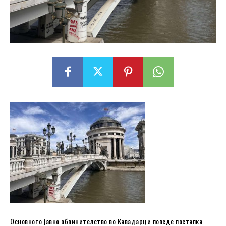
Основното јавно обвинителство во Кавадарци поведе постапка