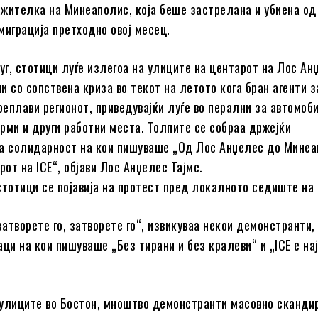
а жителка на Минеаполис, која беше застрелана и убиена од
миграција претходно овој месец.
југ, стотици луѓе излегоа на улиците на центарот на Лос Ан
чи со сопствена криза во текот на летото кога бран агенти з
реплави регионот, приведувајќи луѓе во перални за автомоб
рми и други работни места. Толпите се собраа држејќи
а солидарност на кои пишуваше „Од Лос Анџелес до Минеа
рот на ICE“, објави Лос Анџелес Тајмс.
стотици се појавија на протест пред локалното седиште на
затворете го, затворете го“, извикуваа некои демонстранти
аци на кои пишуваше „Без тирани и без кралеви“ и „ICE е н
улиците во Бостон, мноштво демонстранти масовно скандир