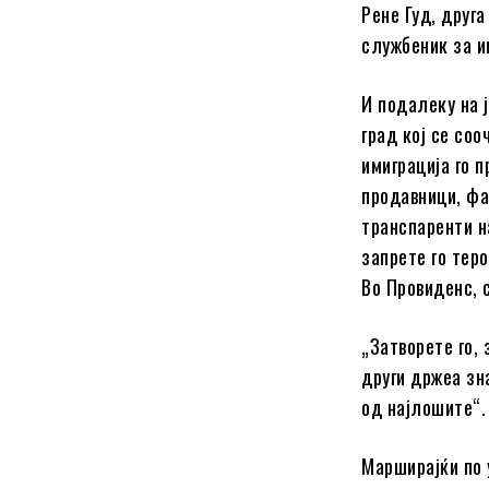
Рене Гуд, друг
службеник за и
И подалеку на 
град кој се соо
имиграција го п
продавници, фа
транспаренти н
запрете го теро
Во Провиденс, 
„Затворете го, 
други држеа зн
од најлошите“.
Марширајќи по 