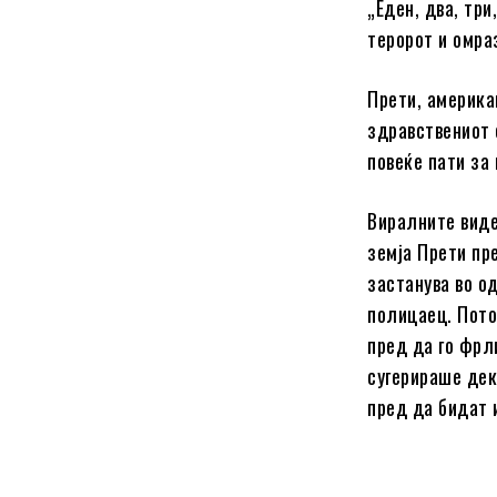
„Еден, два, три
теророт и омра
Прети, америка
здравствениот 
повеќе пати за
Виралните виде
земја Прети пр
застанува во о
полицаец. Пото
пред да го фрл
сугерираше дек
пред да бидат 