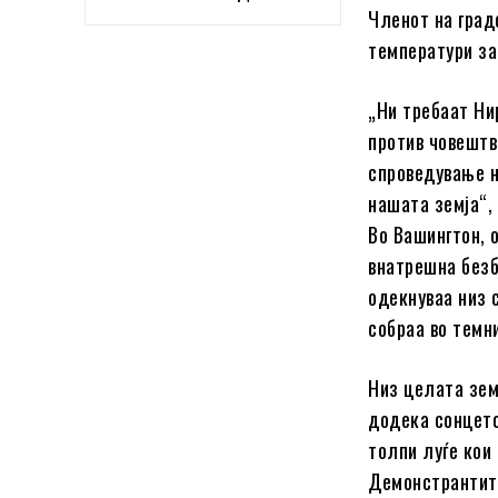
Членот на град
температури за
„Ни требаат Ни
против човештв
спроведување на
нашата земја“, 
Во Вашингтон, 
внатрешна безб
одекнуваа низ 
собраа во темн
Низ целата зем
додека сонцето
толпи луѓе кои 
Демонстрантите