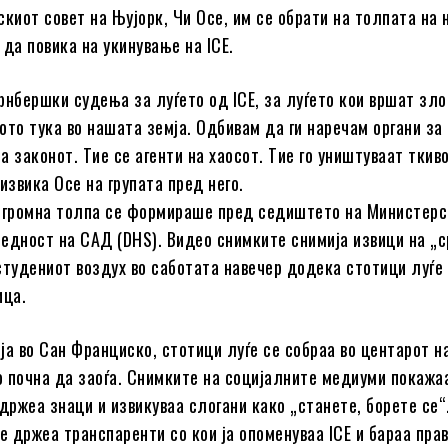
скиот совет на Њујорк, Чи Осе, им се обрати на толпата на 
 да повика на укинување на ICE.
рнбершки судења за луѓето од ICE, за луѓето кои вршат зл
ото тука во нашата земја. Одбивам да ги наречам органи за
 законот. Тие се агенти на хаосот. Тие го уништуваат ткив
извика Осе на групата пред него.
огромна толпа се формираше пред седиштето на Министерс
едност на САД (DHS). Видео снимките снимија извици на „
студениот воздух во саботата навечер додека стотици луѓе
ица.
ја во Сан Франциско, стотици луѓе се собраа во центарот н
 почна да заоѓа. Снимките на социјалните медиуми покажа
држеа знаци и извикуваа слогани како „станете, борете се“
 држеа транспаренти со кои ја опоменуваа ICE и бараа пра