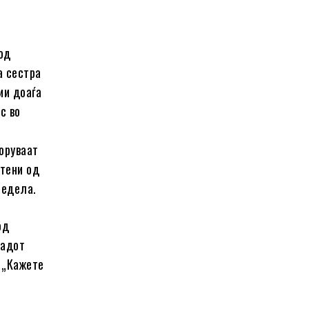
од
а сестра
ии доаѓа
с во
оруваат
етени од
недела.
од
тадот
: „Кажете