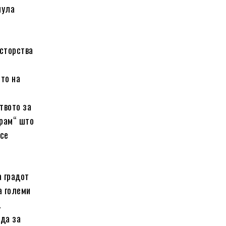
нула
осторства
ото на
твото за
срам“ што
 се
а градот
а големи
.
вда за