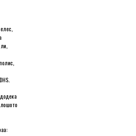
џелес,
а
или,
полис,
 DHS.
, додека
ајлошото
аа: