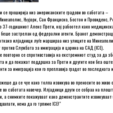
и се проширија низ американските градови во саботата –
 Минеаполис, Њујорк, Сан Франциско, Бостон и Провиденс, Р
о 37-годишниот Алекс Прети, кој рабоотел како медицинск
 беше застрелан од федерални агенти. Бранот демонстрац
откако илјадници луѓе маршираа низ улиците на Минеаполи
т против Службата за имиграција и царина на САД (ICE).
 повторно се спротивставија на екстремниот студ за да зб
ата и да покажат поддршка за Прети и другите кои беа ошт
енти за имиграција кои го преплавија градот во последната 
можеше да се чуе како толпа извикува во преносите во живо 
 во саботата навечер. Илјадници други се собраа на плош
рк, а снимките покажуваат како демонстрантите извикуваат
двапати, нема да го трпиме ICE!“