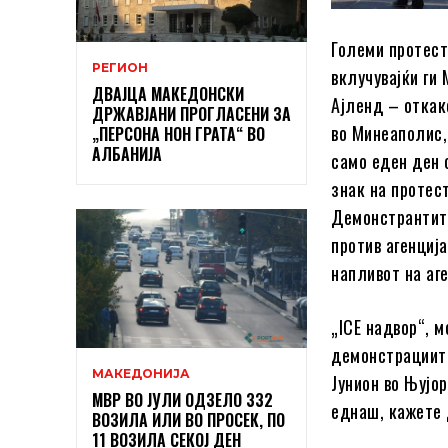
Големи протест
РЕГИОН
вклучувајќи ги
ДВАЈЦА МАКЕДОНСКИ
Ајленд – откак
ДРЖАВЈАНИ ПРОГЛАСЕНИ ЗА
во Минеаполис,
„ПЕРСОНА НОН ГРАТА“ ВО
АЛБАНИЈА
само еден ден 
знак на протес
Демонстрантите
против агенциј
напливот на аг
„ICE надвор“, 
демонстрациите
МАКЕДОНИЈА
Јунион во Њујо
МВР ВО ЈУЛИ ОДЗЕЛО 332
еднаш, кажете 
ВОЗИЛА ИЛИ ВО ПРОСЕК, ПО
11 ВОЗИЛА СЕКОЈ ДЕН