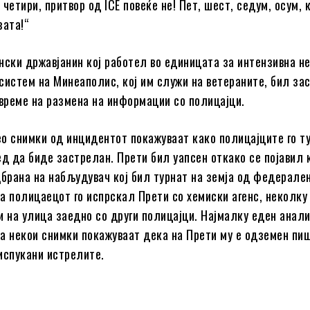
, четири, притвор од ICE повеќе не! Пет, шест, седум, осум, к
зата!“
нски државјанин кој работел во единицата за интензивна не
систем на Минеаполис, кој им служи на ветераните, бил за
 време на размена на информации со полицајци.
о снимки од инцидентот покажуваат како полицајците го т
ед да биде застрелан. Прети бил уапсен откако се појавил 
дбрана на набљудувач кој бил турнат на земја од федерале
а полицаецот го испрскал Прети со хемиски агенс, неколку 
и на улица заедно со други полицајци. Најмалку еден анал
а некои снимки покажуваат дека на Прети му е одземен пи
испукани истрелите.