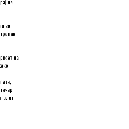
рај на
га во
стрелан
уркаат на
како
н
пати,
итичар
штолот