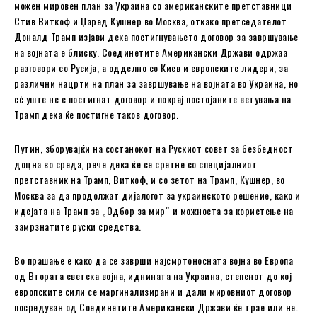
можен мировен план за Украина со американските претставници
Стив Виткоф и Џаред Кушнер во Москва, откако претседателот
Доналд Трамп изјави дека постигнувањето договор за завршување
на војната е блиску. Соединетите Американски Држави одржаа
разговори со Русија, а одделно со Киев и европските лидери, за
различни нацрти на план за завршување на војната во Украина, но
сè уште не е постигнат договор и покрај постојаните ветувања на
Трамп дека ќе постигне таков договор.
Путин, зборувајќи на состанокот на Рускиот совет за безбедност
доцна во среда, рече дека ќе се сретне со специјалниот
претставник на Трамп, Виткоф, и со зетот на Трамп, Кушнер, во
Москва за да продолжат дијалогот за украинското решение, како и
идејата на Трамп за „Одбор за мир“ и можноста за користење на
замрзнатите руски средства.
Во прашање е како да се заврши најсмртоносната војна во Европа
од Втората светска војна, иднината на Украина, степенот до кој
европските сили се маргинализирани и дали мировниот договор
посредуван од Соединетите Американски Држави ќе трае или не.