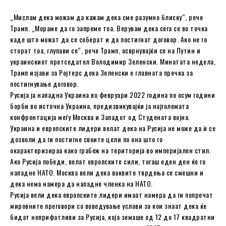
„Мислам дека можам да кажам дека сме разумно блиску“, рече
Трамп. „Мораме да го запреме тоа. Верувам дека сега се во точка
каде што можат да се соберат и да постигнат договор. Ако не го
сторат тоа, глупави се“, рече Трамп, осврнувајќи се на Путин и
украинскиот претседател Володимир Зеленски. Минатата недела,
Трамп изјави за Ројтерс дека Зеленски е главната пречка за
постигнување договор.
Русија ја нападна Украина во февруари 2022 година по осум години
борби во источна Украина, предизвикувајќи ја најголемата
конфронтација меѓу Москва и Западот од Студената војна.
Украина и европските лидери велат дека на Русија не може да ѝ се
дозволи да ги постигне своите цели по она што го
окарактеризираа како грабеж на територија во империјален стил.
Ако Русија победи, велат европските сили, тогаш еден ден ќе го
нападне НАТО. Москва вели дека ваквите тврдења се смешни и
дека нема намера да нападне членка на НАТО.
Русија вели дека европските лидери имаат намера да ги попречат
мировните преговори со воведување услови за кои знаат дека ќе
бидат неприфатливи за Русија, која земаше од 12 до 17 квадратни