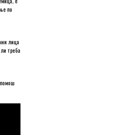
умица, е
ење по
чни лица
или треба
 помош