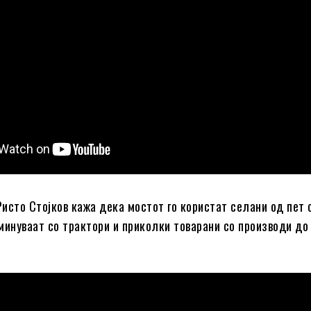
исто Стојков кажа дека мостот го користат селани од пет 
минуваат со трактори и приколки товарани со производи до