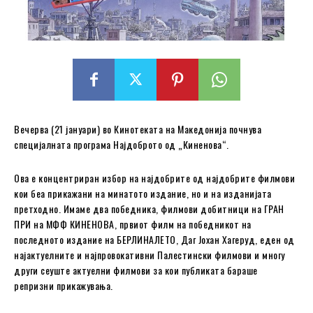
Вечерва (21 јануари) во Кинотеката на Македонија почнува
специјалната програма Најдоброто од „Киненова“.
Ова е концентриран избор на најдобрите од најдобрите филмови
кои беа прикажани на минатото издание, но и на изданијата
претходно. Имаме два победника, филмови добитници на ГРАН
ПРИ на МФФ КИНЕНОВА, првиот филм на победникот на
последното издание на БЕРЛИНАЛЕТО, Даг Јохан Хагеруд, еден од
најактуелните и најпровокативни Палестински филмови и многу
други сеуште актуелни филмови за кои публиката бараше
репризни прикажувања.