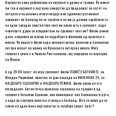
Веројатно само рефлексија на нејзината драма и траума. Ќе можат
ли таа и нејзиното најтесно семејство да продолжат по патот на
потрагата по основна егзистенција или административниот
лавиринт во Белград ќе ги зграпчи и ќе им ја долови заробеноста
на еден западен општествен систем каков што е српскиот, каде
човечките души се извршители на суровиот систем? Филм-ремек
дело, направен во манир на најдобрите филмови од иранската
школа. Ќе видите филм каде авганистански, ирански и балкански
актери играат во манир на Иранската актерска школа. Меѓу
главните улоги е и Никола Ристановски, кој совршено се изразува
на Фарси.
А од 20:00 часот, ќе игра српскиот филм ПОМЕЃУ БОГОВИТЕ, на
Младен Ршумовиќ, овенчан со две награди на КИНЕНОВА 25, за
НАЈДОБРО СЦЕНАРИО и НАЈДОБРА РЕЖИЈА, филм каков не сте
погледнале. Автентична приказна заснована на траумите од
големите бегалски бранови, кои поминуваат низ балканската рута,
а каде во случајов попатна станица е Белград. Што се може да се
случи на една жена која попатно го загубува својот брат?