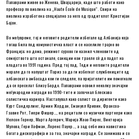
Папаврами живее во Женева, Швајцарија, каде што работи како
професор по виолина на „Haute École de Musique“. Свири на
виолина изработена специјално за него од градителот Кристијан
Бајон.
Во меѓувреме, тој и неговите родители избегале од Албанија која
тогаш била под комунистичка власт и се населиле трајно во
Франција; но дома, режимот сурово ги казнил членовите од
семејството што останале, санкции кои траеле сè до падот на
владата во 1991 година. Пред тој пад, Теди и неговите родители
морале да го напуштат Париз за да ги избегнат службениците од
албанската амбасада кои ги следеле, па пријателите им помогнале
да се преселат близу Бордо. Папаврами освоил неколку значајни
меѓународни награди во 1990-тите и започнал блескава
солистичка кариера. Настапувал како солист со диригенти како
Курт Сандерлинг, Армин Жордан, Емануел Кривин, Франсоа-
Гзавие Рот, Тиери Фишер…, на рецитали со музички партнери како
Нелсон Горнер, Марта Аргерич, Марија Жоао Пирес, Викторија
Мулова, Гери Хофман, Лоренс Пауер…, а зад себе има навистина
богата дискографија и за тоа, значајни награди. Се занимава и со