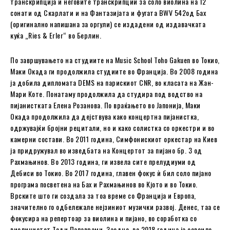
транскрипција и неговите транскрипции за соло виолина на 12
сонати од Скарлати и на Фантазијата и фугата BWV 542од Бах
(оригинално напишана за оргули) се издадени од издавачката
куќа „Ries & Erler“ во Берлин.
По завршувањето на студиите на Music School Toho Gakuen во Токио,
Маки Окада ги продолжила студиите во Франција. Во 2008 година
ја добила дипломата DEMS на парискиот CNR, во класата на Жан-
Мари Коте. Понатаму продолжила да студира под водство на
пијанистката Елена Розанова. По враќањето во Јапонија, Маки
Окада продолжила да дејствува како концертна пијанистка,
одржувајќи бројни рецитали, но и како солистка со оркестри и во
камерни состави. Во 2011 година, Симфонискиот оркестар на Киев
ја придружувал во изведбата на Концертот за пијано бр. 3 од
Рахмањинов. Во 2013 година, ги извела сите прелудиуми од
Дебиси во Токио. Во 2017 година, главен фокус ѝ бил соло пијано
програма посветена на Бах и Рахмањинов во Кјото и во Токио.
Врските што ги создала за тоа време со Франција и Европа,
значително го одбележале нејзиниот музички развој. Денес, таа се
фокусира на репертоар за виолина и пијано, во соработка со
виолинистот Теди Папаврами. Заедно, во 2018 година ја освоиле