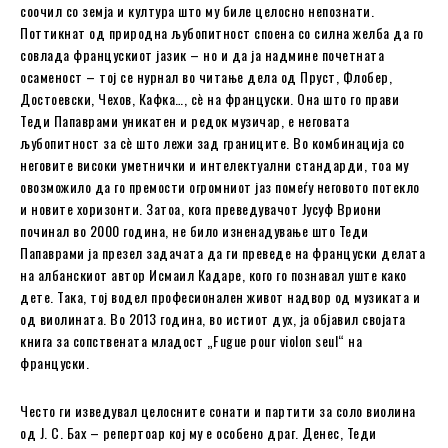
соочил со земја и култура што му биле целосно непознати.
Поттикнат од природна љубопитност споена со силна желба да го
совлада францускиот јазик – но и да ја надмине почетната
осаменост – тој се нурнал во читање дела од Пруст, Флобер,
Достоевски, Чехов, Кафка…, сè на француски. Она што го прави
Теди Папаврами уникатен и редок музичар, е неговата
љубопитност за сè што лежи зад границите. Во комбинација со
неговите високи уметнички и интелектуални стандарди, тоа му
овозможило да го премости огромниот јаз помеѓу неговото потекло
и новите хоризонти. Затоа, кога преведувачот Јусуф Вриони
починал во 2000 година, не било изненадување што Теди
Папаврами ја презел задачата да ги преведе на француски делата
на албанскиот автор Исмаил Кадаре, кого го познавал уште како
дете. Така, тој водел професионален живот надвор од музиката и
од виолината. Во 2013 година, во истиот дух, ја објавил својата
книга за сопствената младост „Fugue pour violon seul“ на
француски.
Често ги изведувал целосните сонати и партити за соло виолина
од Ј. С. Бах – репертоар кој му е особено драг. Денес, Теди