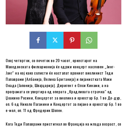
Овој четврток, со почеток во 20 часот, оркестарот на
Македонската филхармонија ќе одржи концерт насловен „Јинг-
Јанг“ на кој како солисти ќе настапат врвниот виолинист Теди
Папаврами (Албанија, Велика Британија) и пијанистката Маки
Окада (Јапонија, Швајцарија). Диригент е Олси Кинами, а на
програмата се увертира од операта „Крадливата страчка“ од
Џоакино Росини, Концертот за виолина и оркестар бр. 1 во Де-дур,
оп. 6 од Николо Паганини и Концертот за пијано и оркестар бр. 1 во
е-мол, оп. 11 од Фредерик Шопен.
Кога Теди Папаврами пристигнал во Франција на млада возраст, се