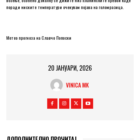
возење, особено доколку се дижите низ планинските превои каде
поради ниските температури очекувам појава на голомразица.
Метео прогноза на Славчо Попоски
20 ЈАНУАРИ, 2026
VINICA MK
ДОПОЛНИТЕЛНО ПРОЧИТАЈ