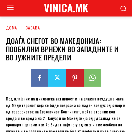
VINICA.MK
ДОМА
ЗАБАВА
ДОАЃА СНЕГОТ ВО МАКЕДОНИЈА:
ПООБИЛНИ ВРНЕЖИ ВО ЗАПАДНИТЕ И
ВО ЈУЖНИТЕ ПРЕДЕЛИ
Под влијание на циклонска активност и на влажна воздушна маса
од Медитеранот која ќе биде поврзана со ладен воздух од север и
од североисток на Европскиот Континент, ноќта вторник кон
среда и во среда на 21 Јануари во Македонија од југозапад ќе се
прошират врнежи кои ќе бидат најмногу од снег и тие особено во
јужните и во западните предели ќе бидат пообилни каде очекувам