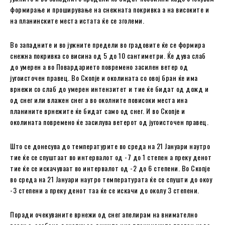
формирање и проширување на снежната покривка а на високите и
на планинските места истата ќе се зголеми.
Во западните и во јужните предели во градовите ќе се формира
снежна покривка со висина од 5 до 10 сантиметри. Ќе дува слаб
до умерен а во Повардарието повремено засилен ветер од
југоисточен правец. Во Скопје и околината со овој бран ќе има
врнежи со слаб до умерен интензитет и тие ќе бидат од дожд и
од снег или влажен снег а во околните повисоки места ина
планините врнежите ќе бидат само од снег. И во Скопје и
околината повремено ќе засилува ветерот од југоисточен правец.
Што се донесува до температурите во среда на 21 Јануари наутро
тие ќе се спуштаат во интервалот од -7 до 1 степен а преку денот
тие ќе се искачуваат во интервалот од -2 до 6 степени. Во Скопје
во среда на 21 Јануари наутро температурата ќе се спушти до окоу
-3 степени а преку денот таа ќе се искачи до околу 3 степени.
Поради очекуваните врнежи од снег апелирам на внимателно