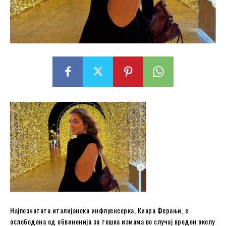
Најпознатата италијанска инфлуенсерка, Киара Ферањи, е
ослободена од обвиненија за тешка измама во случај вреден околу