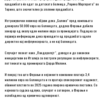
продажбата ќе одат за детската болница „Реџина Маргерита“ во
Торино, што значително ја зголеми продажбата.
Истражувачки новинар објави дека „Балоко“ пред кампањата
донирала 50.000 евра на болницата, додека Ферањи добила
хонорар од околу еден милион евра за промоцијата. Подоцна се
појавија информации дека приходите од продажбата оделе
директно кај инфлуенсерката, а не кај болницата.
Случајот познат како „Пандорогeјт“, доведе и до законски
иницијативи во Италија за построги регулации за инфлуенсерите,
поттикнати од премиерката Џорџа Мелони.
И покрај тоа што Ферањи и нејзините компании платија 3,4
милиони евра на болницата и го вратија спонзорскиот надомест,
обвинителството во 2025 година покрена кривична постапка. Со
најновата судска одлука, случајот е затворен, а Ферањи е
ослободена од кривична одговорност.