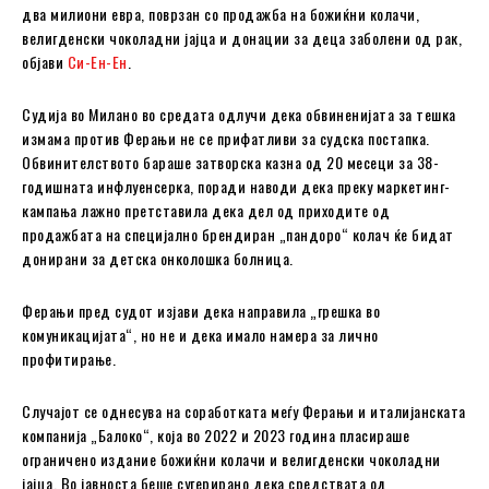
два милиони евра, поврзан со продажба на божиќни колачи,
велигденски чоколадни јајца и донации за деца заболени од рак,
објави
Си-Ен-Ен
.
Судија во Милано во средата одлучи дека обвиненијата за тешка
измама против Ферањи не се прифатливи за судска постапка.
Обвинителството бараше затворска казна од 20 месеци за 38-
годишната инфлуенсерка, поради наводи дека преку маркетинг-
кампања лажно претставила дека дел од приходите од
продажбата на специјално брендиран „пандоро“ колач ќе бидат
донирани за детска онколошка болница.
Ферањи пред судот изјави дека направила „грешка во
комуникацијата“, но не и дека имало намера за лично
профитирање.
Случајот се однесува на соработката меѓу Ферањи и италијанската
компанија „Балоко“, која во 2022 и 2023 година пласираше
ограничено издание божиќни колачи и велигденски чоколадни
јајца. Во јавноста беше сугерирано дека средствата од