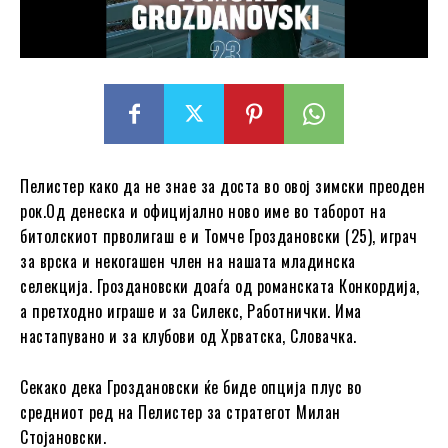
Пелистер како да не знае за доста во овој зимски преоден
рок.Од денеска и официјално ново име во таборот на
битолскиот прволигаш е и Томче Гроздановски (25), играч
за врска и некогашен член на нашата младинска
селекција. Гроздановски доаѓа од романската Конкордија,
а претходно играше и за Силекс, Работнички. Има
настапувано и за клубови од Хрватска, Словачка.
Секако дека Гроздановски ќе биде опција плус во
средниот ред на Пелистер за стратегот Милан
Стојановски.