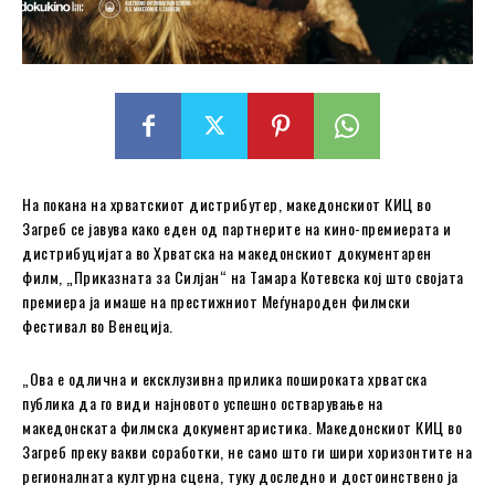
На покана на хрватскиот дистрибутер, македонскиот КИЦ во
Загреб се јавува како еден од партнерите на кино-премиерата и
дистрибуцијата во Хрватска на македонскиот документарен
филм, „Приказната за Силјан“ на Тамара Котевска кој што својата
премиера ја имаше на престижниот Меѓународен филмски
фестивал во Венеција.
„Ова е одлична и ексклузивна прилика пошироката хрватска
публика да го види најновото успешно остварување на
македонската филмска документаристика. Македонскиот КИЦ во
Загреб преку вакви соработки, не само што ги шири хоризонтите на
регионалната културна сцена, туку доследно и достоинствено ја