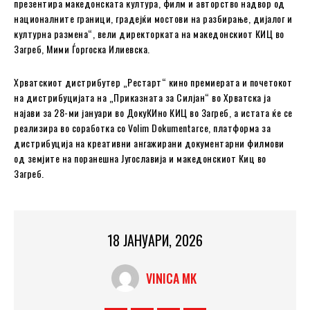
презентира македонската култура, филм и авторство надвор од
националните граници, градејќи мостови на разбирање, дијалог и
културна размена“, вели директорката на македонскиот КИЦ во
Загреб, Мими Ѓоргоска Илиевска.
Хрватскиот дистрибутер „Рестарт“ кино премиерата и почетокот
на дистрибуцијата на „Приказната за Силјан“ во Хрватска ја
најави за 28-ми јануари во ДокуКИно КИЦ во Загреб, а истата ќе се
реализира во соработка со Volim Dokumentarce, платформа за
дистрибуција на креативни ангажирани документарни филмови
од земјите на поранешна Југославија и македонскиот Киц во
Загреб.
18 ЈАНУАРИ, 2026
VINICA MK