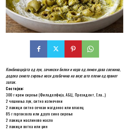
Комбинацијата од лук, зачински билки и кора од лимон дава свежина,
додека синото сирење носи длабочина на вкус што плени од првиот
залак.
Состојки:
300 г крем сирење (Филаделфија, АБЦ, Президент, Ела…)
2 чешниња лук, ситно изгмечени
2 лажици ситно сечкан магдонос или власец
85 г горгонзола или друго сино сирење
2 лажици маслиново масло
2 лажици вотка или џин