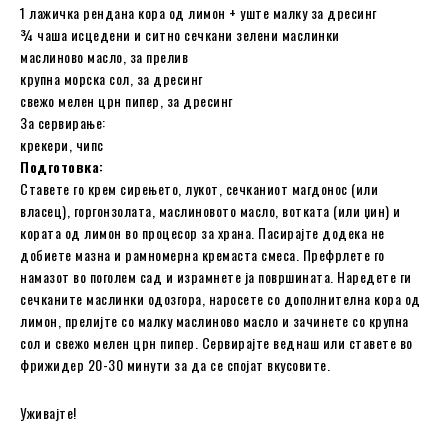
1 лажичка рендана кора од лимон + уште малку за дресинг
¾ чаша исцедени и ситно сечкани зелени маслинки
маслиново масло, за прелив
крупна морска сол, за дресинг
свежо мелен црн пипер, за дресинг
За сервирање:
крекери, чипс
Подготовка:
Ставете го крем сирењето, лукот, сечканиот магдонос (или
власец), горгонзолата, маслиновото масло, вотката (или џин) и
кората од лимон во процесор за храна. Пасирајте додека не
добиете мазна и рамномерна кремаста смеса. Префрлете го
намазот во поголем сад и израмнете ја површината. Наредете ги
сечканите маслинки одозгора, наросете со дополнителна кора од
лимон, прелијте со малку маслиново масло и зачинете со крупна
сол и свежо мелен црн пипер. Сервирајте веднаш или ставете во
фрижидер 20-30 минути за да се спојат вкусовите.
Уживајте!