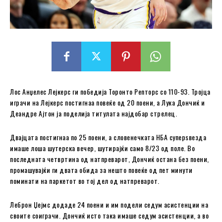
Лос Анџелес Лејкерс ги победија Торонто Репторс со 110-93. Тројца
играчи на Лејкерс постигнаа повеќе од 20 поени, а Лука Дончиќ и
Деандре Ајтон ја поделија титулата најдобар стрелец.
Двајцата постигнаа по 25 поени, а словенечката НБА суперѕвезда
имаше лоша шутерска вечер, шутирајќи само 8/23 од поле. Во
последната четвртина од натпреварот, Дончиќ остана без поени,
промашувајќи ги двата обида за нешто повеќе од пет минути
поминати на паркетот во тој дел од натпреварот.
Леброн Џејмс додаде 24 поени и им подели седум асистенции на
своите соиграчи. Дончиќ исто така имаше седум асистенции, а во