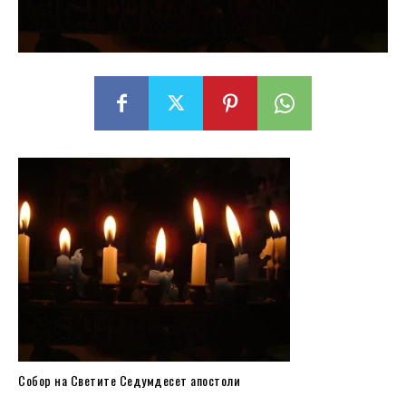
Собор на Светите Седумдесет aпостоли