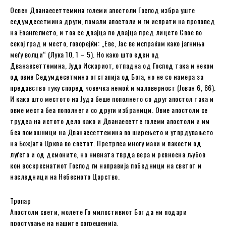
Освен Дванаесеттемина големи апостоли Господ избра уште
седумдесетмина други, помали апостоли и ги испрати на проповед
на Евангелието, и тоа се двајца по двајца пред лицето Свое во
секој град и место, говорејќи: „Еве, Јас ве испраќам како јагниња
меѓу волци“ (Лука 10, 1 – 5). Но како што еден од
Дванаесеттемина, Јуда Искариот, отпадна од Господ така и некои
од овие Седумдесетмина отстапија од Бога, но не со намера за
предавство туку според човечка немоќ и маловерност (Јован 6, 66).
И како што местото на Јуда беше пополнето со друг апостол така и
овие места беа пополнети со други избраници. Овие апостоли се
трудеа на истото дело како и Дванаесетте големи апостоли и им
беа помошници на Дванаесеттемина во ширењето и утврдувањето
на Божјата Црква во светот. Претрпеа многу маки и пакости од
луѓето и од демоните, но нивната тврда вера и ревносна љубов
кон воскреснатиот Господ ги направија победници на светот и
наследници на Небесното Царство.
Тропар
Апостоли свети, молете Го милостивиот Бог да ни подари
простување на нашите согрешенија.