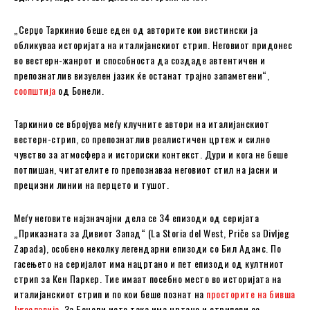
„Серџо Таркинио беше еден од авторите кои вистински ја
обликуваа историјата на италијанскиот стрип. Неговиот придонес
во вестерн-жанрот и способноста да создаде автентичен и
препознатлив визуелен јазик ќе останат трајно запаметени“,
соопштија
од Бонели.
Таркинио се вбројува меѓу клучните автори на италијанскиот
вестерн-стрип, со препознатлив реалистичен цртеж и силно
чувство за атмосфера и историски контекст. Дури и кога не беше
потпишан, читателите го препознаваа неговиот стил на јасни и
прецизни линии на перцето и тушот.
Меѓу неговите најзначајни дела се 34 епизоди од серијата
„Приказната за Дивиот Запад“ (La Storia del West, Priče sa Divljeg
Zapada), особено неколку легендарни епизоди со Бил Адамс. По
гасењето на серијалот има нацртано и пет епизоди од култниот
стрип за Кен Паркер. Тие имаат посебно место во историјата на
италијанскиот стрип и по кои беше познат на
просторите на бивша
Југославија
. За Бонели исто така има цртано и стрипови со