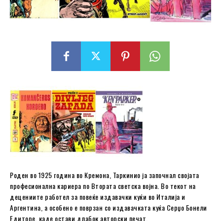
Роден во 1925 година во Кремона, Таркинио ја започнал својата
професионална кариера по Втората светска војна. Во текот на
децениите работел за повеќе издавачки куќи во Италија и
Аргентина, а особено е поврзан со издавачката куќа Серџо Бонели
Едиторе, каде остави длабок авторски печат.