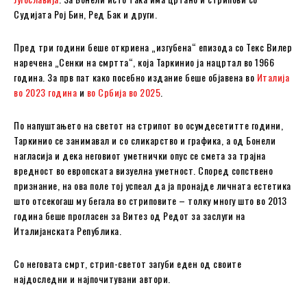
Судијата Рој Бин, Ред Бак и други.
Пред три години беше откриена „изгубена“ епизода со Текс Вилер
наречена „Сенки на смртта“, која Таркинио ја нацртал во 1966
година. За прв пат како посебно издание беше објавена во
Италија
во 2023 година
и
во Србија во 2025
.
По напуштањето на светот на стрипот во осумдесетитте години,
Таркинио се занимавал и со сликарство и графика, а од Бонели
нагласија и дека неговиот уметнички опус се смета за трајна
вредност во европската визуелна уметност. Според сопствено
признание, на ова поле тој успеал да ја пронајде личната естетика
што отсекогаш му бегала во стриповите – толку многу што во 2013
година беше прогласен за Витез од Редот за заслуги на
Италијанската Република.
Со неговата смрт, стрип-светот загуби еден од своите
најдоследни и најпочитувани автори.